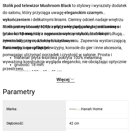
Stolik pod telewizor Mushroom Black
to stylowy i wyrazisty dodatek
do salonu, który przyciąga uwagę
eleganckim czarnym
wykończeniem
i delikatnymi liniami. Ciemny odcień nadaje wnętrzu
nowoczesny charakter, sprawia, że wygląda ono ponadczasowo i
Stolik jest wykonany
100%
z
płyty wiórowej pokrytej melaminą
o
łatwo komponuje się z wyposażeniem w stylu industrialnym,
grubości
18 mm
, która zapewnia wytrzymałość, stabilność i długą
minimalistycznym, a także luksusowym.
żywotność przy codziennym użytkowaniu. Zapewnia wystarczającą
ilość miejsca na sprzęt telewizyjny, konsole do gier i inne akcesoria,
Parametry i specyfikacje:
pomagając utrzymać porządek i czystość w salonie. Prosta i
materiał: płyta wiórowa pokryta 100% melaminą
wyważona konstrukcja wygląda elegancko, nie obciążając optycznie
grubość: 18 mm
przestrzeni.
wymiary: 180 × 40 × 42 cm
kolor: czarny
Więcej
Parametry
Marka:
Hanah Home
Głębokość:
42 cm