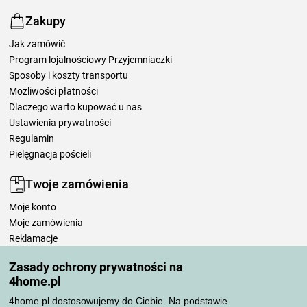
Zakupy
Jak zamówić
Program lojalnościowy Przyjemniaczki
Sposoby i koszty transportu
Możliwości płatności
Dlaczego warto kupować u nas
Ustawienia prywatności
Regulamin
Pielęgnacja pościeli
Twoje zamówienia
Moje konto
Moje zamówienia
Reklamacje
Odstąpienie od umowy
Zasady ochrony prywatności na
Zasady przetwarzania recenzji
4home.pl
4home.pl dostosowujemy do Ciebie. Na podstawie
Sposoby transportu