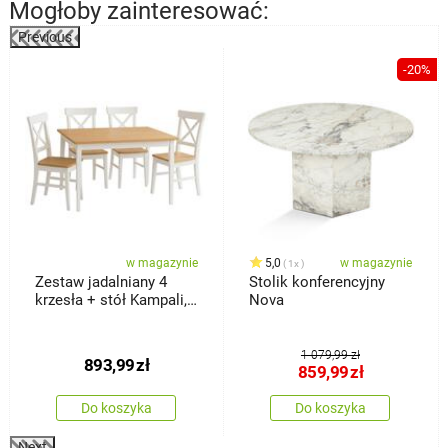
Mogłoby zainteresować:
Previous
%
-20%
w magazynie
5,0
w magazynie
1x
Zestaw jadalniany 4
Stolik konferencyjny
krzesła + stół Kampali,
Nova
biały
1 079,99 zł
893,99
zł
859,99
zł
Do koszyka
Do koszyka
Next