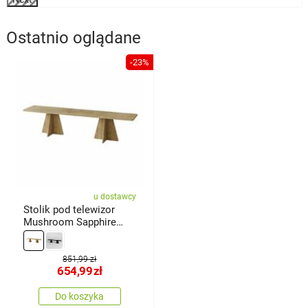
Ostatnio oglądane
-23%
u dostawcy
Stolik pod telewizor
Mushroom Sapphire
Oak
851,99 zł
654,99
zł
Do koszyka