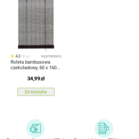
4,3
wyprzedano
21x
Roleta bambusowa
czekoladowy, 60 x 160
cm
34,99
zł
Do koszyka