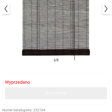
1/3
Wyprzedano
Do koszyka
Numer katalogowy:
232164