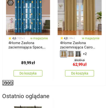
4,6
w magazynie
4,8
w magazynie
121x
99x
4Home Zasłona
4Home Zasłona
zaciemniająca Space,
zaciemniająca Cairo
150 x 250 cm
złoty, 150 x 250 cm
+2
89,99 zł
89,99
zł
62,99
zł
Do koszyka
Do koszyka
Next
Ostatnio oglądane