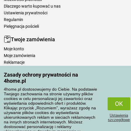
Dlaczego warto kupować u nas
Ustawienia prywatności
Regulamin
Pielęgnacja pościeli
Twoje zamówienia
Moje konto
Moje zamówienia
Reklamacje
Odstąpienie od umowy
Zasady ochrony prywatności na
Zasady przetwarzania recenzji
4home.pl
4home.pl dostosowujemy do Ciebie. Na podstawie
Sposoby transportu
Twojego zachowania na stronie używamy plików
cookies w celu personalizacji jej zawartości oraz
OK
wyświetlania odpowiednich ofert i produktów.
Klikając przycisk „Rozumiem”, wyrażasz zgodę na
Metody płatności
używanie plików cookies do wyświetlania
Ustawienia
ukierunkowanych reklam w sieciach reklamowych
szczegółowe
na innych stronach internetowych. Możesz
dostosować personalizację i reklamy