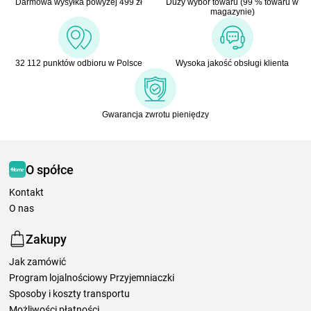
Darmowa wysyłka powyżej 499 zł
Duży wybór towaru (99 % towaru w
magazynie)
32 112 punktów odbioru w Polsce
Wysoka jakość obsługi klienta
Gwarancja zwrotu pieniędzy
O spółce
Kontakt
O nas
Zakupy
Jak zamówić
Program lojalnościowy Przyjemniaczki
Sposoby i koszty transportu
Możliwości płatności