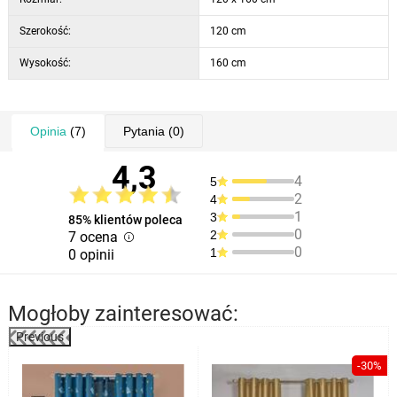
Szerokość:
120 cm
Wysokość:
160 cm
Opinia
(7)
Pytania
(0)
4,3
4
5
2
4
1
3
85% klientów poleca
0
2
7 ocena
0
1
0 opinii
Mogłoby zainteresować:
Previous
-30%