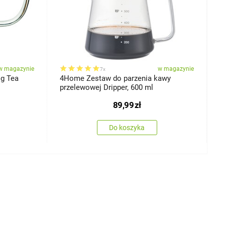
w magazynie
w magazynie
7x
ig Tea
4Home Zestaw do parzenia kawy
4
przelewowej Dripper, 600 ml
H
89,99
zł
Do koszyka