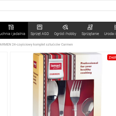
uchnia i jadalnia
Sprzęt AGD
Ogród i hobby
Sprzątanie
Uroda i
CARMEN 24-częściowy komplet sztućców Carmen
Zniż