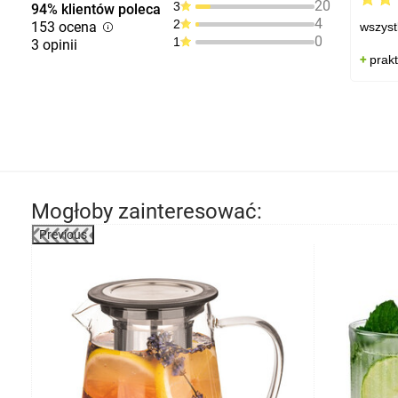
20
3
94% klientów poleca
4
2
153 ocena
wszyst
0
1
3 opinii
prak
Mogłoby zainteresować:
Previous
-6%