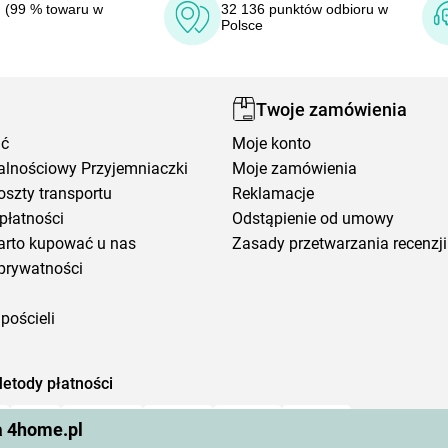
 (99 % towaru w
32 136 punktów odbioru w
Polsce
Twoje zamówienia
ić
Moje konto
alnościowy Przyjemniaczki
Moje zamówienia
oszty transportu
Reklamacje
płatności
Odstąpienie od umowy
arto kupować u nas
Zasady przetwarzania recenzji
prywatności
pościeli
etody płatności
a 4home.pl