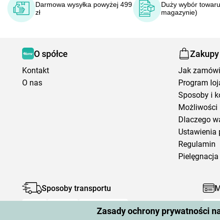
Darmowa wysyłka powyżej 499
Duży wybór towaru
zł
magazynie)
O spółce
Zakupy
Kontakt
Jak zamów
O nas
Program loj
Sposoby i k
Możliwości 
Dlaczego w
Ustawienia 
Regulamin
Pielęgnacja 
Sposoby transportu
M
Zasady ochrony prywatności n