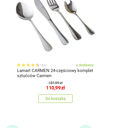
u dostawcy
153x
Lamart CARMEN 24-częściowy komplet
sztućców Carmen
131,99 zł
110,99
zł
Do koszyka