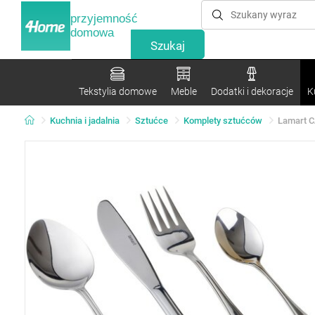
przyjemność
domowa
Tekstylia domowe
Meble
Dodatki i dekoracje
K
Kuchnia i jadalnia
Sztućce
Komplety sztućców
Lamart 