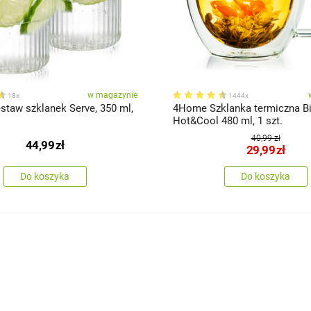
w magazynie
18x
1444x
taw szklanek Serve, 350 ml,
4Home Szklanka termiczna B
Hot&Cool 480 ml, 1 szt.
40,99 zł
44,99
zł
29,99
zł
Do koszyka
Do koszyka