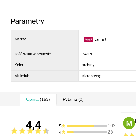
Parametry
Marka:
Lamart
Ilość sztuk w zestawie:
24 szt.
Kolor:
srebrny
Materiał:
nierdzewny
Opinia
(153)
Pytania
(0)
4,4
M
103
5
26
4