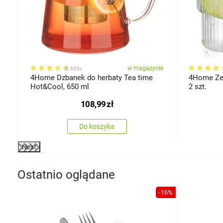
ie
w magazynie
655x
,5
4Home Dzbanek do herbaty Tea time
4Home Zes
Hot&Cool, 650 ml
2 szt.
108,99
zł
Do koszyka
Next
Ostatnio oglądane
-16%