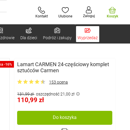
Zaloguj
Kontakt
Ulubione
Koszyk
 zdrowie
Dla dzieci
Podróż i zakupy
Wyprzedaż
Lamart CARMEN 24-częściowy komplet
ka -16%
sztućców Carmen
153 ocena
131,99 zł
oszczędność 21,00 zł
110,99 zł
Do koszyka