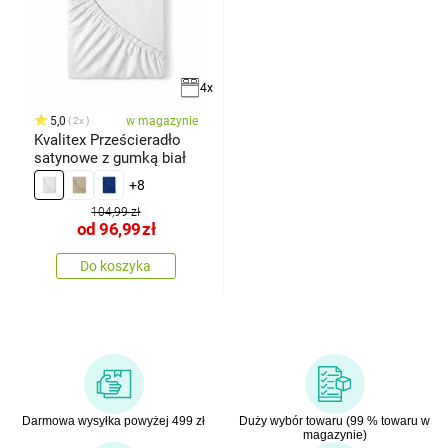
4x
5,0
w magazynie
2x
Kvalitex Prześcieradło
satynowe z gumką biał
+8
104,99 zł
od
96,99
zł
Do koszyka
Darmowa wysyłka powyżej 499 zł
Duży wybór towaru (99 % towaru w
magazynie)