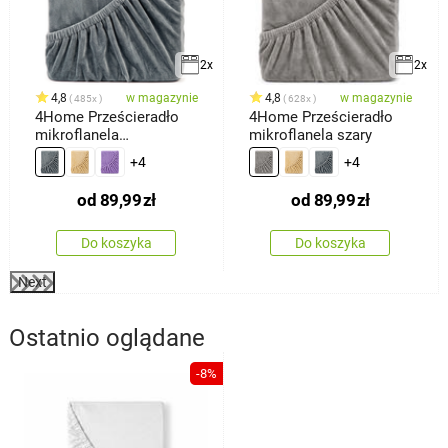
2x
2x
4,8
w magazynie
4,8
w magazynie
485x
628x
4Home Prześcieradło
4Home Prześcieradło
mikroflanela
mikroflanela szary
ciemnoszary
+4
+4
od
89,99
zł
od
89,99
zł
Do koszyka
Do koszyka
Next
Ostatnio oglądane
-8%