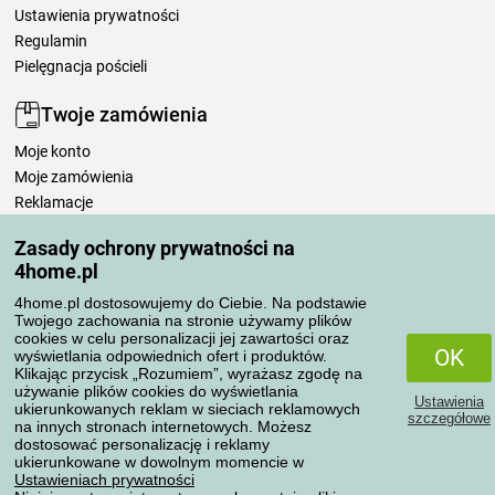
Ustawienia prywatności
Regulamin
Pielęgnacja pościeli
Twoje zamówienia
Moje konto
Moje zamówienia
Reklamacje
Odstąpienie od umowy
Zasady ochrony prywatności na
Zasady przetwarzania recenzji
4home.pl
4home.pl dostosowujemy do Ciebie. Na podstawie
Sposoby transportu
Twojego zachowania na stronie używamy plików
cookies w celu personalizacji jej zawartości oraz
OK
wyświetlania odpowiednich ofert i produktów.
Klikając przycisk „Rozumiem”, wyrażasz zgodę na
Metody płatności
używanie plików cookies do wyświetlania
Ustawienia
ukierunkowanych reklam w sieciach reklamowych
szczegółowe
na innych stronach internetowych. Możesz
dostosować personalizację i reklamy
ukierunkowane w dowolnym momencie w
Niezawodny sklep
Ustawieniach prywatności