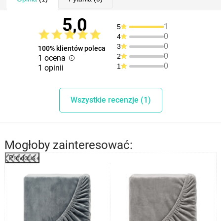
5,0
1
5
0
4
0
3
100% klientów poleca
0
2
1 ocena
0
1
1 opinii
Wszystkie recenzje (1)
Mogłoby zainteresować:
Previous