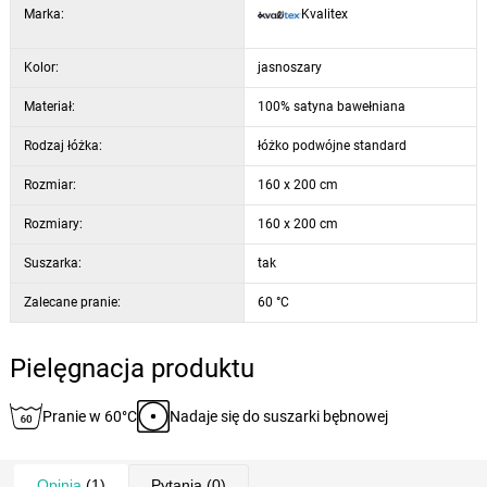
Marka:
Kvalitex
ułatwić prasowanie, zalecamy prasowanie lekko zwilżonego
materiału.
Kolor:
jasnoszary
Materiał:
100% satyna bawełniana
Rodzaj łóżka:
łóżko podwójne standard
Rozmiar:
160 x 200 cm
Rozmiary:
160 x 200 cm
Suszarka:
tak
Zalecane pranie:
60 °C
Pielęgnacja produktu
Pranie w 60°C
Nadaje się do suszarki bębnowej
Opinia
(1)
Pytania
(0)