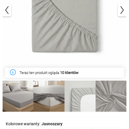
1/5
Teraz ten produkt ogląda
W tym tygodniu produkt kupiło
10 klientów
25 klientów
Kolorowe warianty:
Jasnoszary