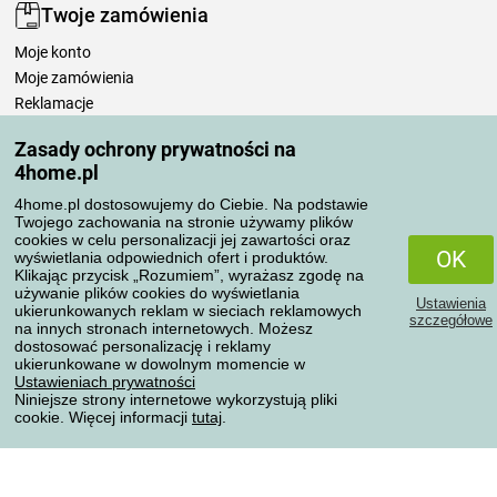
Twoje zamówienia
Moje konto
Moje zamówienia
Reklamacje
Odstąpienie od umowy
Zasady ochrony prywatności na
Zasady przetwarzania recenzji
4home.pl
4home.pl dostosowujemy do Ciebie. Na podstawie
Sposoby transportu
Twojego zachowania na stronie używamy plików
cookies w celu personalizacji jej zawartości oraz
OK
wyświetlania odpowiednich ofert i produktów.
Klikając przycisk „Rozumiem”, wyrażasz zgodę na
Metody płatności
używanie plików cookies do wyświetlania
Ustawienia
ukierunkowanych reklam w sieciach reklamowych
szczegółowe
na innych stronach internetowych. Możesz
dostosować personalizację i reklamy
ukierunkowane w dowolnym momencie w
Niezawodny sklep
Ustawieniach prywatności
Niniejsze strony internetowe wykorzystują pliki
cookie. Więcej informacji
tutaj
.
Ochrona danych osobowych