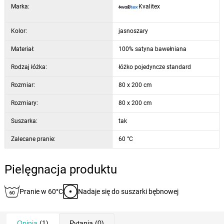
Marka:
Kvalitex
ułatwić prasowanie, zalecamy prasowanie lekko zwilżonego
materiału.
Kolor:
jasnoszary
Materiał:
100% satyna bawełniana
Rodzaj łóżka:
łóżko pojedyncze standard
Rozmiar:
80 x 200 cm
Rozmiary:
80 x 200 cm
Suszarka:
tak
Zalecane pranie:
60 °C
Pielęgnacja produktu
Pranie w 60°C
Nadaje się do suszarki bębnowej
Opinia
(1)
Pytania
(0)