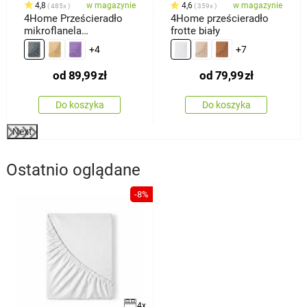
4,8
w magazynie
4,6
w magazynie
485x
359x
4Home Prześcieradło
4Home prześcieradło
mikroflanela
frotte biały
ciemnoszary
+4
+7
od
89,99
zł
od
79,99
zł
Do koszyka
Do koszyka
Next
Ostatnio oglądane
-8%
4x