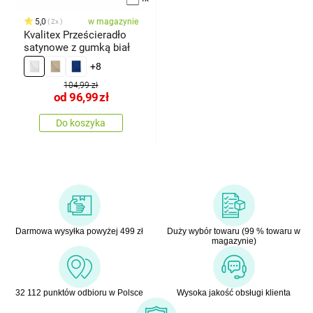
5,0
w magazynie
2x
Kvalitex Prześcieradło
satynowe z gumką biał
+8
104,99 zł
od
96,99
zł
Do koszyka
Darmowa wysyłka powyżej 499 zł
Duży wybór towaru (99 % towaru w
magazynie)
32 112 punktów odbioru w Polsce
Wysoka jakość obsługi klienta