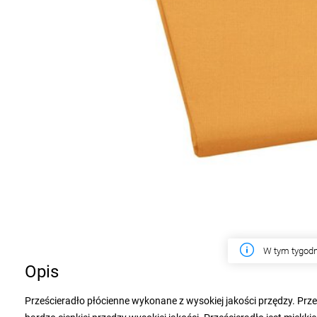
W tym tygodn
Opis
Prześcieradło płócienne wykonane z wysokiej jakości przędzy. Prześ