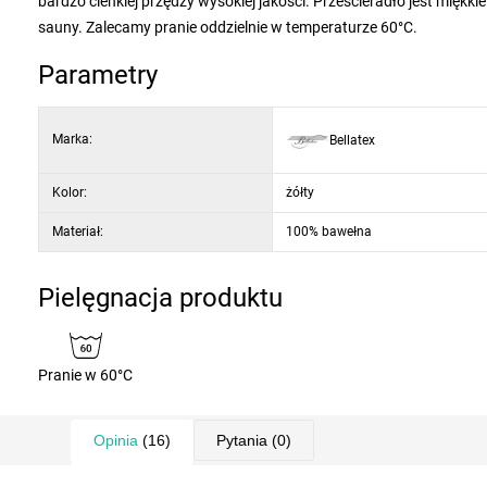
bardzo cienkiej przędzy wysokiej jakości. Prześcieradło jest miękki
sauny. Zalecamy pranie oddzielnie w temperaturze 60°C.
Parametry
Marka:
Bellatex
Kolor:
żółty
Materiał:
100% bawełna
Pielęgnacja produktu
Pranie w 60°C
Opinia
(16)
Pytania
(0)