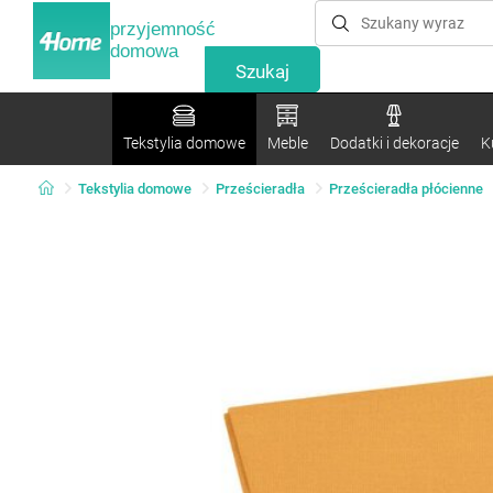
przyjemność
domowa
Tekstylia domowe
Meble
Dodatki i dekoracje
K
Tekstylia domowe
Prześcieradła
Prześcieradła płócienne