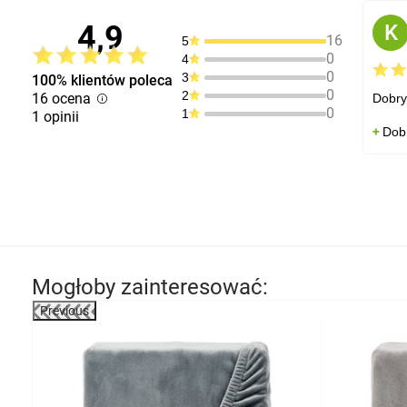
4,9
K
16
5
0
4
0
3
100% klientów poleca
0
2
16 ocena
Dobry 
0
1
1 opinii
Dobr
Mogłoby zainteresować:
Previous
-1%