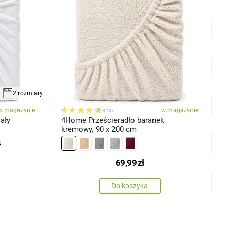
2 rozmiary
w magazynie
w magazynie
828x
ały
4Home Prześcieradło baranek
4
kremowy, 90 x 200 cm
c
4
69,99
zł
Do koszyka