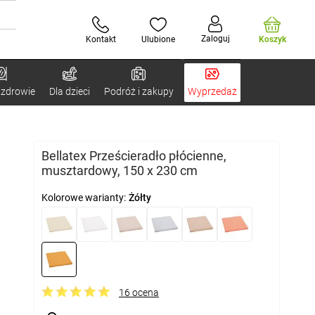
Zaloguj
Kontakt
Ulubione
Koszyk
 zdrowie
Dla dzieci
Podróż i zakupy
Wyprzedaż
Bellatex Prześcieradło płócienne,
musztardowy, 150 x 230 cm
Kolorowe warianty:
Żółty
16 ocena