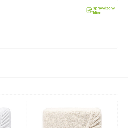
sprawdzony
klient