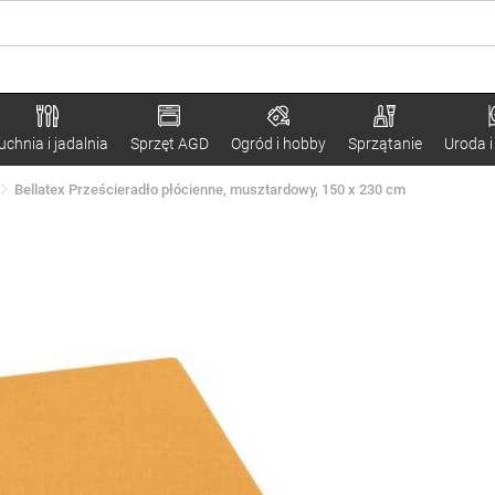
uchnia i jadalnia
Sprzęt AGD
Ogród i hobby
Sprzątanie
Uroda i
Bellatex Prześcieradło płócienne, musztardowy, 150 x 230 cm