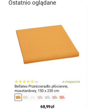
Ostatnio oglądane
w magazynie
16x
Bellatex Prześcieradło płócienne,
musztardowy, 150 x 230 cm
68,99
zł