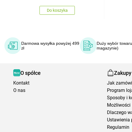
Do koszyka
Darmowa wysyłka powyżej 499
Duży wybór towaru
zł
magazynie)
O spółce
Zakupy
Kontakt
Jak zamów
O nas
Program loj
Sposoby i k
Możliwości 
Dlaczego w
Ustawienia 
Regulamin