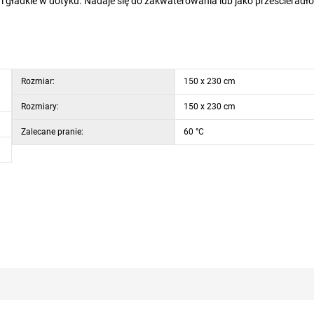
e i gładkie w dotyku. Nadaje się do zakwaterowania lub jako prześcieradł
Rozmiar:
150 x 230 cm
Rozmiary:
150 x 230 cm
Zalecane pranie:
60 °C