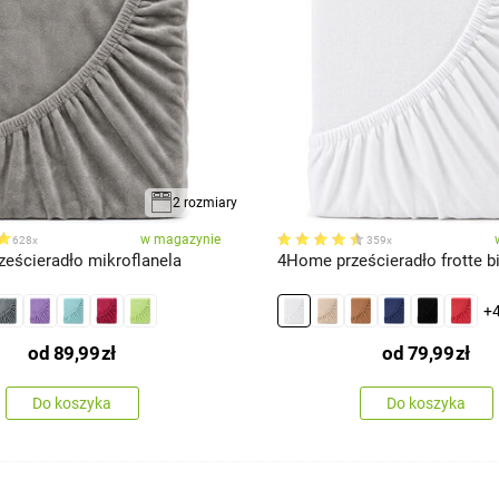
2 rozmiary
w magazynie
628x
359x
eścieradło mikroflanela
4Home prześcieradło frotte bi
+
od
89,99
zł
od
79,99
zł
Do koszyka
Do koszyka