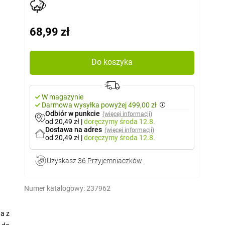
68,99 zł
Do koszyka
W magazynie
Darmowa wysyłka powyżej 499,00 zł
Odbiór w punkcie
(więcej informacji)
od 20,49 zł
|
doręczymy
środa 12.8.
Dostawa na adres
(więcej informacji)
od 20,49 zł
|
doręczymy
środa 12.8.
Uzyskasz
36 Przyjemniaczków
Numer katalogowy:
237962
na z