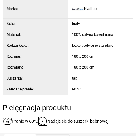
Prześcieradło z bawełny satynowej jest łatwe do prasowania. Aby
Marka:
Kvalitex
ułatwić prasowanie, zalecamy prasowanie lekko zwilżonego
materiału.
Kolor:
biały
Materiał:
100% satyna bawełniana
Rodzaj łóżka:
łóżko podwójne standard
Rozmiar:
180 x 200 cm
Rozmiary:
180 x 200 cm
Suszarka:
tak
Zalecane pranie:
60 °C
Pielęgnacja produktu
Pranie w 60°C
Nadaje się do suszarki bębnowej