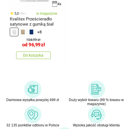
4x
5,0
w magazynie
2x
Kvalitex Prześcieradło
satynowe z gumką biał
+8
104,99 zł
od
96,99
zł
Do koszyka
Darmowa wysyłka powyżej 499 zł
Duży wybór towaru (99 % towaru w
magazynie)
32 135 punktów odbioru w Polsce
Wysoka jakość obsługi klienta