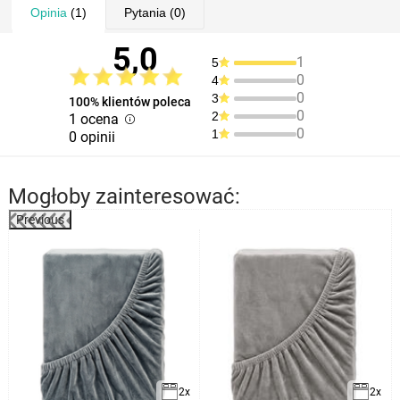
Opinia
(1)
Pytania
(0)
5,0
1
5
0
4
0
3
100% klientów poleca
0
2
1 ocena
0
1
0 opinii
Mogłoby zainteresować:
Previous
2x
2x