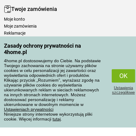
Twoje zamówienia
Moje konto
Moje zamówienia
Reklamacje
Odstąpienie od umowy
Zasady ochrony prywatności na
Zasady przetwarzania recenzji
4home.pl
4home.pl dostosowujemy do Ciebie. Na podstawie
Sposoby transportu
Twojego zachowania na stronie używamy plików
cookies w celu personalizacji jej zawartości oraz
OK
wyświetlania odpowiednich ofert i produktów.
Klikając przycisk „Rozumiem”, wyrażasz zgodę na
Metody płatności
używanie plików cookies do wyświetlania
Ustawienia
ukierunkowanych reklam w sieciach reklamowych
szczegółowe
na innych stronach internetowych. Możesz
dostosować personalizację i reklamy
ukierunkowane w dowolnym momencie w
Niezawodny sklep
Ustawieniach prywatności
Niniejsze strony internetowe wykorzystują pliki
cookie. Więcej informacji
tutaj
.