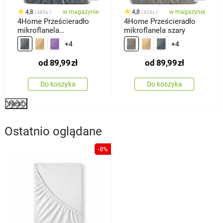
4,8
w magazynie
4,8
w magazynie
485x
628x
4Home Prześcieradło
4Home Prześcieradło
mikroflanela
mikroflanela szary
ciemnoszary
+4
+4
od
89,99
zł
od
89,99
zł
Do koszyka
Do koszyka
Next
Ostatnio oglądane
-8%