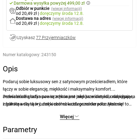
Darmowa wysyłka powyżej 499,00 zł
Odbiór w punkcie
(więcej informacji)
od 20,49 zł
|
doręczymy
środa 12.8.
Dostawa na adres
(więcej informacji)
od 20,49 zł
|
doręczymy
środa 12.8.
Uzyskasz
77 Przyjemniaczków
Numer katalogowy:
243150
Opis
Podaruj sobie luksusowy sen z satynowym prześcieradłem, które
łączy w sobie elegancję, miękkość i maksymalny komfort.
Jedwabiście gładka powierzchnia jest miękka w dotyku, oddychająca
Prześcieradła satynowe są wykonane jako prześcieradła naciągane,
i delikatna dla skóry, dzięki czemu każdego ranka poczujesz się
z gumką wszytą w tunel wokół obwodu prześcieradła. Materiał to
odświeżony i wypoczęty. Subtelny połysk nada sypialni
100% satyna bawełniana. Przed pierwszym użyciem należy wyprać
Więcej
wyrafinowany wygląd, a wysokiej jakości materiał zapewni trwałość i
prześcieradło. Nie zalecamy suszenia prześcieradła w suszarce
łatwość konserwacji.
bębnowej. Jeśli jednak nadal chcesz użyć tej metody suszenia,
Parametry
wybierz dłuższy program z niższą temperaturą suszenia.