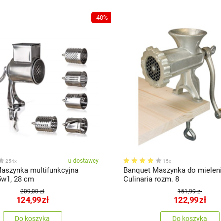
-40%
u dostawcy
254x
15x
aszynka multifunkcyjna
Banquet Maszynka do mielen
5w1, 28 cm
Culinaria rozm. 8
209,00 zł
151,99 zł
124,99
zł
122,99
zł
Do koszyka
Do koszyka