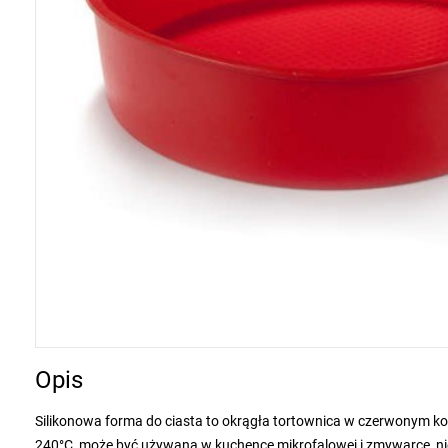
Opis
Silikonowa forma do ciasta to okrągła tortownica w czerwonym kol
240°C, może być używana w kuchence mikrofalowej i zmywarce, ni