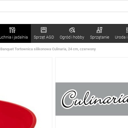
uchnia i jadalnia
Sprzęt AGD
Ogród i hobby
Sprzątanie
Uroda i
Banquet Tortownica silikonowa Culinaria, 24 cm, czerwony