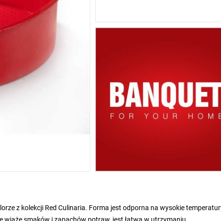
orze z kolekcji Red Culinaria. Forma jest odporna na wysokie temperatur
e wiąże smaków i zapachów potraw, jest łatwa w utrzymaniu.