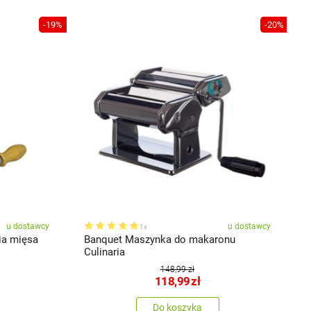
-19%
-20%
u dostawcy
u dostawcy
1x
ia mięsa
Banquet Maszynka do makaronu
B
Culinaria
C
148,99 zł
118,99
zł
Do koszyka