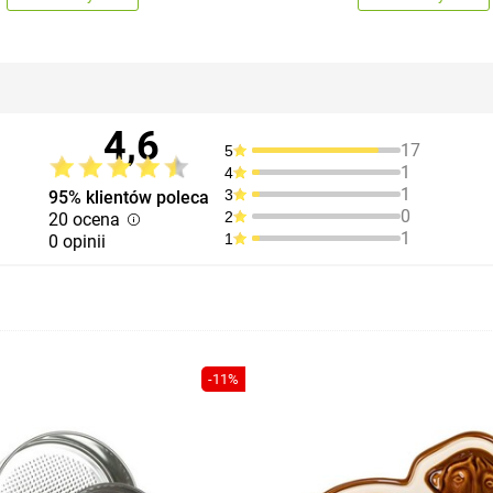
4,6
17
5
1
4
1
3
95% klientów poleca
0
2
20 ocena
1
1
0 opinii
-11%