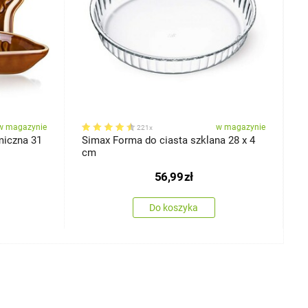
w magazynie
w magazynie
221x
miczna 31
Simax Forma do ciasta szklana 28 x 4
B
cm
a
c
56,99
zł
Do koszyka