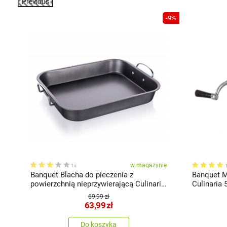
Previous
-9%
cy
w magazynie
1x
te
Banquet Blacha do pieczenia z
Banquet M
powierzchnią nieprzywierającą Culinaria,
Culinaria 
36 x 28 cm
69,99 zł
63,99
zł
Do koszyka