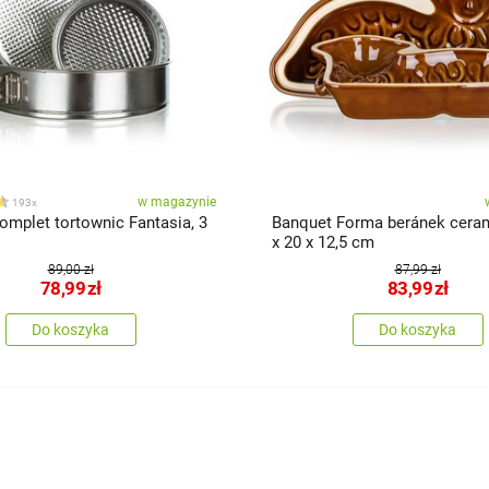
w magazynie
193x
omplet tortownic Fantasia, 3
Banquet Forma beránek cera
x 20 x 12,5 cm
89,00 zł
87,99 zł
78,99
zł
83,99
zł
Do koszyka
Do koszyka