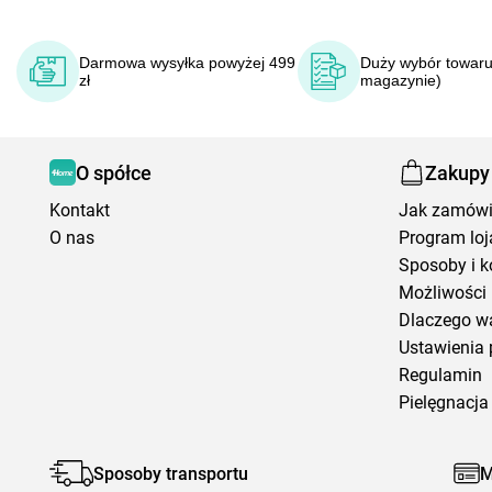
Darmowa wysyłka powyżej 499
Duży wybór towaru
zł
magazynie)
O spółce
Zakupy
Kontakt
Jak zamów
O nas
Program loj
Sposoby i k
Możliwości 
Dlaczego w
Ustawienia 
Regulamin
Pielęgnacja 
Sposoby transportu
M