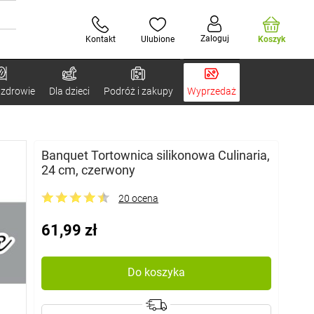
Zaloguj
Kontakt
Ulubione
Koszyk
 zdrowie
Dla dzieci
Podróż i zakupy
Wyprzedaż
Banquet Tortownica silikonowa Culinaria,
24 cm, czerwony
20 ocena
61,99 zł
Do koszyka