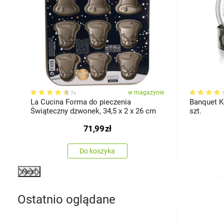
ie
w magazynie
7x
m
La Cucina Forma do pieczenia
Banquet K
Świąteczny dzwonek, 34,5 x 2 x 26 cm
szt.
71,99
zł
Do koszyka
Next
Ostatnio oglądane