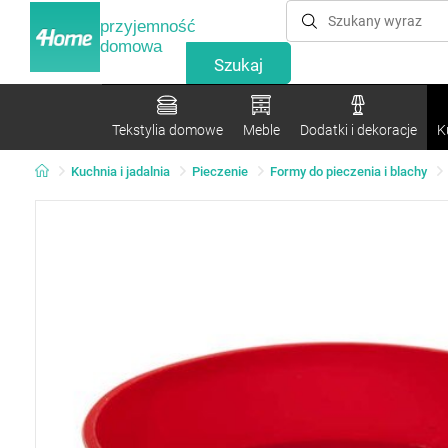
przyjemność
domowa
Tekstylia domowe
Meble
Dodatki i dekoracje
K
Kuchnia i jadalnia
Pieczenie
Formy do pieczenia i blachy