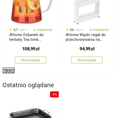
4,7
w magazynie
4,6
w magazynie
655x
592x
4Home Dzbanek do
4Home Wąski regał do
herbaty Tea time
przechowywania na
Hot&Cool, 650 ml
kółkach Slim Jim
108,99
zł
94,99
zł
Do koszyka
Do koszyka
Next
Ostatnio oglądane
-9%