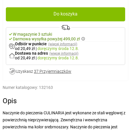
Do koszyka
W magazynie 3 sztuki
Darmowa wysyłka powyżej 499,00 zł
Odbiór w punkcie
(więcej informacji)
od 20,49 zł
|
doręczymy
środa 12.8.
Dostawa na adres
(więcej informacji)
od 20,49 zł
|
doręczymy
środa 12.8.
Uzyskasz
37 Przyjemniaczków
Numer katalogowy:
132163
Opis
Naczynie do pieczenia CULINARIA jest wykonane ze stali węglowej z
powierzchnią nieprzywierającą. Zewnętrzna i wewnętrzna
powierzchnia ma kolor srebrnoszary. Naczynie do pieczenia jest