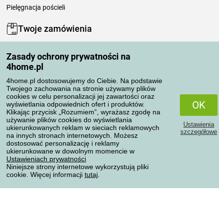
Pielęgnacja pościeli
Twoje zamówienia
Moje konto
Zasady ochrony prywatności na
Moje zamówienia
4home.pl
Reklamacje
Odstąpienie od umowy
4home.pl dostosowujemy do Ciebie. Na podstawie
Twojego zachowania na stronie używamy plików
Zasady przetwarzania recenzji
cookies w celu personalizacji jej zawartości oraz
OK
wyświetlania odpowiednich ofert i produktów.
Klikając przycisk „Rozumiem”, wyrażasz zgodę na
Sposoby transportu
używanie plików cookies do wyświetlania
Ustawienia
ukierunkowanych reklam w sieciach reklamowych
szczegółowe
na innych stronach internetowych. Możesz
dostosować personalizację i reklamy
Metody płatności
ukierunkowane w dowolnym momencie w
Ustawieniach prywatności
Niniejsze strony internetowe wykorzystują pliki
cookie. Więcej informacji
tutaj
.
Niezawodny sklep