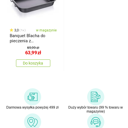
3,0
w magazynie
1x
Banquet Blacha do
pieczenia z
powierzchnią
69,99 zł
nieprzywierającą
63,99
zł
Culinaria, 36 x 28 cm
Do koszyka
Darmowa wysyłka powyżej 499 zł
Duży wybór towaru (99 % towaru w
magazynie)