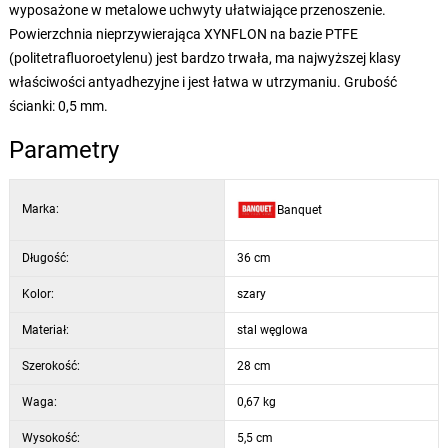
wyposażone w metalowe uchwyty ułatwiające przenoszenie.
Powierzchnia nieprzywierająca XYNFLON na bazie PTFE
(politetrafluoroetylenu) jest bardzo trwała, ma najwyższej klasy
właściwości antyadhezyjne i jest łatwa w utrzymaniu. Grubość
ścianki: 0,5 mm.
Parametry
Marka:
Banquet
Długość:
36 cm
Kolor:
szary
Materiał:
stal węglowa
Szerokość:
28 cm
Waga:
0,67 kg
Wysokość:
5,5 cm