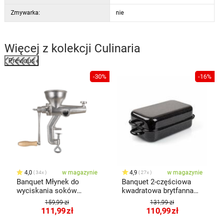
Zmywarka:
nie
Więcej z kolekcji
Culinaria
Previous
-30%
-16%
4,0
w magazynie
4,9
w magazynie
34x
27x
Banquet Młynek do
Banquet 2-częściowa
wyciskania soków
kwadratowa brytfanna
Culinaria
emaliowana Culinaria
159,99 zł
131,99 zł
Black, 35 cm
111,99
zł
110,99
zł