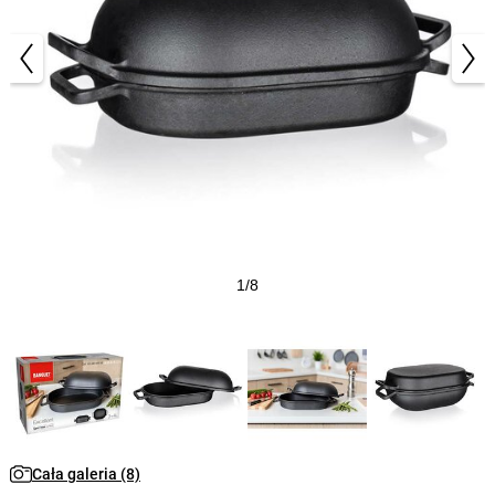
1/8
Cała galeria (8)