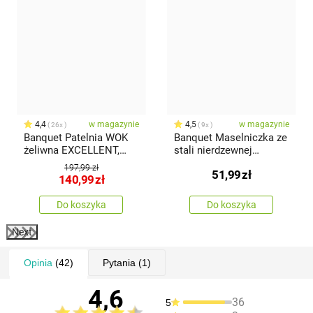
4,4
w magazynie
4,5
w magazynie
26x
9x
Banquet Patelnia WOK
Banquet Maselniczka ze
żeliwna EXCELLENT,
stali nierdzewnej
36,5 cm
EXCELLENT, 17 x 10,6 x
197,99 zł
51,99
zł
5,5 cm
140,99
zł
Do koszyka
Do koszyka
Next
Opinia
(42)
Pytania
(1)
4,6
36
5