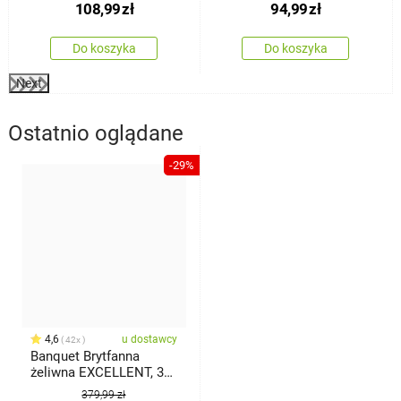
108,99
zł
94,99
zł
Do koszyka
Do koszyka
Next
Ostatnio oglądane
-29%
4,6
u dostawcy
42x
Banquet Brytfanna
żeliwna EXCELLENT, 39
x 26 x 14 cm
379,99 zł