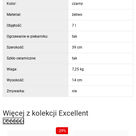
Kolor:
czarny
Materiał:
żeliwo
Objętość:
7 l
Ogrzewanie w piekarniku:
tak
Szerokość:
39 cm
Szkło ceramiczne:
tak
Waga:
7,25 kg
Wysokość:
14 cm
Zmywarka:
nie
Więcej z kolekcji
Excellent
Previous
-29%