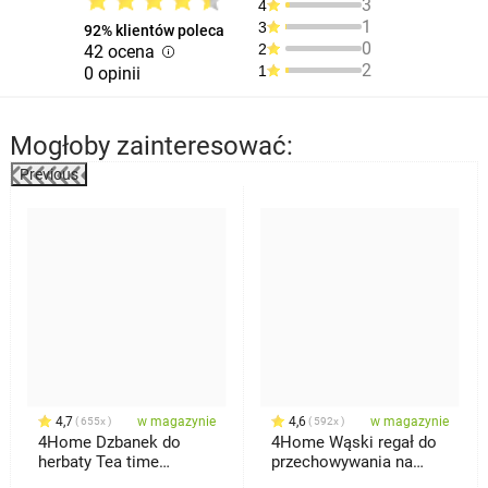
3
4
1
3
92% klientów poleca
0
2
42 ocena
2
1
0 opinii
Mogłoby zainteresować:
Previous
%
4,7
w magazynie
4,6
w magazynie
655x
592x
4Home Dzbanek do
4Home Wąski regał do
herbaty Tea time
przechowywania na
Hot&Cool, 650 ml
kółkach Slim Jim