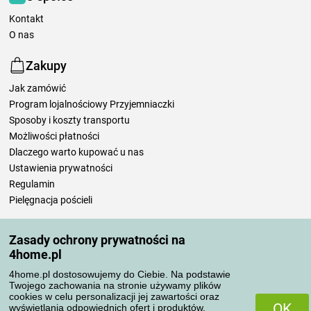
Kontakt
O nas
Zakupy
Jak zamówić
Program lojalnościowy Przyjemniaczki
Sposoby i koszty transportu
Możliwości płatności
Dlaczego warto kupować u nas
Ustawienia prywatności
Regulamin
Pielęgnacja pościeli
Twoje zamówienia
Zasady ochrony prywatności na
4home.pl
Moje konto
Moje zamówienia
4home.pl dostosowujemy do Ciebie. Na podstawie
Twojego zachowania na stronie używamy plików
Reklamacje
cookies w celu personalizacji jej zawartości oraz
Odstąpienie od umowy
OK
wyświetlania odpowiednich ofert i produktów.