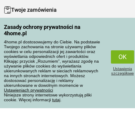
Twoje zamówienia
Moje konto
Zasady ochrony prywatności na
Moje zamówienia
4home.pl
Reklamacje
Odstąpienie od umowy
4home.pl dostosowujemy do Ciebie. Na podstawie
Twojego zachowania na stronie używamy plików
Zasady przetwarzania recenzji
cookies w celu personalizacji jej zawartości oraz
OK
wyświetlania odpowiednich ofert i produktów.
Klikając przycisk „Rozumiem”, wyrażasz zgodę na
Sposoby transportu
używanie plików cookies do wyświetlania
Ustawienia
ukierunkowanych reklam w sieciach reklamowych
szczegółowe
na innych stronach internetowych. Możesz
dostosować personalizację i reklamy
Metody płatności
ukierunkowane w dowolnym momencie w
Ustawieniach prywatności
Niniejsze strony internetowe wykorzystują pliki
cookie. Więcej informacji
tutaj
.
Niezawodny sklep