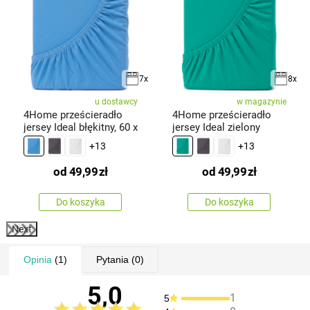
7x
8x
u dostawcy
w magazynie
4Home prześcieradło
4Home prześcieradło
jersey Ideal błękitny, 60 x
jersey Ideal zielony
+13
+13
od
49,99
zł
od
49,99
zł
Do koszyka
Do koszyka
Next
Opinia
(1)
Pytania
(0)
5,0
1
5