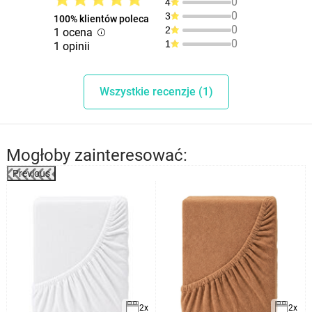
0
4
0
3
100% klientów poleca
0
2
1 ocena
0
1
1 opinii
Wszystkie recenzje (1)
Mogłoby zainteresować:
Previous
2x
2x