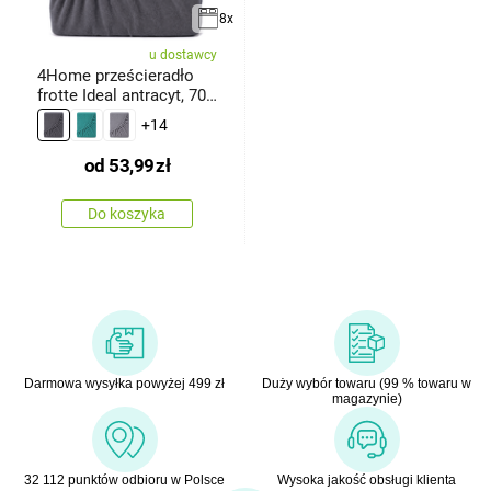
8x
u dostawcy
4Home prześcieradło
frotte Ideal antracyt, 70
x
+14
od
53,99
zł
Do koszyka
Darmowa wysyłka powyżej 499 zł
Duży wybór towaru (99 % towaru w
magazynie)
32 112 punktów odbioru w Polsce
Wysoka jakość obsługi klienta