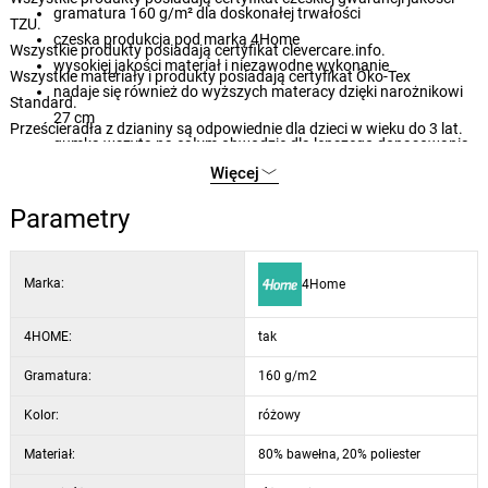
gramatura 160 g/m² dla doskonałej trwałości
TZU.
czeska produkcja pod marką 4Home
Wszystkie produkty posiadają certyfikat clevercare.info.
wysokiej jakości materiał i niezawodne wykonanie
Wszystkie materiały i produkty posiadają certyfikat Öko-Tex
nadaje się również do wyższych materacy dzięki narożnikowi
Standard.
27 cm
Prześcieradła z dzianiny są odpowiednie dla dzieci w wieku do 3 lat.
gumka wszyta na całym obwodzie dla lepszego dopasowania
łatwa konserwacja poprzez pranie w temperaturze 60°C
Więcej
nadaje się do suszenia w suszarce bębnowej na delikatnym
Parametry
programie
subtelne i eleganckie kolory
szeroki wybór nowoczesnych kolorów
Marka:
4Home
4HOME:
tak
Gramatura:
160 g/m2
Kolor:
różowy
Materiał:
80% bawełna, 20% poliester