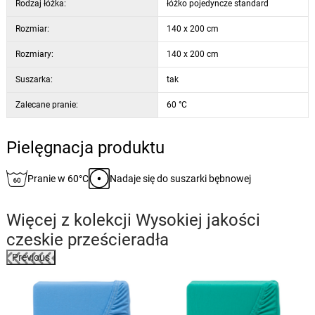
Rodzaj łóżka:
łóżko pojedyncze standard
Rozmiar:
140 x 200 cm
Rozmiary:
140 x 200 cm
Suszarka:
tak
Zalecane pranie:
60 °C
Pielęgnacja produktu
Pranie w 60°C
Nadaje się do suszarki bębnowej
Więcej z kolekcji
Wysokiej jakości
czeskie prześcieradła
Previous