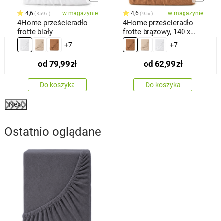
4,6
w magazynie
4,6
w magazynie
359x
95x
4Home prześcieradło
4Home prześcieradło
frotte biały
frotte brązowy, 140 x
200 cm
+7
+7
od
79,99
zł
od
62,99
zł
Do koszyka
Do koszyka
Next
Ostatnio oglądane