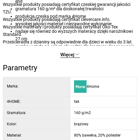
end
Wszystkie produkty posiadają certyfikat czeskiej gwarancji jakości
gramatura 160 g/m² dla doskonałej trwałości
TZU.
produkcja czeska pod marką 4Home
Wszystkie produkty posiadają certyfikat clevercare.info.
wysokiej jakości materiał i niezawodne wykonanie
Wszystkie materiały i produkty posiadają certyfikat Öko-Tex
nadaje się również do wyższych materacy dzięki narożnikowi
Standard.
27 cm
Prześcieradła z dzianiny są odpowiednie dla dzieci w wieku do 3 lat.
gumka wszyta na całym obwodzie dla lepszego dopasowania
łatwa konserwacja poprzez pranie w temperaturze 60°C
Więcej
nadaje się do suszenia w suszarce bębnowej na delikatnym
Parametry
programie
subtelne i eleganckie kolory
szeroki wybór nowoczesnych kolorów
Marka:
4Home
4HOME:
tak
Gramatura:
160 g/m2
Kolor:
brązowy
Materiał:
80% bawełna, 20% poliester