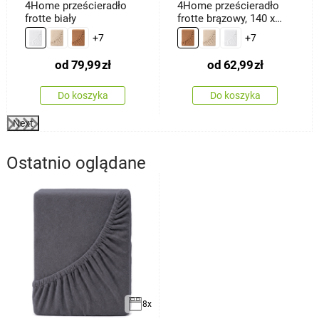
4Home prześcieradło
4Home prześcieradło
frotte biały
frotte brązowy, 140 x
200 cm
+7
+7
od
79,99
zł
od
62,99
zł
Do koszyka
Do koszyka
Next
Ostatnio oglądane
8x