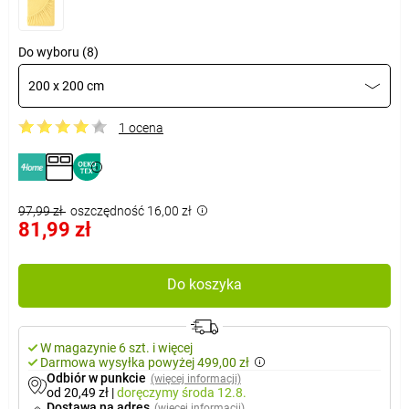
Do wyboru (8)
200 x 200 cm
1 ocena
97,99 zł
oszczędność 16,00 zł
81,99 zł
Do koszyka
W magazynie 6 szt. i więcej
Darmowa wysyłka powyżej 499,00 zł
Odbiór w punkcie
(więcej informacji)
od 20,49 zł
|
doręczymy
środa 12.8.
Dostawa na adres
(więcej informacji)