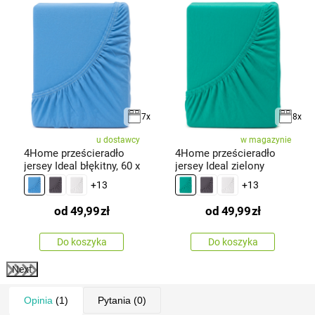
7x
8x
u dostawcy
w magazynie
4Home prześcieradło
4Home prześcieradło
jersey Ideal błękitny, 60 x
jersey Ideal zielony
+13
+13
od
49,99
zł
od
49,99
zł
Do koszyka
Do koszyka
Next
Opinia
(1)
Pytania
(0)