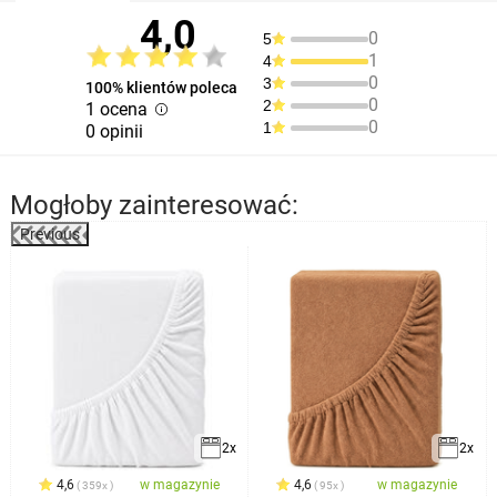
4,0
0
5
1
4
0
3
100% klientów poleca
0
2
1 ocena
0
1
0 opinii
Mogłoby zainteresować:
Previous
2x
2x
4,6
w magazynie
4,6
w magazynie
359x
95x