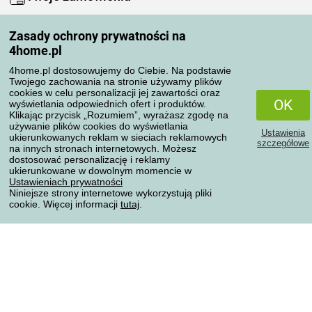
Moje konto
Zasady ochrony prywatności na
Moje zamówienia
4home.pl
Reklamacje
Odstąpienie od umowy
4home.pl dostosowujemy do Ciebie. Na podstawie
Twojego zachowania na stronie używamy plików
Zasady przetwarzania recenzji
cookies w celu personalizacji jej zawartości oraz
OK
wyświetlania odpowiednich ofert i produktów.
Klikając przycisk „Rozumiem”, wyrażasz zgodę na
Sposoby transportu
używanie plików cookies do wyświetlania
Ustawienia
ukierunkowanych reklam w sieciach reklamowych
szczegółowe
na innych stronach internetowych. Możesz
dostosować personalizację i reklamy
Metody płatności
ukierunkowane w dowolnym momencie w
Ustawieniach prywatności
Niniejsze strony internetowe wykorzystują pliki
cookie. Więcej informacji
tutaj
.
Niezawodny sklep
Ochrona danych osobowych