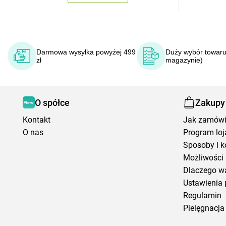
Darmowa wysyłka powyżej 499
Duży wybór towaru
zł
magazynie)
O spółce
Zakupy
Kontakt
Jak zamów
O nas
Program loj
Sposoby i k
Możliwości 
Dlaczego w
Ustawienia 
Regulamin
Pielęgnacja 