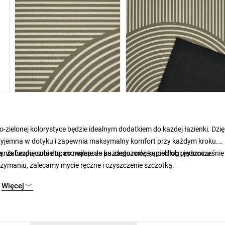
ielonej kolorystyce będzie idealnym dodatkiem do każdej łazienki. Dzię
 przyjemna w dotyku i zapewnia maksymalny komfort przy każdym kroku.
Zafunduj sobie to, co najlepsze po zasłużonej kąpieli lub prysznicu.
nia bezpieczne dopasowanie do każdego rodzaju podłogi, jednocześnie
zymaniu, zalecamy mycie ręczne i czyszczenie szczotką.
Więcej