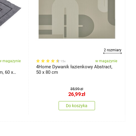
2 rozmiary
w magazynie
w magazynie
15x
4Home Dywanik łazienkowy Abstract,
4
m, 60 x
50 x 80 cm
6
35,99 zł
26,99
zł
Do koszyka