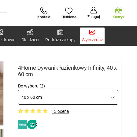
Zaloguj
Kontakt
Ulubione
Koszyk
 zdrowie
Dla dzieci
Podróż i zakupy
Wyprzedaż
4Home Dywanik łazienkowy Infinity, 40 x
60 cm
Do wyboru (2)
40 x 60 cm
13 ocena