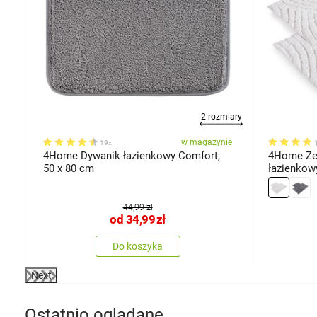
2 rozmiary
ie
w magazynie
19x
4Home Dywanik łazienkowy Comfort,
4Home Ze
50 x 80 cm
łazienkowy
100 cm
44,99 zł
od
34,99
zł
Do koszyka
Next
Ostatnio oglądane