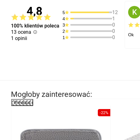
4,8
K
12
5
1
4
0
3
100% klientów poleca
0
2
13 ocena
Ok
0
1
1 opinii
Mogłoby zainteresować:
Previous
-22%