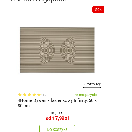
-50%
2 rozmiary
w magazynie
10x
4Home Dywanik łazienkowy Infinity, 50 x
80 cm
35,99 zł
od
17,99
zł
Do koszyka