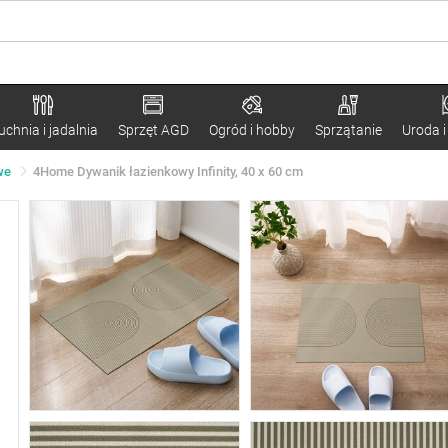
uchnia i jadalnia
Sprzęt AGD
Ogród i hobby
Sprzątanie
Uroda i
we
4Home Dywanik łazienkowy Infinity, 40 x 60 cm