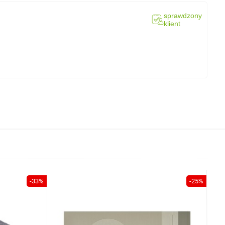
sprawdzony
klient
-33%
-25%