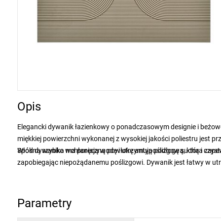
Opis
Elegancki dywanik łazienkowy o ponadczasowym designie i beżowo-z
miękkiej powierzchni wykonanej z wysokiej jakości poliestru jest
Włókna szybko wchłaniają wodę i utrzymują podłogę suchą i czystą. 
Spód dywanika ma poręczną powłokę antypoślizgową, która zapew
zapobiegając niepożądanemu poślizgowi. Dywanik jest łatwy w utr
Parametry