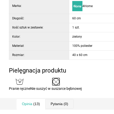
Marka:
4Home
Długość:
60 cm
Ilość sztuk w zestawie:
1 szt.
Kolor:
zielony
Materiał:
100% poliester
Rozmiar:
40 x 60 cm
Pielęgnacja produktu
Pranie ręczne
Nie suszyć w suszarce bębnowej
Opinia
(13)
Pytania
(0)