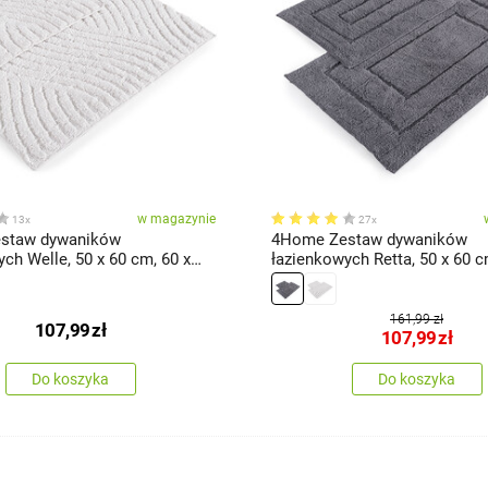
w magazynie
13x
27x
staw dywaników
4Home Zestaw dywaników
ch Welle, 50 x 60 cm, 60 x
łazienkowych Retta, 50 x 60 c
100 cm
161,99 zł
107,99
zł
107,99
zł
Do koszyka
Do koszyka