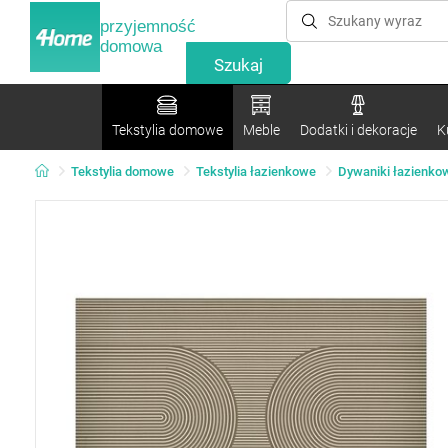
przyjemność
domowa
Tekstylia domowe
Meble
Dodatki i dekoracje
K
Tekstylia domowe
Tekstylia łazienkowe
Dywaniki łazienko