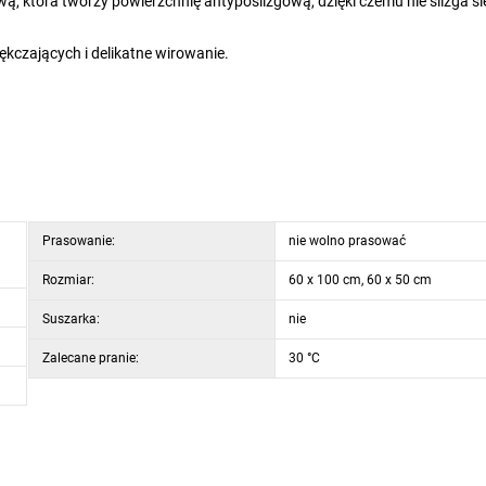
ą, która tworzy powierzchnię antypoślizgową, dzięki czemu nie ślizga się
ękczających i delikatne wirowanie.
Prasowanie:
nie wolno prasować
Rozmiar:
60 x 100 cm, 60 x 50 cm
Suszarka:
nie
Zalecane pranie:
30 °C