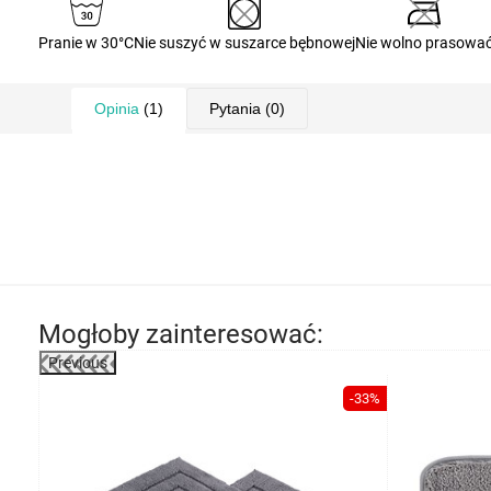
Pranie w 30°C
Nie suszyć w suszarce bębnowej
Nie wolno prasowa
Opinia
(1)
Pytania
(0)
Mogłoby zainteresować:
Previous
-33%