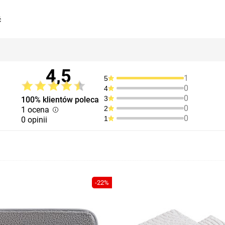
ć
4,5
1
5
0
4
0
3
100% klientów poleca
0
2
1 ocena
0
1
0 opinii
-22%