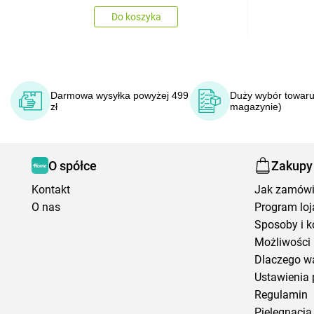
Do koszyka
Darmowa wysyłka powyżej 499
Duży wybór towaru
zł
magazynie)
O spółce
Zakupy
Kontakt
Jak zamów
O nas
Program loj
Sposoby i k
Możliwości 
Dlaczego w
Ustawienia 
Regulamin
Pielęgnacja 