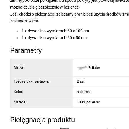
zimnej podłodze po kąpieli. Od spodu pokryty jest powłoką lateksow
można czuć się bezpiecznie w łazience.
Jeśli chodzi o pielęgnację, zalecamy pranie bez użycia środków zmi
Zestaw zawiera:
1 x dywanik o wymiarach 60 x 100 cm
1 x dywanik o wymiarach 60 x 50 cm
Parametry
Marka:
Bellatex
Ilość sztuk w zestawie:
2 szt.
Kolor:
niebieski
Materiał:
100% poliester
Pielęgnacja produktu