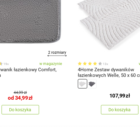
2 rozmiary
w magazynie
19x
13x
anik łazienkowy Comfort,
4Home Zestaw dywaników
m
łazienkowych Welle, 50 x 60 c
100 cm
44,99 zł
107,99
zł
od
34,99
zł
Do koszyka
Do koszyka