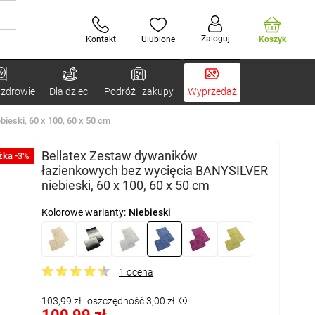
Zaloguj
Kontakt
Ulubione
Koszyk
 zdrowie
Dla dzieci
Podróż i zakupy
Wyprzedaż
eski, 60 x 100, 60 x 50 cm
Bellatex Zestaw dywaników
żka -3%
łazienkowych bez wycięcia BANYSILVER
niebieski, 60 x 100, 60 x 50 cm
Kolorowe warianty:
Niebieski
1 ocena
103,99 zł
oszczędność 3,00 zł