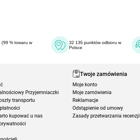
 (99 % towaru w
32 135 punktów odbioru w
Polsce
Twoje zamówienia
ić
Moje konto
alnościowy Przyjemniaczki
Moje zamówienia
oszty transportu
Reklamacje
płatności
Odstąpienie od umowy
arto kupować u nas
Zasady przetwarzania recenzji
prywatności
pościeli