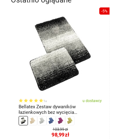
Ostatnio oglądane
-5%
u dostawcy
1x
Bellatex Zestaw dywaników
łazienkowych bez wycięcia
BANYSILVER czarny, 60 x 100, 60 x 50
cm
103,99 zł
98,99
zł