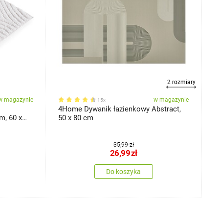
2 rozmiary
w magazynie
w magazynie
15x
4Home Dywanik łazienkowy Abstract,
4
m, 60 x
50 x 80 cm
6
35,99 zł
26,99
zł
Do koszyka