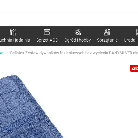
uchnia i jadalnia
Sprzęt AGD
Ogród i hobby
Sprzątanie
Uroda i
we
Bellatex Zestaw dywaników łazienkowych bez wycięcia BANYSILVER niebi
Zni