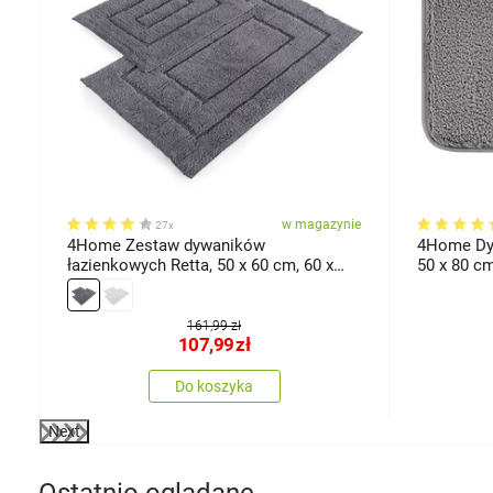
ie
w magazynie
27x
4Home Zestaw dywaników
4Home Dyw
łazienkowych Retta, 50 x 60 cm, 60 x
50 x 80 c
100 cm
161,99 zł
107,99
zł
Do koszyka
Next