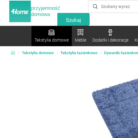
przyjemność
domowa
Tekstylia domowe
Meble
Dodatki i dekoracje
K
Tekstylia domowe
Tekstylia łazienkowe
Dywaniki łazienko