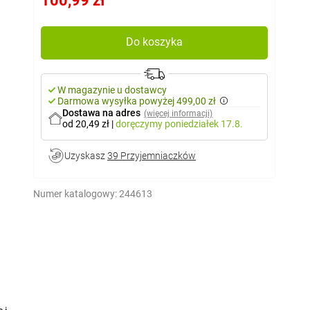
100,99 zł
Do koszyka
W magazynie u dostawcy
Darmowa wysyłka powyżej 499,00 zł
Dostawa na adres
(więcej informacji)
od 20,49 zł
|
doręczymy
poniedziałek 17.8.
Uzyskasz
39 Przyjemniaczków
Numer katalogowy:
244613