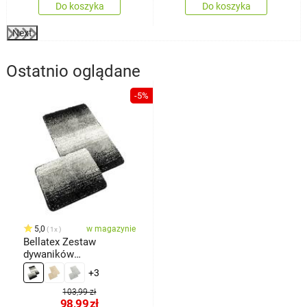
Do koszyka
Do koszyka
Next
Ostatnio oglądane
-5%
5,0
w magazynie
1x
Bellatex Zestaw
dywaników
łazienkowych bez
+3
wycięcia BANYSILVER
czarny, 60 x 100, 60 x 50
103,99 zł
98,99
zł
cm