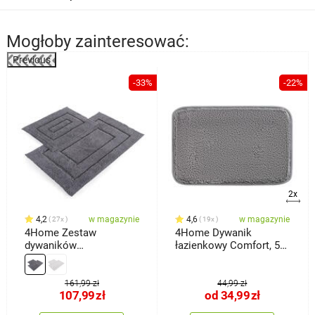
Mogłoby zainteresować:
Previous
%
-33%
-22%
2x
4,2
w magazynie
4,6
w magazynie
27x
19x
4Home Zestaw
4Home Dywanik
dywaników
łazienkowy Comfort, 50
łazienkowych Retta, 50 x
x 80 cm
60 cm, 60 x 100 cm
161,99 zł
44,99 zł
107,99
zł
od
34,99
zł