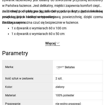
Dywanik łazienkowy jest idealny do stworzenia przytulnej atmosfery
w Państwa łazience. Jest delikatny, miękki i zapewnia komfort cieplny
na zimnej podłodze po kąpieli. Od spodu pokryty jest lateksową
Jeśli chodzi o pielęgnację, zalecamy pranie bez użycia środków
powłoką, która tworzy antypoślizgową powierzchnię, dzięki czemu
zmiękczających i delikatne wirowanie.
nie ślizga się i można czuć się bezpiecznie w łazience.
Zestaw zawiera:
1 x dywanik o wymiarach 60 x 100 cm
1 x dywanik o wymiarach 60 x 50 cm
Więcej
Parametry
Marka:
Bellatex
Ilość sztuk w zestawie:
2 szt.
Kolor:
zielony
Materiał:
100% poliester
Prasowanie:
nie wolno prasować