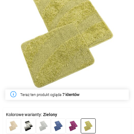
Teraz ten produkt ogląda
W tym tygodniu produkt kupiło
7 klientów
5 klientów
Kolorowe warianty:
Zielony