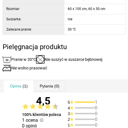
Rozmiar:
60 x 100 cm, 60 x 50 cm
Suszarka:
nie
Zalecane pranie:
30 °C
Pielęgnacja produktu
Pranie w 30°C
Nie suszyć w suszarce bębnowej
Nie wolno prasować
Opinia
(1)
Pytania
(0)
4,5
1
5
0
4
0
3
100% klientów poleca
0
2
1 ocena
0
1
0 opinii