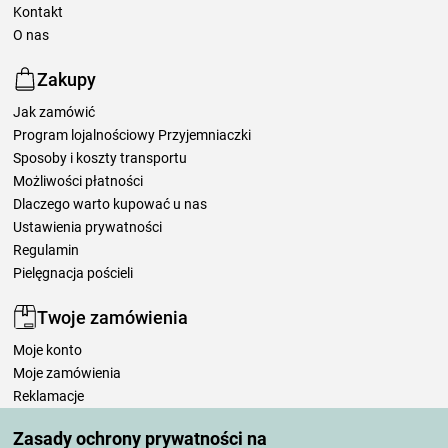
Kontakt
O nas
Zakupy
Jak zamówić
Program lojalnościowy Przyjemniaczki
Sposoby i koszty transportu
Możliwości płatności
Dlaczego warto kupować u nas
Ustawienia prywatności
Regulamin
Pielęgnacja pościeli
Twoje zamówienia
Moje konto
Moje zamówienia
Reklamacje
Odstąpienie od umowy
Zasady ochrony prywatności na
Zasady przetwarzania recenzji