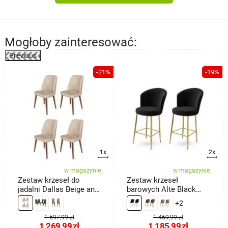
Mogłoby zainteresować:
Previous
-21%
-19%
a
1x
2x
w magazynie
w magazynie
Zestaw krzeseł do
Zestaw krzeseł
jadalni Dallas Beige and
barowych Alte Black
Brown, 4 szt.
and Gold, 2 szt.
+2
1 597,99 zł
1 469,99 zł
1 269,99
zł
1 185,99
zł