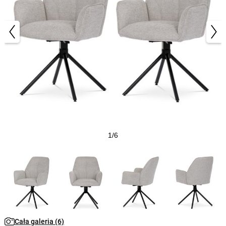
1/6
Cała galeria (6)