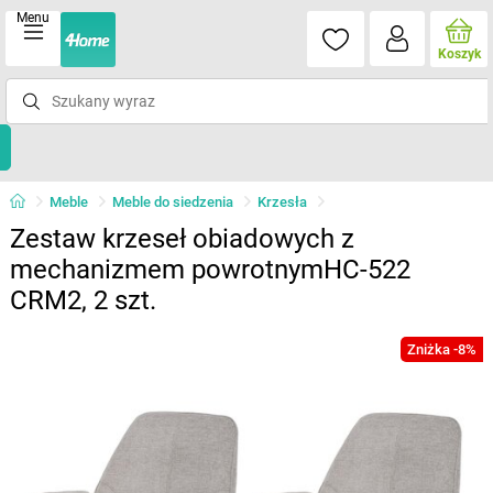
Menu
Koszyk
Meble
Meble do siedzenia
Krzesła
Zestaw krzeseł obiadowych z
mechanizmem powrotnymHC-522
CRM2, 2 szt.
Zniżka -8%