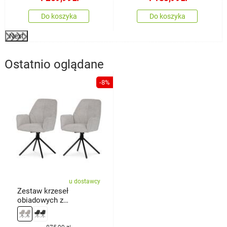
Do koszyka
Do koszyka
Next
Ostatnio oglądane
-8%
u dostawcy
Zestaw krzeseł
obiadowych z
mechanizmem
powrotnymHC-522