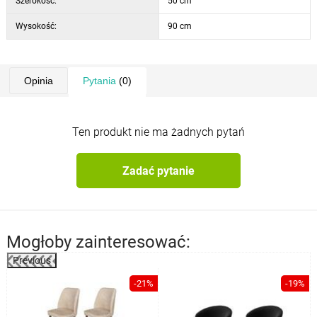
Szerokość:
50 cm
Wysokość:
90 cm
Opinia
Pytania
(0)
Ten produkt nie ma żadnych pytań
Zadać pytanie
Mogłoby zainteresować:
Previous
-21%
-19%
a