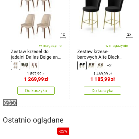
1x
2x
w magazynie
w magazynie
Zestaw krzeseł do
Zestaw krzeseł
jadalni Dallas Beige and
barowych Alte Black
Brown, 4 szt.
and Gold, 2 szt.
+2
1 597,99 zł
1 469,99 zł
1 269,99
zł
1 185,99
zł
Do koszyka
Do koszyka
Next
Ostatnio oglądane
-22%