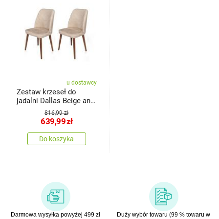
u dostawcy
Zestaw krzeseł do
jadalni Dallas Beige and
Walnut, 2 szt.
816,99 zł
639,99
zł
Do koszyka
Darmowa wysyłka powyżej 499 zł
Duży wybór towaru (99 % towaru w