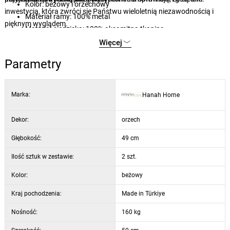
Kolor: beżowy i orzechowy
inwestycją, która zwróci się Państwu wieloletnią niezawodnością i
Materiał ramy: 100% metal
pięknym wyglądem.
Materiał siedziska: 100% aksamitna tkanina
Materiał nóg: drewno grabowe
Więcej
Nośność: 160 kg
Parametry
Marka:
Hanah Home
Dekor:
orzech
Głębokość:
49 cm
Ilość sztuk w zestawie:
2 szt.
Kolor:
beżowy
Kraj pochodzenia:
Made in Türkiye
Nośność:
160 kg