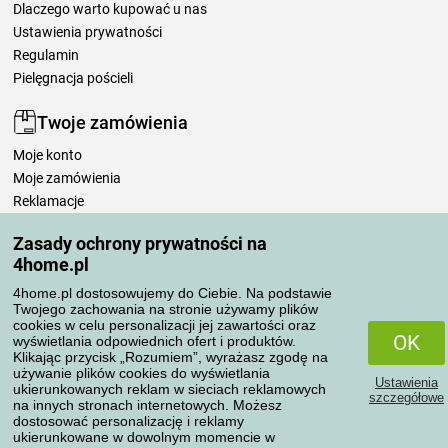
Dlaczego warto kupować u nas
Ustawienia prywatności
Regulamin
Pielęgnacja pościeli
Twoje zamówienia
Moje konto
Moje zamówienia
Reklamacje
Odstąpienie od umowy
Zasady ochrony prywatności na
Zasady przetwarzania recenzji
4home.pl
4home.pl dostosowujemy do Ciebie. Na podstawie
Sposoby transportu
Twojego zachowania na stronie używamy plików
cookies w celu personalizacji jej zawartości oraz
OK
wyświetlania odpowiednich ofert i produktów.
Klikając przycisk „Rozumiem”, wyrażasz zgodę na
Metody płatności
używanie plików cookies do wyświetlania
Ustawienia
ukierunkowanych reklam w sieciach reklamowych
szczegółowe
na innych stronach internetowych. Możesz
dostosować personalizację i reklamy
ukierunkowane w dowolnym momencie w
Niezawodny sklep