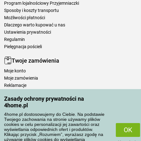
Program lojalnościowy Przyjemniaczki
Sposoby i koszty transportu
Możliwości płatności
Dlaczego warto kupować u nas
Ustawienia prywatności
Regulamin
Pielęgnacja pościeli
Twoje zamówienia
Moje konto
Moje zamówienia
Reklamacje
Odstąpienie od umowy
Zasady ochrony prywatności na
Zasady przetwarzania recenzji
4home.pl
4home.pl dostosowujemy do Ciebie. Na podstawie
Sposoby transportu
Twojego zachowania na stronie używamy plików
cookies w celu personalizacji jej zawartości oraz
OK
wyświetlania odpowiednich ofert i produktów.
Klikając przycisk „Rozumiem”, wyrażasz zgodę na
Metody płatności
używanie plików cookies do wyświetlania