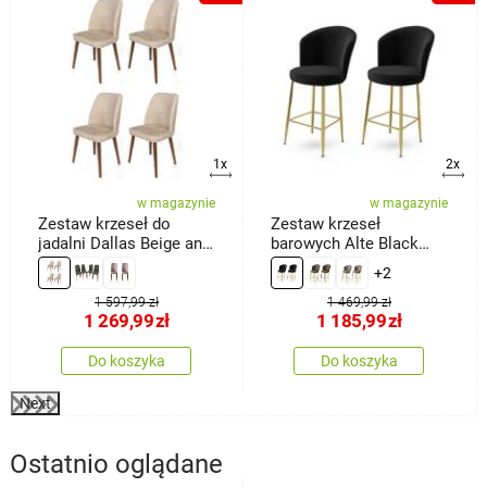
a
1x
2x
w magazynie
w magazynie
Zestaw krzeseł do
Zestaw krzeseł
jadalni Dallas Beige and
barowych Alte Black
Brown, 4 szt.
and Gold, 2 szt.
+2
1 597,99 zł
1 469,99 zł
1 269,99
zł
1 185,99
zł
Do koszyka
Do koszyka
Next
Ostatnio oglądane