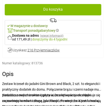
Do koszyka
W magazynie u dostawcy
Transport ponadgabarytowy
Dostawa na adres
(więcej informacji)
od 171,49 zł
|
doręczymy
do 4 tygodni
Uzyskasz
216 Przyjemniaczków
Numer katalogowy:
813736
Opis
Zestaw krzeseł do jadalni Gini Brown and Black, 2 szt. to elegancki i
praktyczny dodatek do domu. Połączenie brązu i czerni nadaje mu
ponadczasowy charakter i sprawia, że z łatwością wkomponuje się
Siedzisko z melaminowanej płyty wiórowej i oparcie ze sklejki
on zarówno w nowoczesne, jak i klasyczne wnętrza. Krzesła nadają
zapewniają komfort i długą żywotność. Powierzchnia jest łatwa w