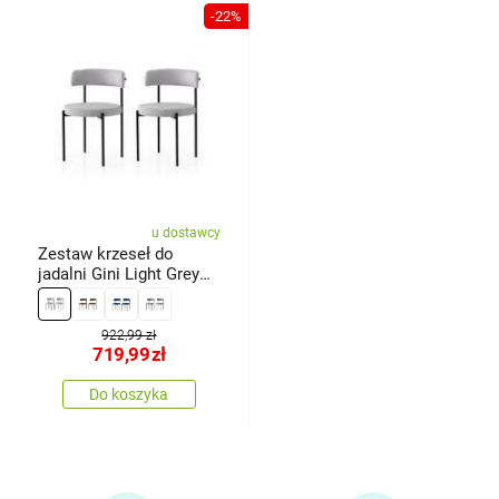
-22%
u dostawcy
Zestaw krzeseł do
jadalni Gini Light Grey
and Black, 2 szt.
922,99 zł
719,99
zł
Do koszyka