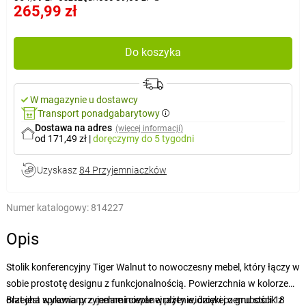
265,99 zł
Do koszyka
W magazynie u dostawcy
Transport ponadgabarytowy
Dostawa na adres
(więcej informacji)
od 171,49 zł
|
doręczymy
do 5 tygodni
Uzyskasz
84 Przyjemniaczków
Numer katalogowy:
814227
Opis
Stolik konferencyjny Tiger Walnut to nowoczesny mebel, który łączy w
sobie prostotę designu z funkcjonalnością. Powierzchnia w kolorze
orzecha sprawia przyjemne i ciepłe wrażenie, dzięki czemu stolik z
Blat jest wykonany z melaminowanej płyty wiórowej o grubości 18