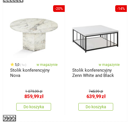
%
-20%
-14%
5,0
w magazynie
w magazynie
1x
Stolik konferencyjny
Stolik konferencyjny
Nova
Zenn White and Black
1 079,99 zł
745,99 zł
859,99
zł
639,99
zł
Do koszyka
Do koszyka
Next