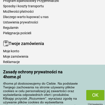
Program lojalnościowy Przyjemniaczki
Sposoby i koszty transportu
Możliwości płatności
Dlaczego warto kupować u nas
Ustawienia prywatności
Regulamin
Pielęgnacja pościeli
Twoje zamówienia
Moje konto
Moje zamówienia
Reklamacje
Odstąpienie od umowy
Zasady ochrony prywatności na
Zasady przetwarzania recenzji
4home.pl
4home.pl dostosowujemy do Ciebie. Na podstawie
Sposoby transportu
Twojego zachowania na stronie używamy plików
cookies w celu personalizacji jej zawartości oraz
OK
wyświetlania odpowiednich ofert i produktów.
Klikając przycisk „Rozumiem”, wyrażasz zgodę na
Metody płatności
używanie plików cookies do wyświetlania
Ustawienia