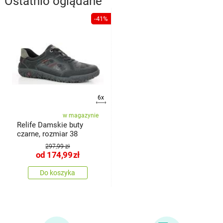
Ostatnio oglądane
-41%
6x
w magazynie
Relife Damskie buty
czarne, rozmiar 38
297,99 zł
od
174,99
zł
Do koszyka