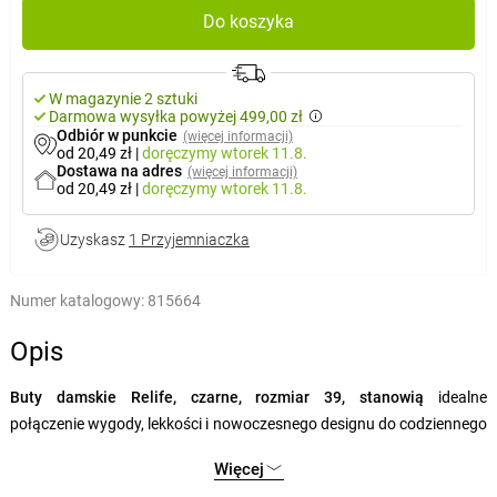
Do koszyka
W magazynie 2 sztuki
Darmowa wysyłka powyżej 499,00 zł
Odbiór w punkcie
(więcej informacji)
od 20,49 zł
|
doręczymy
wtorek 11.8.
Dostawa na adres
(więcej informacji)
od 20,49 zł
|
doręczymy
wtorek 11.8.
Uzyskasz
1 Przyjemniaczka
Numer katalogowy:
815664
Opis
Buty damskie Relife, czarne, rozmiar 39, stanowią
idealne
połączenie wygody, lekkości i nowoczesnego designu do codziennego
noszenia. Ich
czarna kolorystyka
z subtelnymi szarymi i czerwonymi
Więcej
detalami wygląda elegancko i uniwersalnie, dzięki czemu łatwo