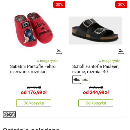
%
-30%
-30%
5x
2x
w magazynie
w magazynie
Sabatini Pantofle Feltro
Scholl Pantofle Pauleen,
czerwone, rozmiar
czarne, rozmiar 40
251,99 zł
349,99 zł
od
176,99
zł
od
244,99
zł
Do koszyka
Do koszyka
Next