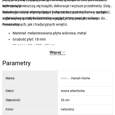
wytrzymały.
łatwością zmieszczą się książki, dekoracje i wyższe przedmioty. Dzięki
wysokości nóżek wynoszącej 12 cm można pod nim łatwo sprzątać,
Dekoracja sosny atlantyckiej w połączeniu z czarną barwą nadaje
a dla większej stabilności można go przymocować do ściany.
regałowi wyrazisty industrialny wygląd, który pasuje zarówno do
nowoczesnych, jak i tradycyjnych wnętrz.
Parametry:
Materiał: melaminowana płyta wiórowa, metal
Grubość płyt: 18 mm
Wymiary: 50 × 180 × 30 cm
Wysokość półek: 32 cm
Więcej
Wysokość nóżek: 12 cm
Parametry
Kolor: sosna atlantycka / czarny
Marka:
Hanah Home
Dekor:
sosna atlantycka
Głębokość:
35 cm
Kolor:
naturalny