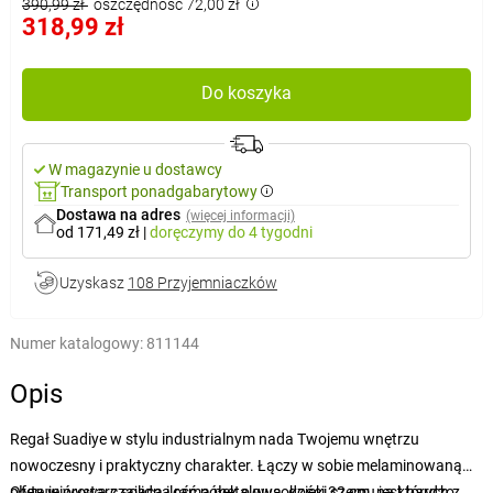
390,99 zł
oszczędność 72,00 zł
318,99 zł
Do koszyka
W magazynie u dostawcy
Transport ponadgabarytowy
Dostawa na adres
(więcej informacji)
od 171,49 zł
|
doręczymy
do 4 tygodni
Uzyskasz
108 Przyjemniaczków
Numer katalogowy:
811144
Opis
Regał Suadiye w stylu industrialnym nada Twojemu wnętrzu
nowoczesny i praktyczny charakter. Łączy w sobie melaminowaną
płytę wiórową z solidną ramą metalową, dzięki czemu jest bardzo
Oferuje wystarczającą ilość półek o wysokości 32 cm, na których z