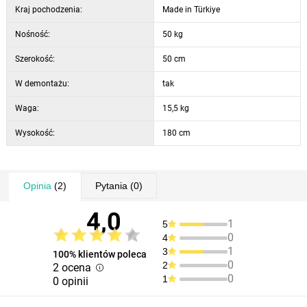
Kraj pochodzenia:
Made in Türkiye
Nośność:
50 kg
Szerokość:
50 cm
W demontażu:
tak
Waga:
15,5 kg
Wysokość:
180 cm
Opinia
(2)
Pytania
(0)
4,0
1
5
0
4
1
3
100% klientów poleca
0
2
2 ocena
0
1
0 opinii