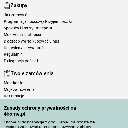
Zakupy
Jak zamówić
Program lojalnościowy Przyjemniaczki
Sposoby i koszty transportu
Możliwości płatności
Dlaczego warto kupować u nas
Ustawienia prywatności
Regulamin
Pielęgnacja pościeli
Twoje zamówienia
Moje konto
Moje zamówienia
Reklamacje
Odstąpienie od umowy
Zasady ochrony prywatności na
Zasady przetwarzania recenzji
4home.pl
4home.pl dostosowujemy do Ciebie. Na podstawie
Sposoby transportu
Twojego zachowania na stronie używamy plików