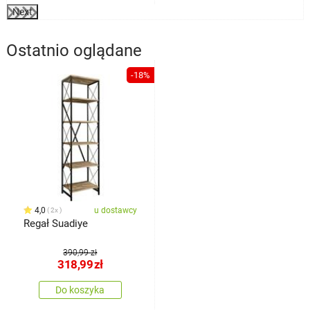
Next
Ostatnio oglądane
-18%
4,0
u dostawcy
2x
Regał Suadiye
390,99 zł
318,99
zł
Do koszyka