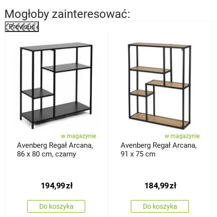
Mogłoby zainteresować:
Previous
%
w magazynie
w magazynie
Avenberg Regał Arcana,
Avenberg Regał Arcana,
86 x 80 cm, czarny
91 x 75 cm
194,99
zł
184,99
zł
Do koszyka
Do koszyka