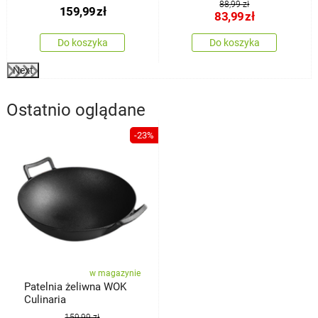
88,99 zł
159,99
zł
83,99
zł
Do koszyka
Do koszyka
Next
Ostatnio oglądane
-23%
w magazynie
Patelnia żeliwna WOK
Culinaria
159,99 zł