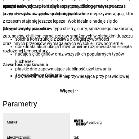
specjałów.
mocne uchwyty
Naturalne właściwości żeliwa, przy prawidłowym użytkowaniu i
zapewniają bezpieczną obsługę nawet podczas
przygotowywania większych porcji potraw.
konserwacji tworzą
powierzchnię naturalnie nieprzywierającą
, która
z czasem staje się jeszcze lepsza. Wok idealnie nadaje się do
przygotowywania potraw typu stir-fry, curry, smażonego makaronu,
Główne zalety produktu
zup, sosów, chili con carne, potraw smażonych w głębokim tłuszczu
solidna konstrukcja z żeliwa o długiej żywotności
oraz innych przepisów wymagających wysokiej i równomiernie
doskonała akumulacja i równomierne rozprowadzanie ciepła
rozłożonej temperatury.
nadaje się do grillów oraz wszystkich popularnych typów
kuchenek
Zawartość opakowania
płaskie dno zapewniające stabilność użytkowania
1× wok żeliwny Culinaria
powierzchnia naturalnie nieprzywierająca przy prawidłowej
konserwacji
Więcej
wielofunkcyjne zastosowanie do szerokiej gamy potraw
solidne uchwyty zapewniające bezpieczną obsługę
Parametry
Marka:
Avenberg
Elektryczność:
tak