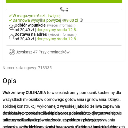
W magazynie 6 szt. i więcej
Darmowa wysyłka powyżej 499,00 zł
Odbiór w punkcie
(więcej informacji)
od 20,49 zł
|
doręczymy
środa 12.8.
Dostawa na adres
(więcej informacji)
od 20,49 zł
|
doręczymy
środa 12.8.
Uzyskasz
47 Przyjemniaczków
Numer katalogowy:
713935
Opis
Wok żeliwny CULINARIA
to wszechstronny pomocnik kuchenny dla
wszystkich miłośników domowego gotowania i grillowania. Dzięki
solidnej konstrukcji wykonanej z
wysokiej jakości żeliwa
zapewnia
doskonałą przewodność cieplną oraz zdolność do długotrwałego
Patelnia wok posiada
płaskie dno
, co pozwala na jej stosowanie nie
magazynowania ciepła, co docenisz podczas przygotowywania
tylko na grillach, ale również na kuchenkach indukcyjnych,
potraw azjatyckich, smażonych warzyw, mięs oraz innych ulubionych
ceramicznych, elektrycznych i gazowych.
Solidna konstrukcja oraz