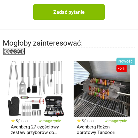
Zadać pytanie
Mogłoby zainteresować:
Previous
%
Nowość
-6%
5,0
w magazynie
5,0
w magazynie
2x
2x
Avenberg 27-częściowy
Avenberg Rożen
zestaw przyborów do
obrotowy Tandoori
grillowania Element