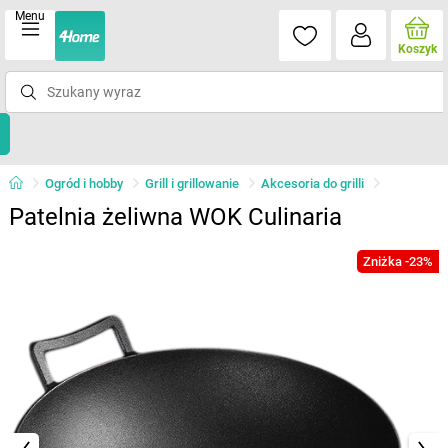
Menu
Koszyk
Ogród i hobby
Grill i grillowanie
Akcesoria do grilli
Patelnia żeliwna WOK Culinaria
Zniżka -23%