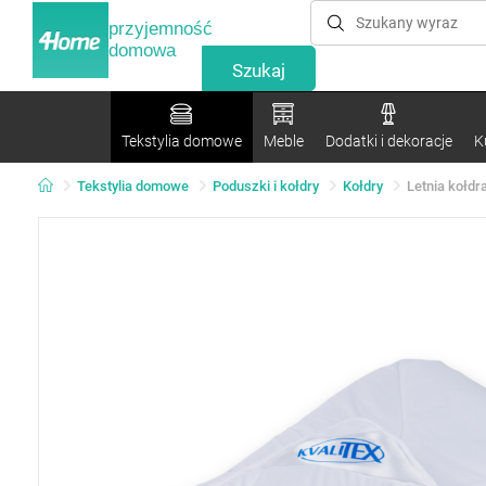
przyjemność
domowa
Tekstylia domowe
Meble
Dodatki i dekoracje
K
Tekstylia domowe
Poduszki i kołdry
Kołdry
Letnia kołdr