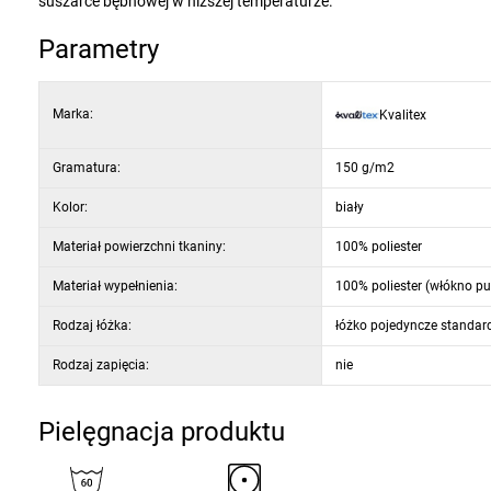
suszarce bębnowej w niższej temperaturze.
Parametry
Marka:
Kvalitex
Gramatura:
150 g/m2
Kolor:
biały
Materiał powierzchni tkaniny:
100% poliester
Materiał wypełnienia:
100% poliester (włókno pu
Rodzaj łóżka:
łóżko pojedyncze standar
Rodzaj zapięcia:
nie
Pielęgnacja produktu