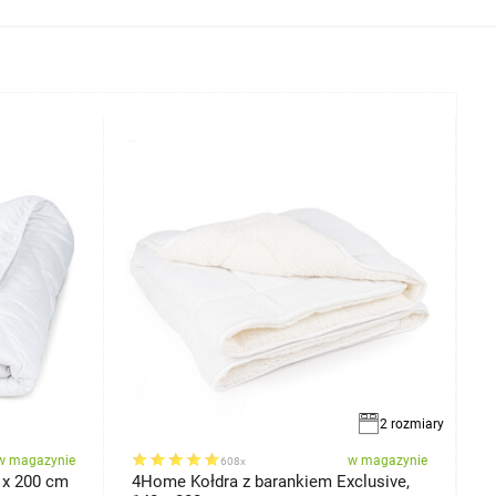
2 rozmiary
w magazynie
w magazynie
608x
 x 200 cm
4Home Kołdra z barankiem Exclusive,
K