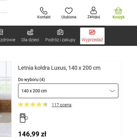
Zaloguj
Kontakt
Ulubione
Koszyk
 zdrowie
Dla dzieci
Podróż i zakupy
Wyprzedaż
Letnia kołdra Luxus, 140 x 200 cm
Do wyboru (4)
140 x 200 cm
117 ocena
146,99 zł