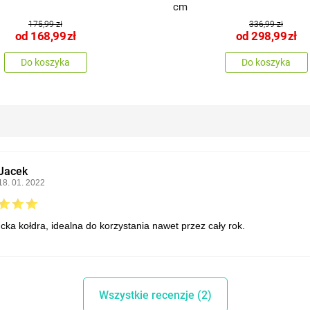
cm
175,99 zł
336,99 zł
od
168,99
zł
od
298,99
zł
Do koszyka
Do koszyka
Jacek
18. 01. 2022
cka kołdra, idealna do korzystania nawet przez cały rok.
Wszystkie recenzje (2)