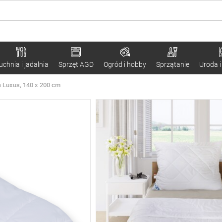
uchnia i jadalnia
Sprzęt AGD
Ogród i hobby
Sprzątanie
Uroda i
a Luxus, 140 x 200 cm