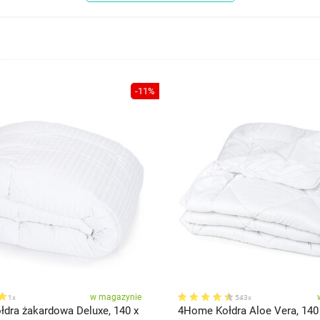
-11%
w magazynie
1x
543x
dra żakardowa Deluxe, 140 x
4Home Kołdra Aloe Vera, 140