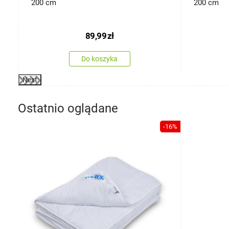
200 cm
200 cm
89,99
zł
Do koszyka
Next
Ostatnio oglądane
-16%