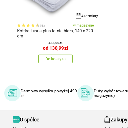
4 rozmiary
w magazynie
58x
Kołdra Luxus plus letnia biała, 140 x 220
cm
165,99 zł
od
138,99
zł
Do koszyka
Darmowa wysyłka powyżej 499
Duży wybór towaru
zł
magazynie)
O spółce
Zakupy