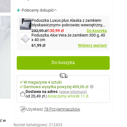
Polecamy dokupić
Poduszka Luxus plus Alaska z zamkiem
błyskawicznym+ pokrowiec wewnętrzny,
biały, 70 x 90 cm
232,99 zł
130,99 zł
Do koszyka
Poduszka Aloe Vera ze zamkiem 300 g, 40
x 40 cm
61,99 zł
Wybierz wariant
Do koszyka
W magazynie 4 sztuki
Darmowa wysyłka powyżej 499,00 zł
Dostawa na adres
(więcej informacji)
od 20,49 zł
|
doręczymy
wtorek 11.8.
Uzyskasz
78 Przyjemniaczków
yć w
Numer katalogowy:
212433