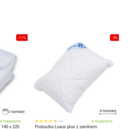
-11%
-3%
4 rozmiary
2 rozmiary
w magazynie
w magazynie
74x
 140 x 220
Poduszka Luxus plus z zamkiem
K