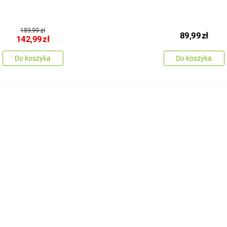
159,99 zł
89,99
zł
142,99
zł
Do koszyka
Do koszyka