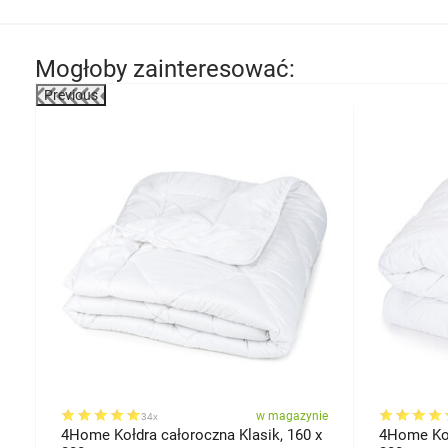
Mogłoby zainteresować:
Previous
-48%
ie
w magazynie
34x
0
4Home Kołdra całoroczna Klasik, 160 x
4Home Koł