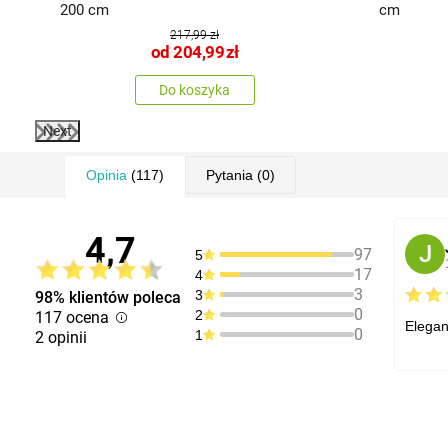
200 cm
cm
217,99 zł
od
204,99
zł
Do koszyka
Next
Opinia
(117)
Pytania
(0)
4,7
J
97
5
17
4
3
3
98% klientów poleca
0
2
117 ocena
Elegan
0
1
2 opinii