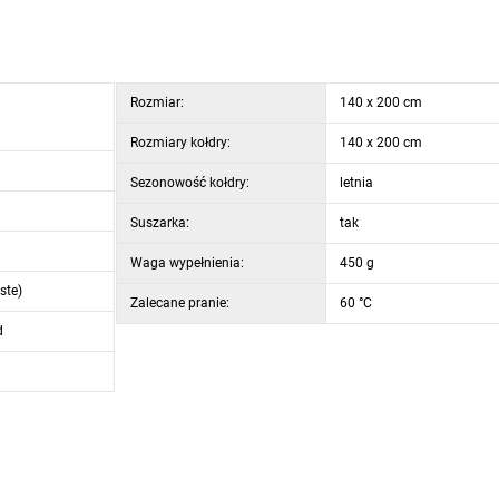
Rozmiar:
140 x 200 cm
Rozmiary kołdry:
140 x 200 cm
Sezonowość kołdry:
letnia
Suszarka:
tak
Waga wypełnienia:
450 g
ste)
Zalecane pranie:
60 °C
d