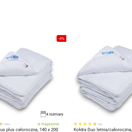
-4%
4 rozmiary
w magazynie
154x
14x
us plus całoroczna, 140 x 200
Kołdra Duo letnia/całoroczna,