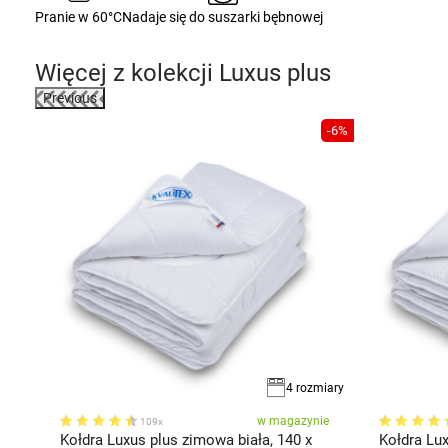
Pranie w 60°C
Nadaje się do suszarki bębnowej
Więcej z kolekcji
Luxus plus
Previous
-6%
4 rozmiary
ie
w magazynie
109x
Kołdra Luxus plus zimowa biała, 140 x
Kołdra Lux