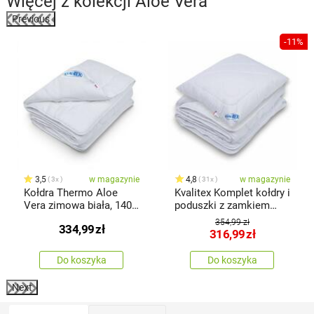
Więcej z kolekcji
Aloe Vera
Previous
-11%
3,5
w magazynie
4,8
w magazynie
3x
31x
Kołdra Thermo Aloe
Kvalitex Komplet kołdry i
Vera zimowa biała, 140 x
poduszki z zamkiem
220 cm
Aloe Vera, 140 x 200 cm,
354,99 zł
334,99
zł
70 x 90 cm
316,99
zł
Do koszyka
Do koszyka
Next