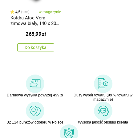
4,5
w magazynie
26x
Kołdra Aloe Vera
zimowa biały, 140 x 200
cm
265,99
zł
Do koszyka
Darmowa wysyłka powyżej 499 zł
Duży wybór towaru (99 % towaru w
magazynie)
32 124 punktów odbioru w Polsce
Wysoka jakość obsługi klienta