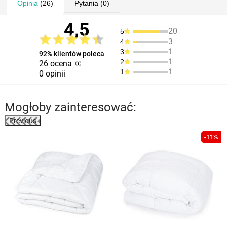
Opinia
(26)
Pytania
(0)
4,5
20
5
3
4
1
3
92% klientów poleca
1
2
26 ocena
1
1
0 opinii
Mogłoby zainteresować:
Previous
%
-11%