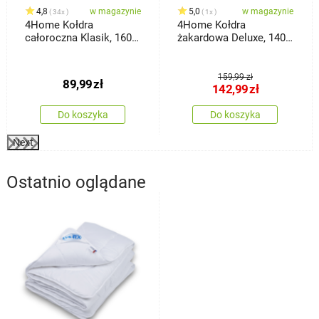
4,8
w magazynie
5,0
w magazynie
34x
1x
4Home Kołdra
4Home Kołdra
całoroczna Klasik, 160 x
żakardowa Deluxe, 140 x
200 cm
200 cm
159,99 zł
89,99
zł
142,99
zł
Do koszyka
Do koszyka
Next
Ostatnio oglądane