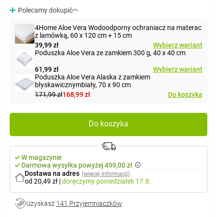
Polecamy dokupić
4Home Aloe Vera Wodoodporny ochraniacz na materac
z lamówką, 60 x 120 cm + 15 cm
39,99 zł
Wybierz wariant
Poduszka Aloe Vera ze zamkiem 300 g, 40 x 40 cm
61,99 zł
Wybierz wariant
Poduszka Aloe Vera Alaska z zamkiem
błyskawicznymbiały, 70 x 90 cm
171,99 zł
168,99 zł
Do koszyka
Do koszyka
W magazynie
Darmowa wysyłka powyżej 499,00 zł
Dostawa na adres
(więcej informacji)
od 20,49 zł
|
doręczymy
poniedziałek 17.8.
Uzyskasz
141 Przyjemniaczków