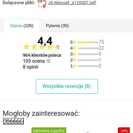
Dołączone pliki:
JG Manuall _g120007.pdf
Opinia
(105)
Pytania
(35)
4,4
75
5
22
4
5
3
96% klientów poleca
1
2
105 ocena
2
1
8 opinii
Wszystkie recenzje (8)
Mogłoby zainteresować:
Previous
%
Darmowa wysyłka
-34%