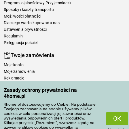
Program lojalnościowy Przyjemniaczki
Sposoby i koszty transportu
Możliwości płatności
Dlaczego warto kupować u nas
Ustawienia prywatności
Regulamin
Pielęgnacja pościeli
Twoje zamówienia
Moje konto
Moje zamówienia
Reklamacje
Odstąpienie od umowy
Zasady ochrony prywatności na
Zasady przetwarzania recenzji
4home.pl
4home.pl dostosowujemy do Ciebie. Na podstawie
Sposoby transportu
Twojego zachowania na stronie używamy plików
cookies w celu personalizacji jej zawartości oraz
OK
wyświetlania odpowiednich ofert i produktów.
Klikając przycisk „Rozumiem”, wyrażasz zgodę na
Metody płatności
używanie plików cookies do wyświetlania