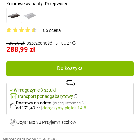
Kolorowe warianty:
Przejrzysty
105 ocena
439,99 zł
oszczędność 151,00 zł
288,99 zł
Do koszyka
W magazynie 3 sztuki
Transport ponadgabarytowy
Dostawa na adres
(więcej informacji)
od 171,49 zł
|
doręczymy
piątek 14.8.
Uzyskasz
92 Przyjemniaczków
Numer katalogowy:
683596