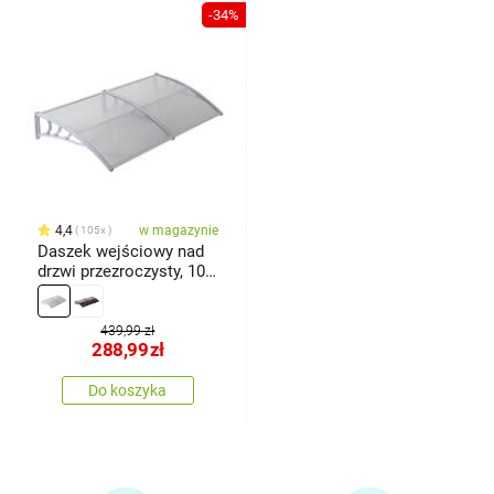
-34%
4,4
w magazynie
105x
Daszek wejściowy nad
drzwi przezroczysty, 100
x 200 cm
439,99 zł
288,99
zł
Do koszyka