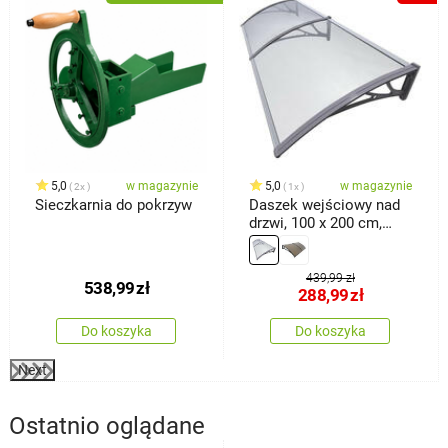
5,0
w magazynie
5,0
w magazynie
2x
1x
Sieczkarnia do pokrzyw
Daszek wejściowy nad
drzwi, 100 x 200 cm,
przezroczysty,
NIEDZIELONY
439,99 zł
538,99
zł
288,99
zł
Do koszyka
Do koszyka
Next
Ostatnio oglądane