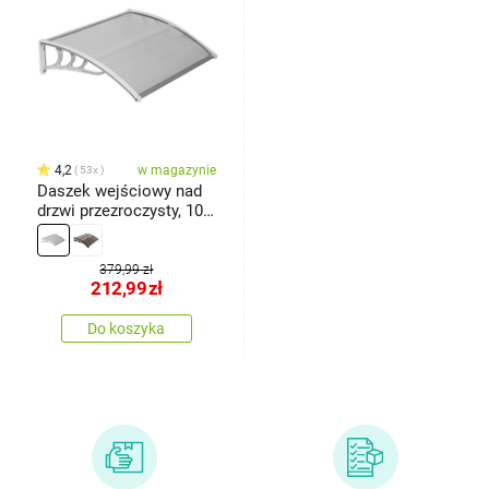
4,2
w magazynie
53x
Daszek wejściowy nad
drzwi przezroczysty, 100
x 150 cm
379,99 zł
212,99
zł
Do koszyka