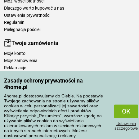
Możliwości płatności
Dlaczego warto kupować u nas
Ustawienia prywatności
Regulamin
Pielęgnacja pościeli
Twoje zamówienia
Moje konto
Moje zamówienia
Reklamacje
Odstąpienie od umowy
Zasady ochrony prywatności na
Zasady przetwarzania recenzji
4home.pl
4home.pl dostosowujemy do Ciebie. Na podstawie
Sposoby transportu
Twojego zachowania na stronie używamy plików
cookies w celu personalizacji jej zawartości oraz
OK
wyświetlania odpowiednich ofert i produktów.
Klikając przycisk „Rozumiem”, wyrażasz zgodę na
Metody płatności
używanie plików cookies do wyświetlania
Ustawienia
ukierunkowanych reklam w sieciach reklamowych
szczegółowe
na innych stronach internetowych. Możesz
dostosować personalizację i reklamy