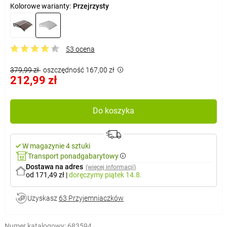
Kolorowe warianty:
Przejrzysty
53 ocena
379,99 zł
oszczędność 167,00 zł
212,99 zł
Do koszyka
W magazynie 4 sztuki
Transport ponadgabarytowy
Dostawa na adres
(więcej informacji)
od 171,49 zł
|
doręczymy
piątek 14.8.
Uzyskasz
63 Przyjemniaczków
Numer katalogowy:
683594