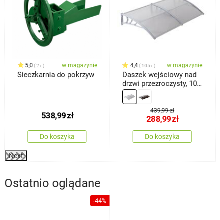
5,0
w magazynie
4,4
w magazynie
2x
105x
Sieczkarnia do pokrzyw
Daszek wejściowy nad
drzwi przezroczysty, 100
x 200 cm
439,99 zł
538,99
zł
288,99
zł
Do koszyka
Do koszyka
Next
Ostatnio oglądane
-44%