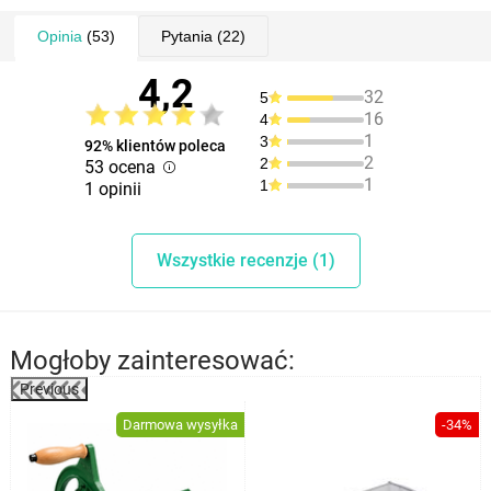
Opinia
(53)
Pytania
(22)
4,2
32
5
16
4
1
3
92% klientów poleca
2
2
53 ocena
1
1
1 opinii
Wszystkie recenzje (1)
Mogłoby zainteresować:
Previous
%
Darmowa wysyłka
-34%