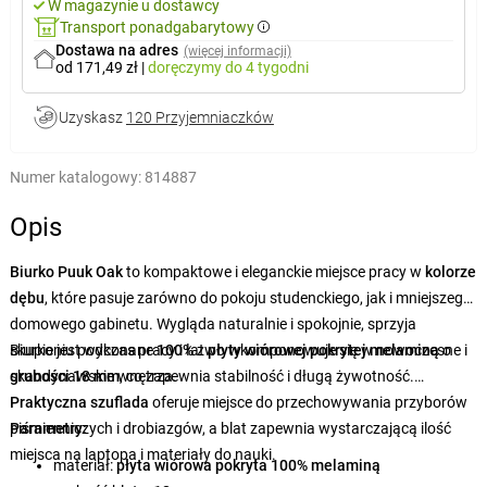
W magazynie u dostawcy
Transport ponadgabarytowy
Dostawa na adres
(więcej informacji)
od 171,49 zł
|
doręczymy
do 4 tygodni
Uzyskasz
120 Przyjemniaczków
Numer katalogowy:
814887
Opis
Biurko Puuk Oak
to kompaktowe i eleganckie miejsce pracy w
kolorze
dębu
, które pasuje zarówno do pokoju studenckiego, jak i mniejszego
domowego gabinetu. Wygląda naturalnie i spokojnie, sprzyja
skupieniu podczas pracy i łatwo wkomponowuje się w nowoczesne i
Biurko jest wykonane
100%
z
płyty wiórowej pokrytej melaminą
o
skandynawskie wnętrza.
grubości 18 mm
, co zapewnia stabilność i długą żywotność.
Praktyczna szuflada
oferuje miejsce do przechowywania przyborów
piśmienniczych i drobiazgów, a blat zapewnia wystarczającą ilość
Parametry:
miejsca na laptopa i materiały do nauki.
materiał:
płyta wiórowa pokryta 100% melaminą