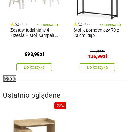
5,0
w magazynie
5,0
w magazynie
1x
2x
Zestaw jadalniany 4
Stolik pomocniczy 70 x
krzesła + stół Kampali,
20 cm, dąb
biały
155,99 zł
893,99
zł
126,99
zł
Do koszyka
Do koszyka
Next
Ostatnio oglądane
-22%