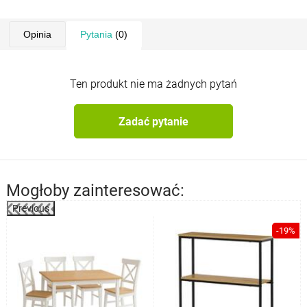
Opinia
Pytania
(0)
Ten produkt nie ma żadnych pytań
Zadać pytanie
Mogłoby zainteresować:
Previous
%
-19%