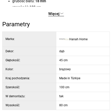
grubość blatu:
18 mm
szerokość:
100 cm
wysokość:
80 cm
Więcej
głębokość:
45 cm
Parametry
kolor / dekor:
dąb
Marka:
Hanah Home
Dekor:
dąb
Głębokość:
45 cm
Kolor:
brązowy
Kraj pochodzenia:
Made in Türkiye
Szerokość:
100 cm
W demontażu:
tak
Wysokość:
80 cm