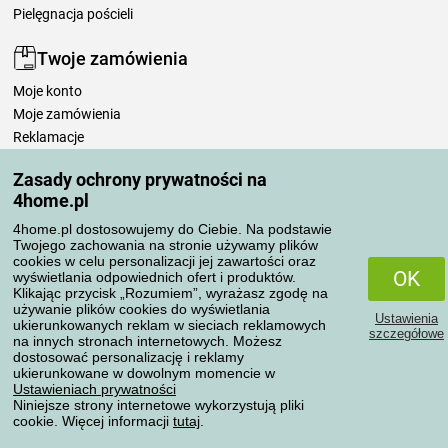
Pielęgnacja pościeli
Twoje zamówienia
Moje konto
Moje zamówienia
Reklamacje
Odstąpienie od umowy
Zasady ochrony prywatności na
Zasady przetwarzania recenzji
4home.pl
4home.pl dostosowujemy do Ciebie. Na podstawie
Sposoby transportu
Twojego zachowania na stronie używamy plików
cookies w celu personalizacji jej zawartości oraz
OK
wyświetlania odpowiednich ofert i produktów.
Klikając przycisk „Rozumiem”, wyrażasz zgodę na
Metody płatności
używanie plików cookies do wyświetlania
Ustawienia
ukierunkowanych reklam w sieciach reklamowych
szczegółowe
na innych stronach internetowych. Możesz
dostosować personalizację i reklamy
ukierunkowane w dowolnym momencie w
Niezawodny sklep
Ustawieniach prywatności
Niniejsze strony internetowe wykorzystują pliki
cookie. Więcej informacji
tutaj
.