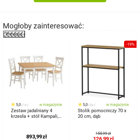
Mogłoby zainteresować:
Previous
%
-19%
5,0
w magazynie
5,0
w magazynie
1x
2x
Zestaw jadalniany 4
Stolik pomocniczy 70 x
krzesła + stół Kampali,
20 cm, dąb
biały
155,99 zł
893,99
zł
126,99
zł