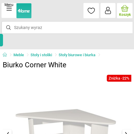
Menu
Koszyk
Meble
Stoły i stoliki
Stoły biurowe i biurka
Biurko Corner White
Zniżka -22%