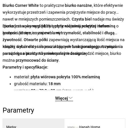
Biurko Corner White
to praktyczne
biurko narożne
, które efektywnie
wykorzystuje przestrzeń i zapewnia przejrzyste miejsce do pracy
nawet w mniejszych pomieszczeniach.
Czysta biel
nadaje mu świeży
i ponadczasowy
Biurko jest wykonane
wygląd
100%
, optycznie rozjaśnia wnętrze i łatwo
z
płyty wiórowej pokrytej melaminą
o
komponuje się z innymi meblami.
grubości
18 mm
, co zapewnia
wytrzymałość, stabilność i długą
żywotność
.
Otwarte półki
zapewniają wystarczającą ilość miejsca na
książki, dokumenty i akcesoria biurowe oraz pomagają utrzymać
Idealny wybór dla osób poszukujących
funkcjonalnego rozwiązania
porządek na biurku. Aby maksymalnie zaoszczędzić miejsce, biurko
narożnego o prostym i uniwersalnym designie
.
można
przymocować do ściany
.
Parametry i specyfikacje:
materiał:
płyta wiórowa pokryta 100% melaminą
grubość materiału:
18 mm
wymiary:
80 × 73,8 × 80 cm
(szer. × wys. × gł.)
kolor:
biały
Więcej
Parametry
Marka:
Hanah Home