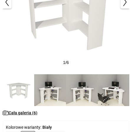
1/6
Cała galeria (6)
Kolorowe warianty:
Biały