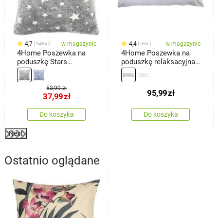
4,7
w magazynie
4,4
w magazynie
948x
59x
4Home Poszewka na
4Home Poszewka na
poduszkę Stars
poduszkę relaksacyjna
świecąca szary, 40 x 40
Mąż zastępczy,
cm
jasnoszara, 55 x 180 cm
53,99 zł
95,99
zł
37,99
zł
Do koszyka
Do koszyka
Next
Ostatnio oglądane