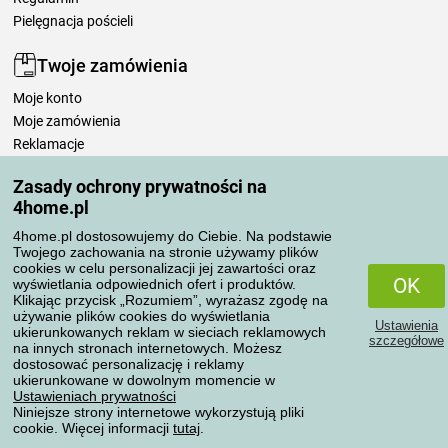
Pielęgnacja pościeli
Twoje zamówienia
Moje konto
Moje zamówienia
Reklamacje
Odstąpienie od umowy
Zasady ochrony prywatności na
Zasady przetwarzania recenzji
4home.pl
4home.pl dostosowujemy do Ciebie. Na podstawie
Sposoby transportu
Twojego zachowania na stronie używamy plików
cookies w celu personalizacji jej zawartości oraz
OK
wyświetlania odpowiednich ofert i produktów.
Klikając przycisk „Rozumiem”, wyrażasz zgodę na
Metody płatności
używanie plików cookies do wyświetlania
Ustawienia
ukierunkowanych reklam w sieciach reklamowych
szczegółowe
na innych stronach internetowych. Możesz
dostosować personalizację i reklamy
ukierunkowane w dowolnym momencie w
Niezawodny sklep
Ustawieniach prywatności
Niniejsze strony internetowe wykorzystują pliki
cookie. Więcej informacji
tutaj
.