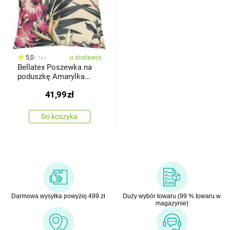
5,0
u dostawcy
1x
Bellatex Poszewka na
poduszkę Amarylka
różowa, 40x 40 cm
41,99
zł
Do koszyka
Darmowa wysyłka powyżej 499 zł
Duży wybór towaru (99 % towaru w
magazynie)