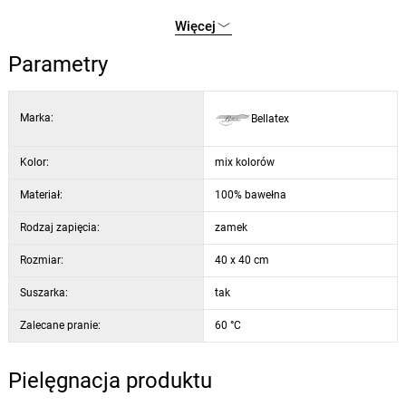
wyborem do każdej sofy, łóżka lub fotela.
poduszki są szyte z metrażu, dzięki różnorodności wzorów każda
Więcej
poszewka może być nieco inna. Zdjęcie ma charakter poglądowy.
Parametry
Marka:
Bellatex
Kolor:
mix kolorów
Materiał:
100% bawełna
Rodzaj zapięcia:
zamek
Rozmiar:
40 x 40 cm
Suszarka:
tak
Zalecane pranie:
60 °C
Pielęgnacja produktu