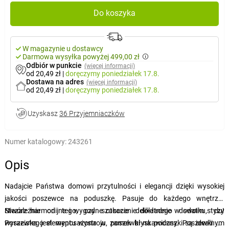
Do koszyka
W magazynie u dostawcy
Darmowa wysyłka powyżej 499,00 zł
Odbiór w punkcie
(więcej informacji)
od 20,49 zł
|
doręczymy
poniedziałek 17.8.
Dostawa na adres
(więcej informacji)
od 20,49 zł
|
doręczymy
poniedziałek 17.8.
Uzyskasz
36 Przyjemniaczków
Numer katalogowy:
243261
Opis
Nadajcie Państwa domowi przytulności i elegancji dzięki wysokiej
jakości poszewce na poduszkę. Pasuje do każdego wnętrza.
Niezależnie od tego, czy szukacie delikatnego dodatku, czy
Stwórz harmonijne i wygodne otoczenie dokładnie w swoim stylu!
wyrazistego elementu wystroju, poszewki na poduszki są idealnym
Poszewka jest wyposażona w zamek błyskawiczny. Poszewki na