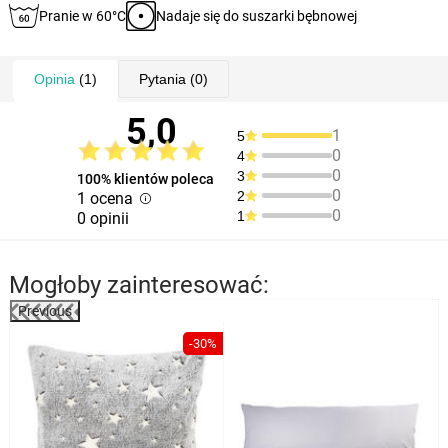
Pranie w 60°C
Nadaje się do suszarki bębnowej
Opinia
(1)
Pytania
(0)
5,0
1
5
0
4
0
3
100% klientów poleca
0
2
1 ocena
0
1
0 opinii
Mogłoby zainteresować:
Previous
-30%