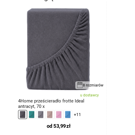
8 rozmiarów
u dostawcy
4Home prześcieradło frotte Ideal
antracyt, 70 x
+11
od
53,99
zł