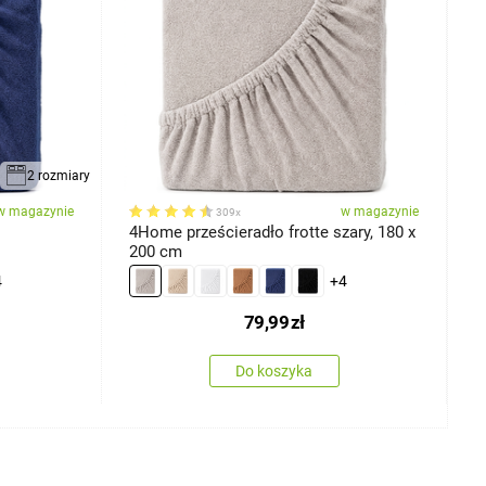
2 rozmiary
w magazynie
w magazynie
309x
4Home prześcieradło frotte szary, 180 x
4
200 cm
4
+4
79,99
zł
Do koszyka