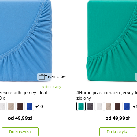
7 rozmiarów
u dostawcy
eścieradło jersey Ideal
4Home prześcieradło jersey I
0 x
zielony
+10
+
od
49,99
zł
od
49,99
zł
Do koszyka
Do koszyka