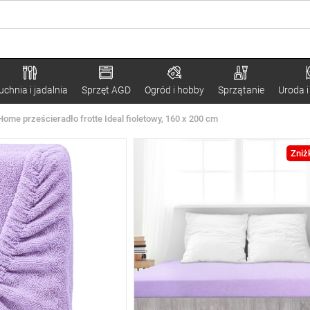
uchnia i jadalnia
Sprzęt AGD
Ogród i hobby
Sprzątanie
Uroda i
Home prześcieradło frotte Ideal fioletowy, 160 x 200 cm
Zniż