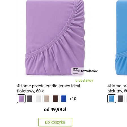
miary
8 rozmiarów
ie
u dostawcy
4Home prześcieradło jersey Ideal
4Home prz
fioletowy, 60 x
błękitny, 6
+10
od
49,99
zł
Do koszyka