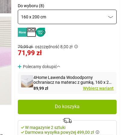
Do wyboru (8)
160 x 200 cm
79,99 zł
oszczędność 8,00 zł
71,99 zł
Polecamy dokupić
4Home Lawenda Wodoodporny
ochraniacz na materac z gumką, 160 x 200
cm
89,99 zł
Wybierz wariant
Do koszyka
W magazynie 2 sztuki
Darmowa wysyłka powyżej 499,00 zł