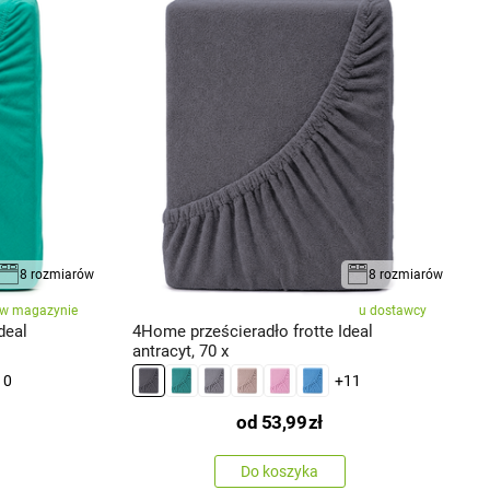
8 rozmiarów
8 rozmiarów
w magazynie
u dostawcy
deal
4Home prześcieradło frotte Ideal
4
antracyt, 70 x
7
10
+11
od
53,99
zł
Do koszyka