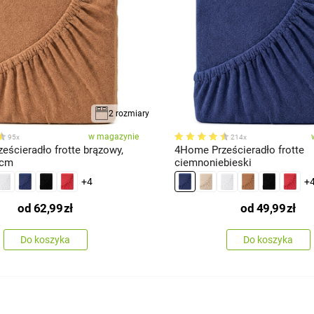
2 rozmiary
w magazynie
95x
214x
eścieradło frotte brązowy,
4Home Prześcieradło frotte
 cm
ciemnoniebieski
+4
+
od
62,99
zł
od
49,99
zł
Do koszyka
Do koszyka