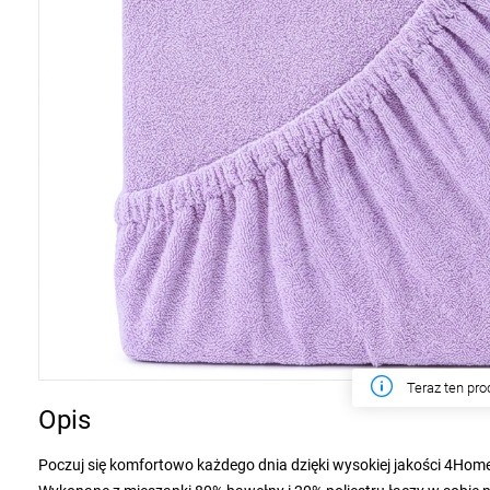
W tym tygodn
Opis
Poczuj się komfortowo każdego dnia dzięki wysokiej jakości 4Home 