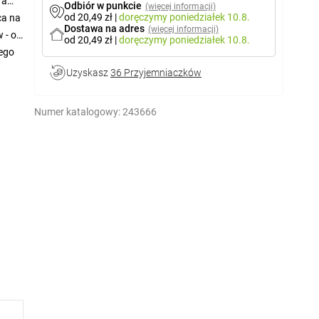
ra
Odbiór w punkcie
(więcej informacji)
od 20,49 zł
|
doręczymy
poniedziałek 10.8.
 -
ca na
Dostawa na adres
(więcej informacji)
 - od
od 20,49 zł
|
doręczymy
poniedziałek 10.8.
jego
Uzyskasz
36 Przyjemniaczków
Numer katalogowy:
243666