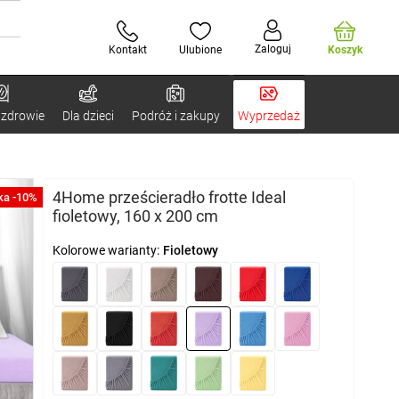
Zaloguj
Kontakt
Ulubione
Koszyk
 zdrowie
Dla dzieci
Podróż i zakupy
Wyprzedaż
4Home prześcieradło frotte Ideal
ka -10%
fioletowy, 160 x 200 cm
Kolorowe warianty:
Fioletowy