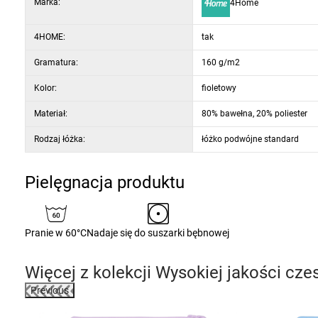
Marka:
4Home
4HOME:
tak
Gramatura:
160 g/m2
Kolor:
fioletowy
Materiał:
80% bawełna, 20% poliester
Rodzaj łóżka:
łóżko podwójne standard
Pielęgnacja produktu
Pranie w 60°C
Nadaje się do suszarki bębnowej
Więcej z kolekcji
Wysokiej jakości czes
Previous
-3%