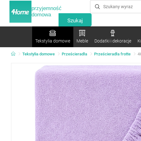
przyjemność
domowa
Tekstylia domowe
Meble
Dodatki i dekoracje
K
Tekstylia domowe
Prześcieradła
Prześcieradła frotte
4