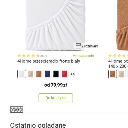
iarów
2 rozmiary
ie
w magazynie
359x
,
4Home prześcieradło frotte biały
4Home prz
140 x 200
+4
od
79,99
zł
Do koszyka
Next
Ostatnio oglądane