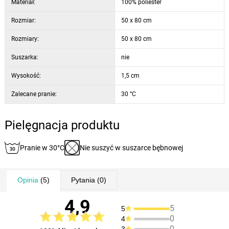
Materiał:
100% poliester
Rozmiar:
50 x 80 cm
Rozmiary:
50 x 80 cm
Suszarka:
nie
Wysokość:
1,5 cm
Zalecane pranie:
30 °C
Pielęgnacja produktu
Pranie w 30°C
Nie suszyć w suszarce bębnowej
Opinia
(5)
Pytania
(0)
4,9
5
5
0
4
0