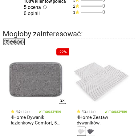
3
100% klientów poleca
0
2
5 ocena
0
1
0 opinii
Mogłoby zainteresować:
Previous
-22%
2x
4,6
w magazynie
4,2
w magazynie
19x
13x
4Home Dywanik
4Home Zestaw
łazienkowy Comfort, 50
dywaników
x 80 cm
łazienkowych Welle, 50
x 60 cm, 60 x 100 cm