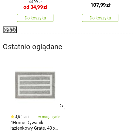
44,99 zł
107,99
zł
od
34,99
zł
Do koszyka
Do koszyka
Next
Ostatnio oglądane
2x
4,8
w magazynie
13x
4Home Dywanik
łazienkowy Grate, 40 x
60 cm