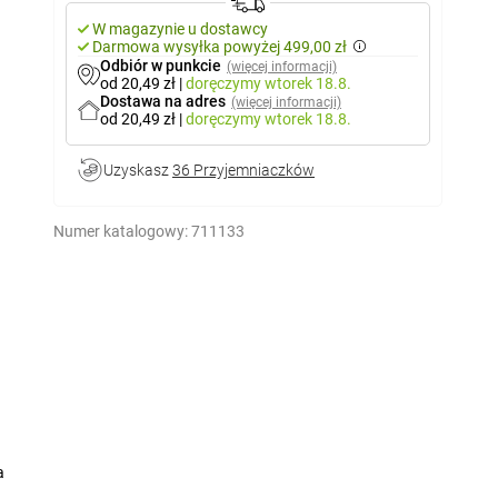
W magazynie u dostawcy
Darmowa wysyłka powyżej 499,00 zł
Odbiór w punkcie
(więcej informacji)
od 20,49 zł
|
doręczymy
wtorek 18.8.
Dostawa na adres
(więcej informacji)
od 20,49 zł
|
doręczymy
wtorek 18.8.
Uzyskasz
36 Przyjemniaczków
Numer katalogowy:
711133
a