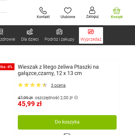
Zaloguj
Kontakt
Ulubione
Koszyk
 zdrowie
Dla dzieci
Podróż i zakupy
Wyprzedaż
Wieszak z litego żeliwa Ptaszki na
żka -4%
gałązce,czarny, 12 x 13 cm
3 ocena
47,99 zł
oszczędność 2,00 zł
45,99 zł
Do koszyka