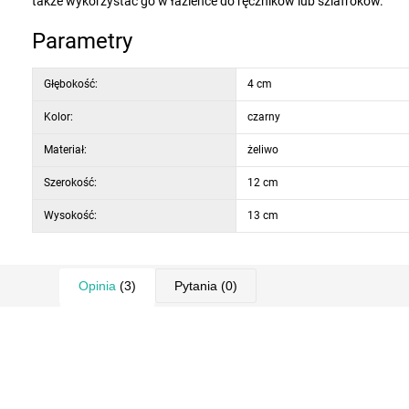
także wykorzystać go w łazience do ręczników lub szlafroków.
Parametry
Głębokość:
4 cm
Kolor:
czarny
Materiał:
żeliwo
Szerokość:
12 cm
Wysokość:
13 cm
Opinia
(3)
Pytania
(0)