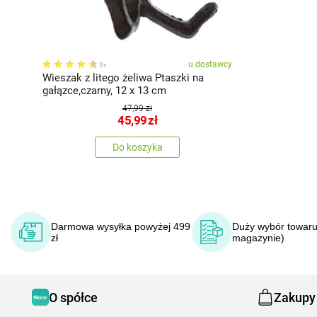
u dostawcy
3x
Wieszak z litego żeliwa Ptaszki na
gałązce,czarny, 12 x 13 cm
47,99 zł
45,99
zł
Do koszyka
Darmowa wysyłka powyżej 499
Duży wybór towaru
zł
magazynie)
O spółce
Zakupy