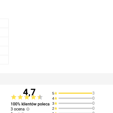
4,7
3
5
0
4
0
3
100% klientów poleca
0
2
3 ocena