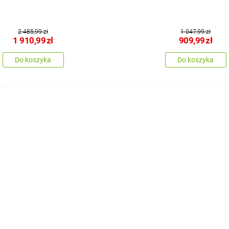
2 485,99 zł
1 047,99 zł
1 910,99
zł
909,99
zł
Do koszyka
Do koszyka