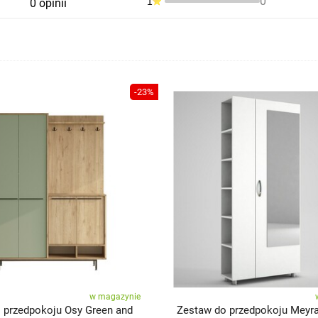
0
1
0 opinii
-23%
w magazynie
 przedpokoju Osy Green and
Zestaw do przedpokoju Meyra