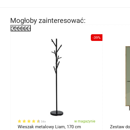
Mogłoby zainteresować:
Previous
-17%
-39%
ie
w magazynie
34x
Wieszak metalowy Liam, 170 cm
Zestaw do