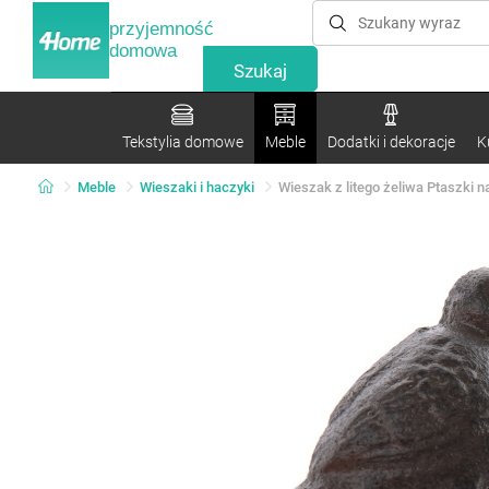
przyjemność
domowa
Tekstylia domowe
Meble
Dodatki i dekoracje
K
Meble
Wieszaki i haczyki
Wieszak z litego żeliwa Ptaszki n