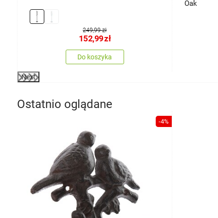
Oak
249,99 zł
152,99
zł
Do koszyka
Next
Ostatnio oglądane
-4%