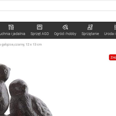
uchnia i jadalnia
Sprzęt AGD
Ogród i hobby
Sprzątanie
Uroda i
a gałązce,czarny, 12 x 13 cm
Zni