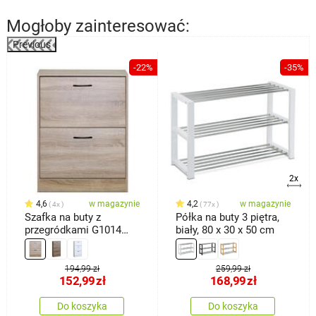
Mogłoby zainteresować:
Previous
%
-22%
-35%
2x
4,6
w magazynie
4,2
w magazynie
4x
77x
Szafka na buty z
Półka na buty 3 piętra,
przegródkami G1014
biały, 80 x 30 x 50 cm
OAK, dąb
194,99 zł
259,99 zł
152,99
zł
168,99
zł
Do koszyka
Do koszyka