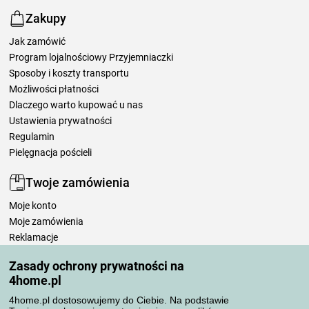
Zakupy
Jak zamówić
Program lojalnościowy Przyjemniaczki
Sposoby i koszty transportu
Możliwości płatności
Dlaczego warto kupować u nas
Ustawienia prywatności
Regulamin
Pielęgnacja pościeli
Twoje zamówienia
Moje konto
Moje zamówienia
Reklamacje
Odstąpienie od umowy
Zasady ochrony prywatności na
Zasady przetwarzania recenzji
4home.pl
4home.pl dostosowujemy do Ciebie. Na podstawie
Sposoby transportu