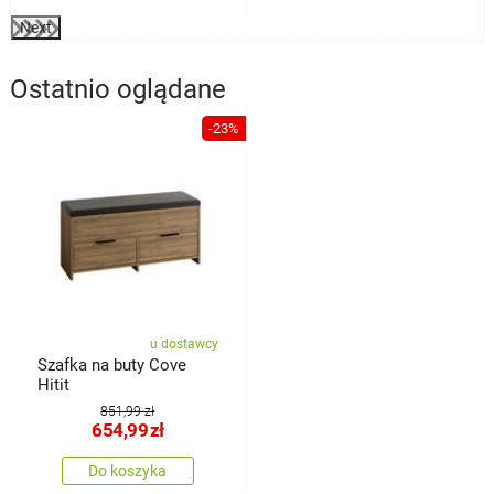
Next
Ostatnio oglądane
-23%
u dostawcy
Szafka na buty Cove
Hitit
851,99 zł
654,99
zł
Do koszyka