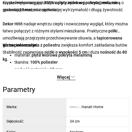
czyste linie pomagają utrzymać porządek w pomieszczeniu, nie
Korpus wykonany jest
100%
z
płyty wiórowej pokrytej melaminą
o
sprawiając wrażenia ciężkości.
grubości
18 mm
, co zapewnia jej wytrzymałość i długą żywotność.
Dekor Hitit
nadaje wnętrzu ciepły i nowoczesny wygląd, który można
łatwo połączyć z różnymi stylami mieszkania. Praktyczne
półki
umożliwiają przejrzyste przechowywanie obuwia, a
tapicerowana
górna powierzchnia z poliestru
Ważne informacje:
zwiększa komfort zakładania butów.
Stabilność zapewniają
nóżki o wysokości 5 cm
i duża
nośność do 80
materiał:
płyta wiórowa pokryta melaminą
kg
.
tkanina:
100% poliester
grubość materiału:
18 mm
wymiary:
106 × 34 × 50 cm
Więcej
wysokość nóżek:
5 cm
Parametry
nośność:
80 kg
przestrzeń do przechowywania:
półka wewnętrzna
kolor/dekor:
Hitit
Marka:
Hanah Home
Głębokość:
34 cm
Kolor:
brązowy