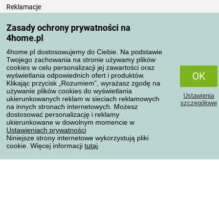
Reklamacje
Odstąpienie od umowy
Zasady ochrony prywatności na
Zasady przetwarzania recenzji
4home.pl
4home.pl dostosowujemy do Ciebie. Na podstawie
Sposoby transportu
Twojego zachowania na stronie używamy plików
cookies w celu personalizacji jej zawartości oraz
OK
wyświetlania odpowiednich ofert i produktów.
Klikając przycisk „Rozumiem”, wyrażasz zgodę na
Metody płatności
używanie plików cookies do wyświetlania
Ustawienia
ukierunkowanych reklam w sieciach reklamowych
szczegółowe
na innych stronach internetowych. Możesz
dostosować personalizację i reklamy
ukierunkowane w dowolnym momencie w
Niezawodny sklep
Ustawieniach prywatności
Niniejsze strony internetowe wykorzystują pliki
cookie. Więcej informacji
tutaj
.
Ochrona danych osobowych
Wszelkie prawa zastrzeżone © 2004-2026 4home, a.s.