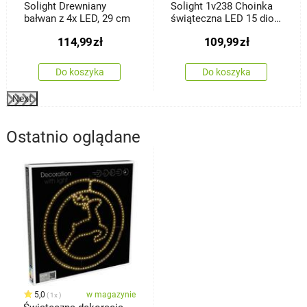
Solight Drewniany
Solight 1v238 Choinka
bałwan z 4x LED, 29 cm
świąteczna LED 15 diod
LED, ciepła biała, 45 cm
114,99
zł
109,99
zł
Do koszyka
Do koszyka
Next
Ostatnio oglądane
5,0
w magazynie
1x