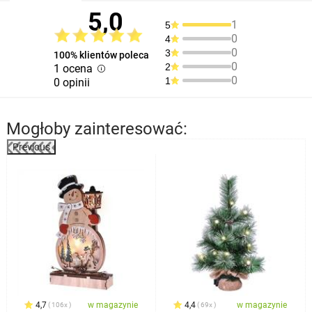
5,0
1
5
0
4
0
3
100% klientów poleca
0
2
1 ocena
0
1
0 opinii
Mogłoby zainteresować:
Previous
%
4,7
w magazynie
4,4
w magazynie
106x
69x