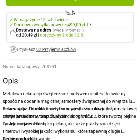
W magazynie 15 szt. i więcej
Darmowa wysyłka powyżej 499,00 zł
Dostawa na adres
(więcej informacji)
od 20,49 zł
|
doręczymy
środa 12.8.
Uzyskasz
92 Przyjemniaczków
Numer katalogowy:
708751
Opis
Metalowa dekoracja świąteczna z motywem renifera to świetny
sposób na dodanie magicznej atmosfery świątecznej do wnętrza lub
na zewnątrz. Produkt ten wykonany jest z wysokiej jakości metalowej
Dekoracja jest idealna do użytku wewnątrz i na zewnątrz, do
ramy i posiada 350 ciepłobiałych diod mikro LED, które tworzą piękne
oświetlania drzew, tarasów, okien lub ogrodów.
i przyjazne oświetlenie.
Ta dekoracja jest nie tylko piękna, ale także praktyczna dzięki
timerowi i wysokiej jakości wykonaniu, które zapewnią długie i
bezpieczne użytkowanie.
Cechy produktu: