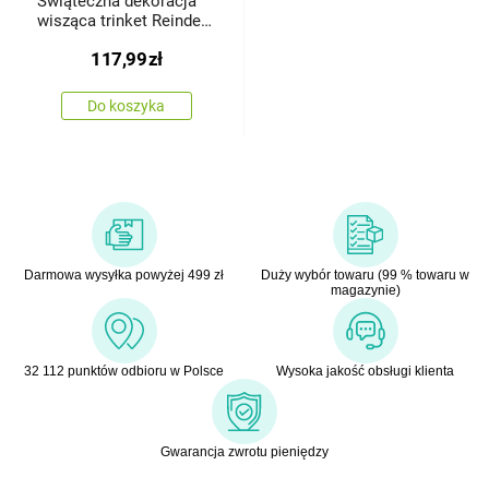
Świąteczna dekoracja
wisząca trinket Reindeer
257 LED, 52 cm
117,99
zł
Do koszyka
Darmowa wysyłka powyżej 499 zł
Duży wybór towaru (99 % towaru w
magazynie)
32 112 punktów odbioru w Polsce
Wysoka jakość obsługi klienta
Gwarancja zwrotu pieniędzy