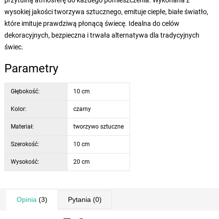
przytulną atmosferę do każdego pomieszczenia. Wykonana z
wysokiej jakości tworzywa sztucznego, emituje ciepłe, białe światło,
które imituje prawdziwą płonącą świecę. Idealna do celów
dekoracyjnych, bezpieczna i trwała alternatywa dla tradycyjnych
świec.
Parametry
Głębokość:
10 cm
Kolor:
czarny
Materiał:
tworzywo sztuczne
Szerokość:
10 cm
Wysokość:
20 cm
Opinia
(3)
Pytania
(0)