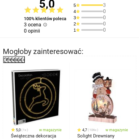
5,0
3
5
0
4
0
3
100% klientów poleca
0
2
3 ocena
0
1
0 opinii
Mogłoby zainteresować:
Previous
%
5,0
w magazynie
4,7
w magazynie
1x
106x
Świąteczna dekoracja
Solight Drewniany