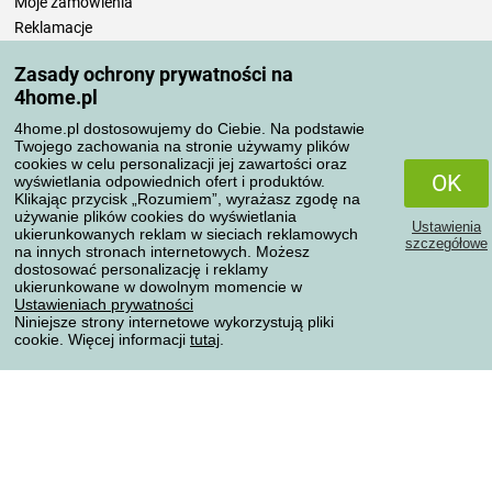
Moje zamówienia
Reklamacje
Odstąpienie od umowy
Zasady ochrony prywatności na
Zasady przetwarzania recenzji
4home.pl
4home.pl dostosowujemy do Ciebie. Na podstawie
Sposoby transportu
Twojego zachowania na stronie używamy plików
cookies w celu personalizacji jej zawartości oraz
OK
wyświetlania odpowiednich ofert i produktów.
Klikając przycisk „Rozumiem”, wyrażasz zgodę na
Metody płatności
używanie plików cookies do wyświetlania
Ustawienia
ukierunkowanych reklam w sieciach reklamowych
szczegółowe
na innych stronach internetowych. Możesz
dostosować personalizację i reklamy
ukierunkowane w dowolnym momencie w
Niezawodny sklep
Ustawieniach prywatności
Niniejsze strony internetowe wykorzystują pliki
cookie. Więcej informacji
tutaj
.
Ochrona danych osobowych
Wszelkie prawa zastrzeżone © 2004-2026 4home, a.s.