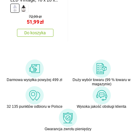
LED Vintage, 10 x 20 x
10 cm,ciepła biel, plastik
72,99 zł
51,99
zł
Do koszyka
Darmowa wysyłka powyżej 499 zł
Duży wybór towaru (99 % towaru w
magazynie)
32 135 punktów odbioru w Polsce
Wysoka jakość obsługi klienta
Gwarancja zwrotu pieniędzy