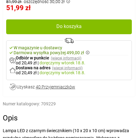
81,99 zł
oszczędność 30,00 zł
51,99 zł
Do koszyka
W magazynie u dostawcy
Darmowa wysyłka powyżej 499,00 zł
Odbiór w punkcie
(więcej informacji)
od 20,49 zł
|
doręczymy
wtorek 18.8.
Dostawa na adres
(więcej informacji)
od 20,49 zł
|
doręczymy
wtorek 18.8.
Uzyskasz
40 Przyjemniaczków
Numer katalogowy:
709229
Opis
Lampa LED z czarnym świecznikiem (10 x 20 x 10 cm) wprowadza