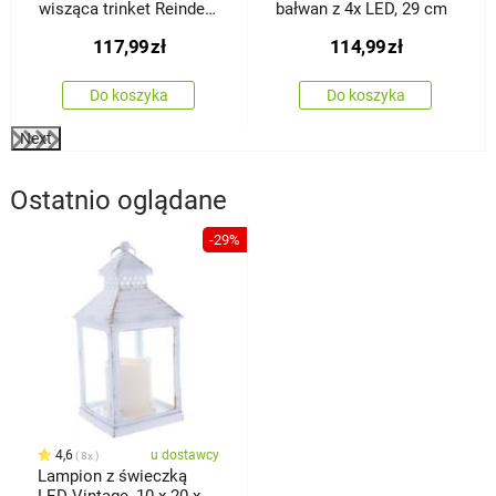
wisząca trinket Reindeer
bałwan z 4x LED, 29 cm
257 LED, 52 cm
117,99
zł
114,99
zł
Do koszyka
Do koszyka
Next
Ostatnio oglądane
-29%
4,6
u dostawcy
8x
Lampion z świeczką