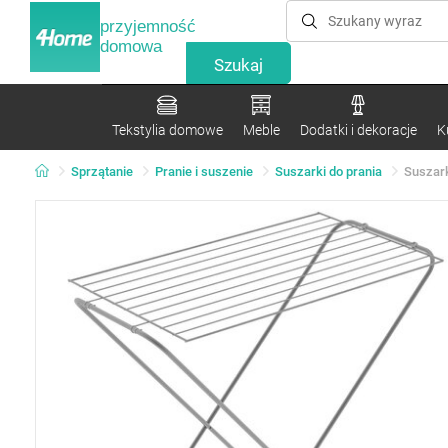
przyjemność
domowa
Tekstylia domowe
Meble
Dodatki i dekoracje
K
Sprzątanie
Pranie i suszenie
Suszarki do prania
Suszark