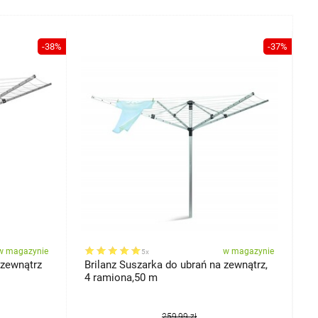
-38%
-37%
w magazynie
w magazynie
5x
 zewnątrz
Brilanz Suszarka do ubrań na zewnątrz,
B
4 ramiona,50 m
s
259,99 zł