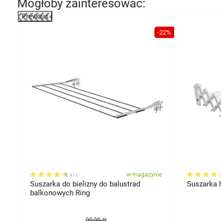
Mogłoby zainteresować:
Previous
-22%
miary
ie
w magazynie
41x
Suszarka do bielizny do balustrad
balkonowych Ring
99,99 zł