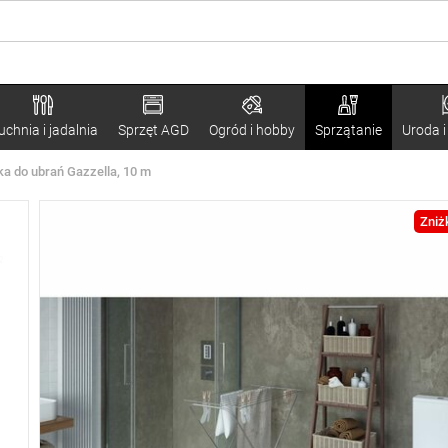
uchnia i jadalnia
Sprzęt AGD
Ogród i hobby
Sprzątanie
Uroda i
a do ubrań Gazzella, 10 m
Zniż