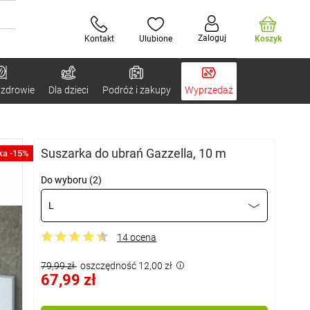
Zaloguj
Kontakt
Ulubione
Koszyk
 zdrowie
Dla dzieci
Podróż i zakupy
Wyprzedaż
Suszarka do ubrań Gazzella, 10 m
ka -15%
Do wyboru (2)
L
14 ocena
79,99 zł
oszczędność 12,00 zł
67,99 zł