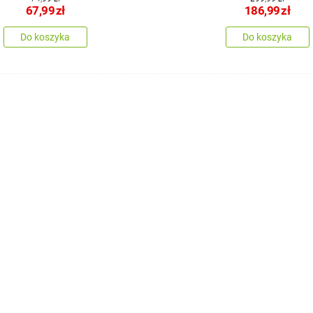
67,99
zł
186,99
zł
Do koszyka
Do koszyka