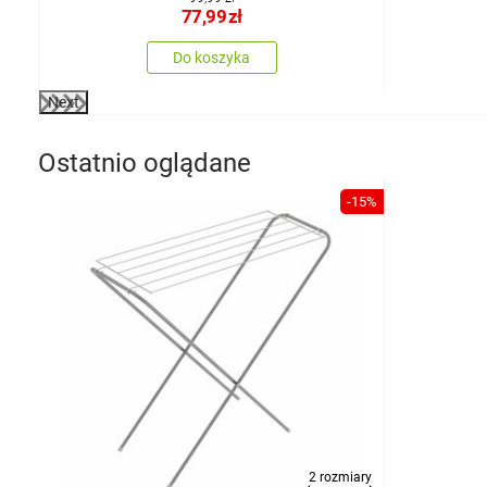
77,99
zł
Do koszyka
Next
Ostatnio oglądane
-15%
2 rozmiary