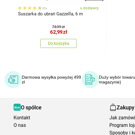
u dostawcy
35x
Suszarka do ubrań Gazzella, 6 m
73,99 zł
62,99
zł
Do koszyka
Darmowa wysyłka powyżej 499
Duży wybór towaru
zł
magazynie)
O spółce
Zakupy
Kontakt
Jak zamów
O nas
Program loj
Sposoby i k