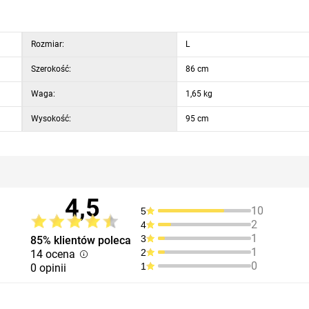
Rozmiar:
L
Szerokość:
86 cm
Waga:
1,65 kg
Wysokość:
95 cm
4,5
10
5
2
4
1
3
85% klientów poleca
1
2
14 ocena
0
1
0 opinii