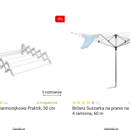
-9%
5 rozmiarów
w magazynie
29x
27x
Suszarka harmonijkowa Praktik, 50 cm
Brilanz Suszarka na pranie na
4 ramiona, 60 m
74,99 zł
299,99 zł