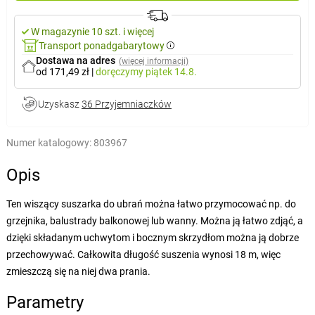
W magazynie 10 szt. i więcej
Transport ponadgabarytowy
Dostawa na adres
(więcej informacji)
od 171,49 zł
|
doręczymy
piątek 14.8.
Uzyskasz
36 Przyjemniaczków
Numer katalogowy:
803967
Opis
Ten wiszący suszarka do ubrań można łatwo przymocować np. do
grzejnika, balustrady balkonowej lub wanny. Można ją łatwo zdjąć, a
dzięki składanym uchwytom i bocznym skrzydłom można ją dobrze
przechowywać. Całkowita długość suszenia wynosi 18 m, więc
zmieszczą się na niej dwa prania.
Parametry