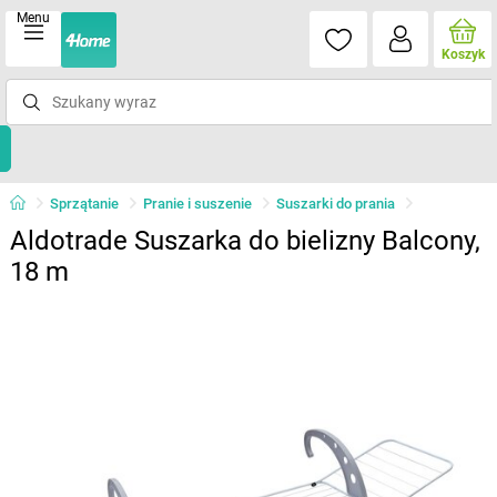
Menu
Koszyk
Sprzątanie
Pranie i suszenie
Suszarki do prania
Aldotrade Suszarka do bielizny Balcony,
18 m