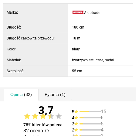
Marka:
Aldotrade
Długość:
180 cm
Długość całkowita przewodu:
18 m
Kolor:
biały
Materiał:
tworzywo sztuczne, metal
Szerokość:
55 cm
Opinia
(32)
Pytania
(1)
3,7
15
5
6
4
5
3
78% klientów poleca
4
2
32 ocena
2
1