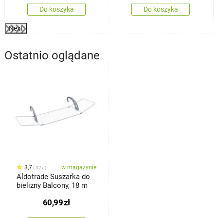
Do koszyka
Do koszyka
Next
Ostatnio oglądane
3,7
w magazynie
32x
Aldotrade Suszarka do
bielizny Balcony, 18 m
60,99
zł