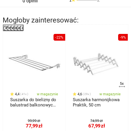
0 opinii
Mogłoby zainteresować:
Previous
-22%
-9%
5x
4,4
w magazynie
4,6
w magazynie
41x
29x
Suszarka do bielizny do
Suszarka harmonijkowa
balustrad balkonowych
Praktik, 50 cm
Ring
99,99 zł
74,99 zł
77,99
zł
67,99
zł