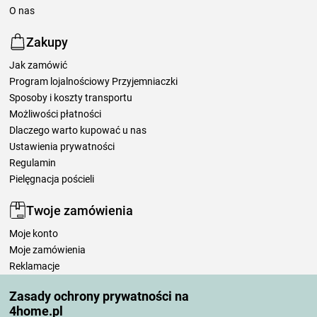
O nas
Zakupy
Jak zamówić
Program lojalnościowy Przyjemniaczki
Sposoby i koszty transportu
Możliwości płatności
Dlaczego warto kupować u nas
Ustawienia prywatności
Regulamin
Pielęgnacja pościeli
Twoje zamówienia
Moje konto
Moje zamówienia
Reklamacje
Odstąpienie od umowy
Zasady ochrony prywatności na
Zasady przetwarzania recenzji
4home.pl