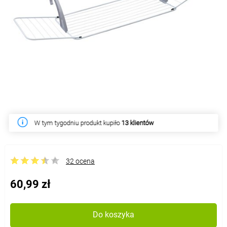
W tym tygodniu produkt kupiło
13 klientów
32 ocena
60,99 zł
Do koszyka