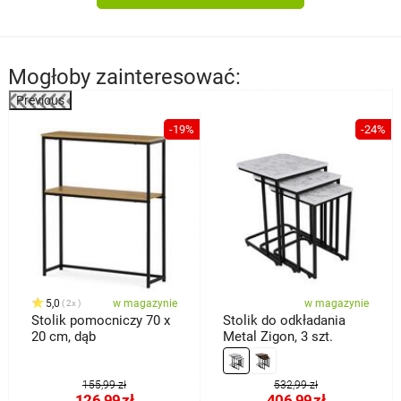
Mogłoby zainteresować:
Previous
%
-19%
-24%
5,0
w magazynie
w magazynie
2x
Stolik pomocniczy 70 x
Stolik do odkładania
20 cm, dąb
Metal Zigon, 3 szt.
155,99 zł
532,99 zł
126,99
zł
406,99
zł