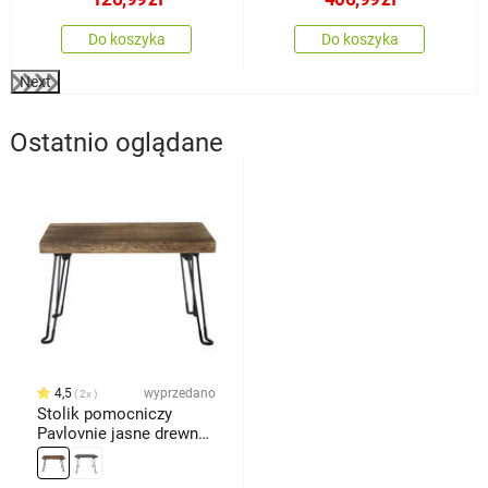
Do koszyka
Do koszyka
Next
Ostatnio oglądane
4,5
wyprzedano
2x
Stolik pomocniczy
Pavlovnie jasne drewno,
54 x 28 cm