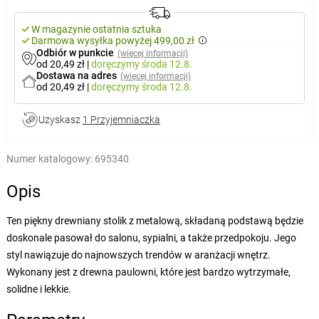
W magazynie ostatnia sztuka
Darmowa wysyłka powyżej 499,00 zł
Odbiór w punkcie
(więcej informacji)
od 20,49 zł
|
doręczymy
środa 12.8.
Dostawa na adres
(więcej informacji)
od 20,49 zł
|
doręczymy
środa 12.8.
Uzyskasz
1 Przyjemniaczka
Numer katalogowy:
695340
Opis
Ten piękny drewniany stolik z metalową, składaną podstawą będzie
doskonale pasował do salonu, sypialni, a także przedpokoju. Jego
styl nawiązuje do najnowszych trendów w aranżacji wnętrz.
Wykonany jest z drewna paulowni, które jest bardzo wytrzymałe,
solidne i lekkie.