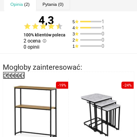
Opinia
(2)
Pytania
(0)
4,3
1
5
1
4
0
3
100% klientów poleca
0
2
2 ocena
0
1
0 opinii
Mogłoby zainteresować:
Previous
%
-19%
-24%