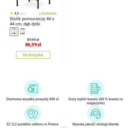
4,5
u dostawcy
2x
Stolik pomocniczy 44 x
44 cm, dąb dziki
87,99 zł
86,99
zł
Do koszyka
Darmowa wysyłka powyżej 499 zł
Duży wybór towaru (99 % towaru w
magazynie)
32 112 punktów odbioru w Polsce
Wysoka jakość obsługi klienta