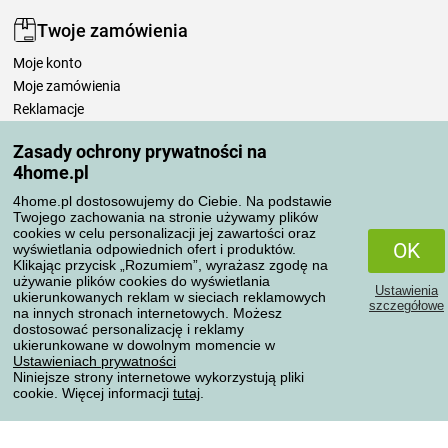
Twoje zamówienia
Moje konto
Moje zamówienia
Reklamacje
Odstąpienie od umowy
Zasady ochrony prywatności na
Zasady przetwarzania recenzji
4home.pl
4home.pl dostosowujemy do Ciebie. Na podstawie
Sposoby transportu
Twojego zachowania na stronie używamy plików
cookies w celu personalizacji jej zawartości oraz
OK
wyświetlania odpowiednich ofert i produktów.
Klikając przycisk „Rozumiem”, wyrażasz zgodę na
Metody płatności
używanie plików cookies do wyświetlania
Ustawienia
ukierunkowanych reklam w sieciach reklamowych
szczegółowe
na innych stronach internetowych. Możesz
dostosować personalizację i reklamy
ukierunkowane w dowolnym momencie w
Niezawodny sklep
Ustawieniach prywatności
Niniejsze strony internetowe wykorzystują pliki
cookie. Więcej informacji
tutaj
.