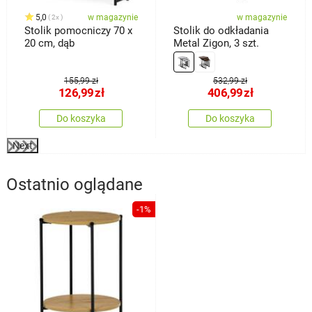
5,0
w magazynie
w magazynie
2x
Stolik pomocniczy 70 x
Stolik do odkładania
20 cm, dąb
Metal Zigon, 3 szt.
155,99 zł
532,99 zł
126,99
zł
406,99
zł
Do koszyka
Do koszyka
Next
Ostatnio oglądane
-1%