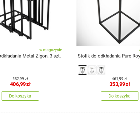
w magazynie
odkładania Metal Zigon, 3 szt.
Stolik do odkładania Pure Roy
532,99 zł
461,99 zł
406,99
zł
353,99
zł
Do koszyka
Do koszyka