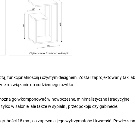
otą, funkcjonalnością i czystym designem. Został zaprojektowany tak, a
czne rozwiązanie do codziennego użytku.
ścią można go wkomponować w nowoczesne, minimalistyczne i tradycyjne
lko w salonie, ale także w sypialni, przedpokoju czy gabinecie.
o grubości 18 mm, co zapewnia jego wytrzymałość i trwałość. Powierzchn