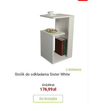
u dostawcy
Stolik do odkładania Sister White
212,99 zł
176,99
zł
Do koszyka