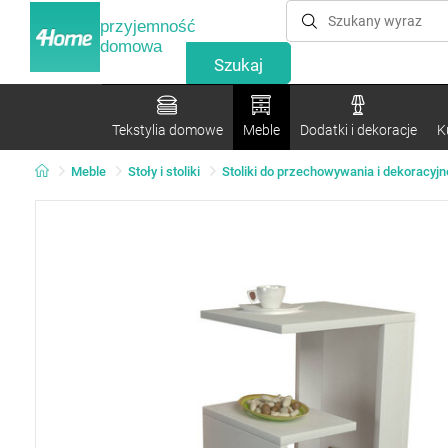
przyjemność
domowa
Tekstylia domowe
Meble
Dodatki i dekoracje
K
Meble
Stoły i stoliki
Stoliki do przechowywania i dekoracyjn