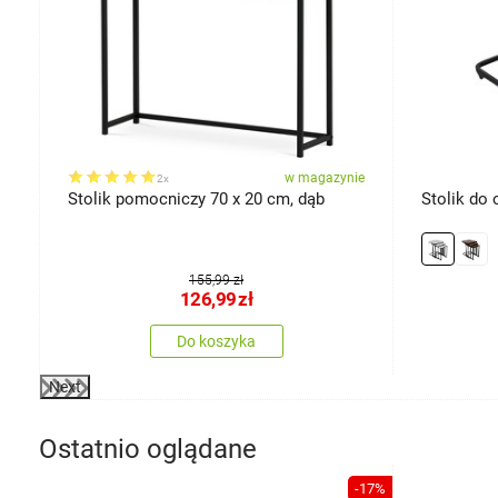
ie
w magazynie
2x
o
Stolik pomocniczy 70 x 20 cm, dąb
Stolik do 
155,99 zł
126,99
zł
Do koszyka
Next
Ostatnio oglądane
-17%