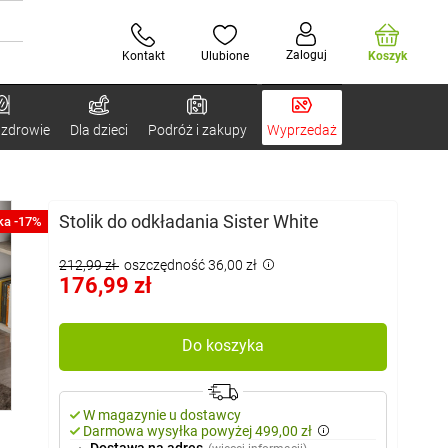
Zaloguj
Kontakt
Ulubione
Koszyk
 zdrowie
Dla dzieci
Podróż i zakupy
Wyprzedaż
Stolik do odkładania Sister White
ka -17%
212,99 zł
oszczędność 36,00 zł
176,99 zł
Do koszyka
W magazynie u dostawcy
Darmowa wysyłka powyżej 499,00 zł