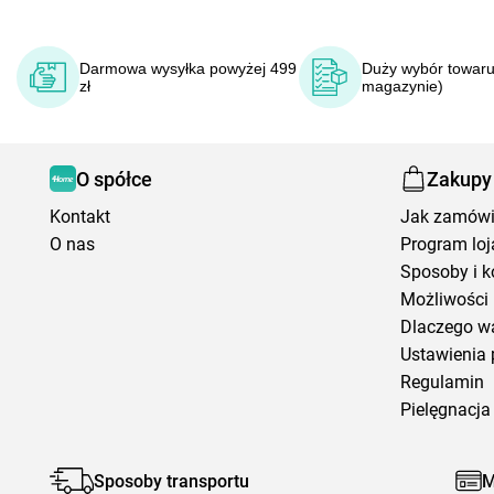
Darmowa wysyłka powyżej 499
Duży wybór towaru
zł
magazynie)
O spółce
Zakupy
Kontakt
Jak zamów
O nas
Program loj
Sposoby i k
Możliwości 
Dlaczego w
Ustawienia 
Regulamin
Pielęgnacja 
Sposoby transportu
M