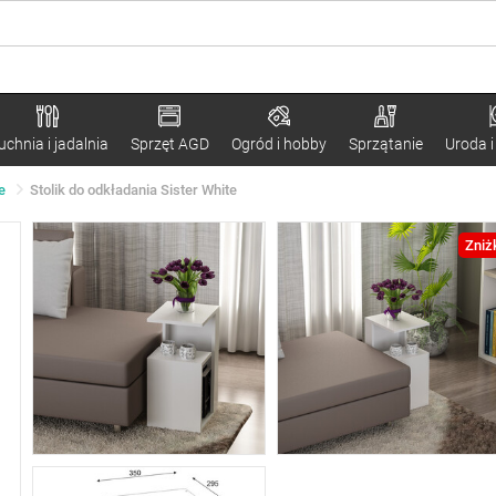
uchnia i jadalnia
Sprzęt AGD
Ogród i hobby
Sprzątanie
Uroda i
e
Stolik do odkładania Sister White
Zniż