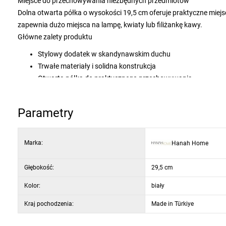
Miejsce do przechowywania niezbędnych przedmiotów
Dolna otwarta półka o wysokości 19,5 cm oferuje praktyczne miej
zapewnia dużo miejsca na lampę, kwiaty lub filiżankę kawy.
Główne zalety produktu
Stylowy dodatek w skandynawskim duchu
Trwałe materiały i solidna konstrukcja
Otwarta półka do praktycznego przechowywania
Odpowiedni do mniejszych przestrzeni
Materiał: 100% płyta wiórowa pokryta melaminą
Parametry
Grubość płyty: 18 mm
Wymiary: szerokość 35 cm, wysokość 60 cm, głębokość 29,
Wysokość dolnej półki: 19,5 cm
Marka:
Hanah Home
Kolor: biały
Głębokość:
29,5 cm
Kolor:
biały
Kraj pochodzenia:
Made in Türkiye