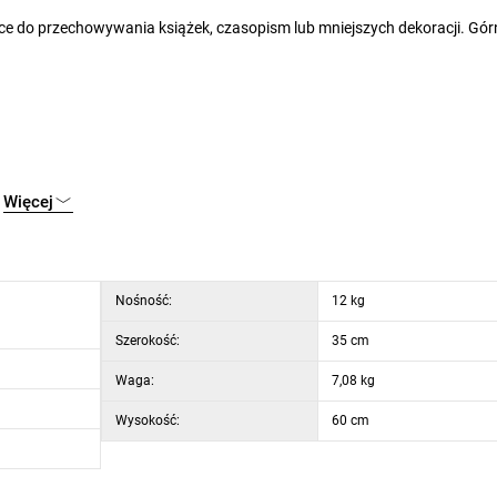
sce do przechowywania książek, czasopism lub mniejszych dekoracji. Gó
Więcej
5 cm
Nośność:
12 kg
Szerokość:
35 cm
Waga:
7,08 kg
Wysokość:
60 cm