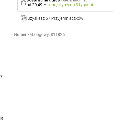
Dostawa na adres
(więcej informacji)
od 20,49 zł
|
doręczymy
do 3 tygodni
Uzyskasz
67 Przyjemniaczków
Numer katalogowy:
811826
by
ia