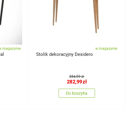
w magazynie
w magazynie
al
Stolik dekoracyjny Desidero
S
354,99 zł
282,99
zł
Do koszyka