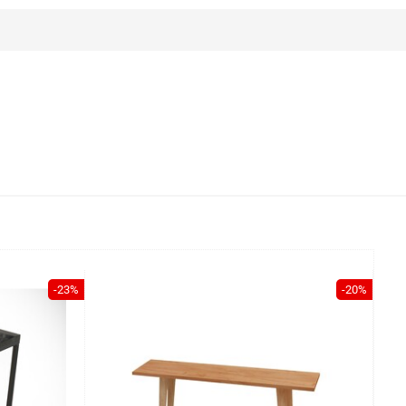
-23%
-20%