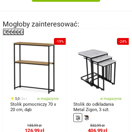
Mogłoby zainteresować:
Previous
%
-19%
-24%
5,0
w magazynie
w magazynie
2x
Stolik pomocniczy 70 x
Stolik do odkładania
20 cm, dąb
Metal Zigon, 3 szt.
155,99 zł
532,99 zł
126,99
zł
406,99
zł