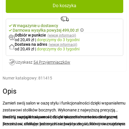
Do koszyka
W magazynie u dostawcy
Darmowa wysyłka powyżej 499,00 zł
Odbiór w punkcie
(więcej informacji)
od 20,49 zł
|
doręczymy
do 3 tygodni
Dostawa na adres
(więcej informacji)
od 20,49 zł
|
doręczymy
do 3 tygodni
Uzyskasz
54 Przyjemniaczków
Numer katalogowy:
811415
Opis
Zamień swój salon w oazę stylu i funkcjonalności dzięki wspaniałemu
zestawowi stolików bocznych. Wykonane z najwyższą precyzją
zostały zaprojektowane w celu zwiększenia wartości estetycznej
Uwolnij swoją kreatywność dzięki wszechstronnemu designowi
przestrzeni, oferując jednocześnie praktyczność, której nie znajdziesz
Ten zestaw stolików bocznych zachwyca eleganckim i nowoczesnym