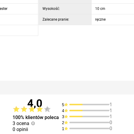
ester
Wysokość:
10 cm
Zalecane pranie:
ręczne
4,0
1
5
1
4
1
3
100% klientów poleca
0
2
3 ocena
0
1
0 opinii