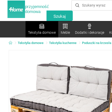
przyjemność
domowa
Tekstylia domowe
Meble
Dodatki i dekoracje
K
Tekstylia domowe
Tekstylia kuchenne
Poduszki na krzesła