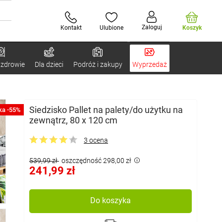
Zaloguj
Kontakt
Ulubione
Koszyk
 zdrowie
Dla dzieci
Podróż i zakupy
Wyprzedaż
Siedzisko Pallet na palety/do użytku na
ka -55%
zewnątrz, 80 x 120 cm
3 ocena
539,99 zł
oszczędność 298,00 zł
241,99 zł
Do koszyka