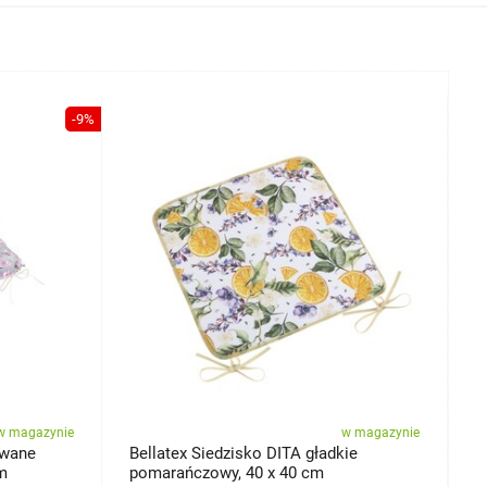
-9%
w magazynie
w magazynie
owane
Bellatex Siedzisko DITA gładkie
B
cm
pomarańczowy, 40 x 40 cm
b