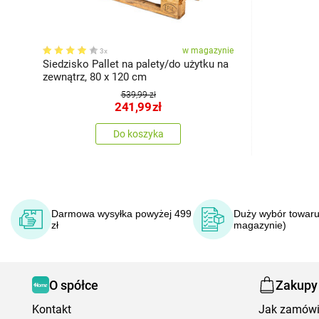
w magazynie
3x
Siedzisko Pallet na palety/do użytku na
zewnątrz, 80 x 120 cm
539,99 zł
241,99
zł
Do koszyka
Darmowa wysyłka powyżej 499
Duży wybór towaru
zł
magazynie)
O spółce
Zakupy
Kontakt
Jak zamów