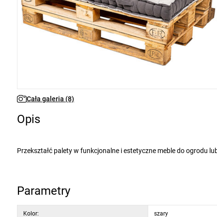
Cała galeria (8)
Opis
Przekształć palety w funkcjonalne i estetyczne meble do ogrodu lub na taras. Dzięki wygodnemu i stylowemu siedzisku przeznaczonemu do
siedzenia na zewnątrz, zwykłe palety staną się idealnym miejscem na spotkanie z przyjaciółmi lub relaks z ulubioną książką. Nie masz palet? To
nic, możesz używać ich kładąc je na przykład bezpośrednio na ziemię. Ponadto nic nie stoi na przeszkodzie, aby stworzyć dzięki nim wygodną
część wypoczynkową wewnątrz domu.
Parametry
Siedzisko posiada trwały niezdejmowany pokrowiec o dużej zawartości bawełny w praktycznym szaro-czarnym kolorze oraz miękkie
Kolor:
szary