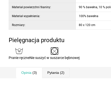
wypełnienie, które zapewnia wygodę podczas siedzenia, zarówno doskonale zachowują kształt siedziska. Praktyczny uchwyt ułatwia
Materiał powierzchni tkaniny:
90 % bawełna, 10 % poli
przenoszenie i używanie.
Materiał wypełnienia:
100% bawełna
Rozmiary:
80 x 120 cm
Pielęgnacja produktu
Pranie ręczne
Nie suszyć w suszarce bębnowej
Opinia
(3)
Pytania
(2)