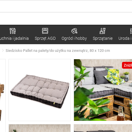
uchnia i jadalnia
Sprzęt AGD
Ogród i hobby
Sprzątanie
Uroda i
Siedzisko Pallet na palety/do użytku na zewnątrz, 80 x 120 cm
Zniż