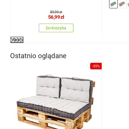
59,99 zł
56,99
zł
Do koszyka
Next
Ostatnio oglądane
-55%