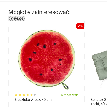
Mogłoby zainteresować:
Previous
-8%
-5%
ie
w magazynie
93x
Siedzisko Arbuz, 40 cm
Bellatex 
khaki, 40 