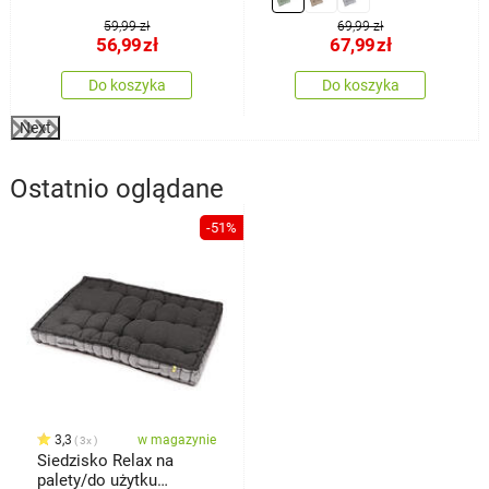
szt.
59,99 zł
69,99 zł
56,99
zł
67,99
zł
Do koszyka
Do koszyka
Next
Ostatnio oglądane
-51%
3,3
w magazynie
3x
Siedzisko Relax na
palety/do użytku