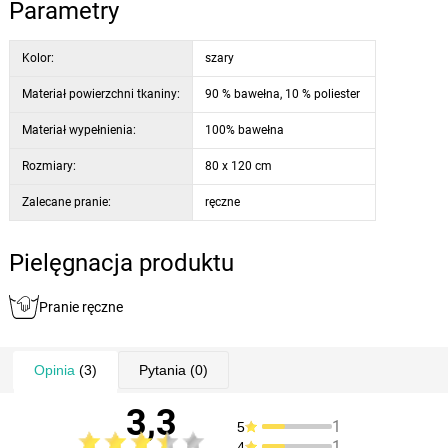
Parametry
Nemáte palety? Nevadí, sedák využijete aj bez nich, napríklad len tak
položený na zem. Navyše vám nič nebráni vytvoriť s ním pohodlné
Kolor:
szary
posedenie aj doma.
Materiał powierzchni tkaniny:
90 % bawełna, 10 % poliester
Sedák má odolný nesnímateľný poťah s vysokým obsahom bavlny v
Materiał wypełnienia:
100% bawełna
praktickej sivo-čiernej farebnosti a mäkkú výplň, ktorá poskytne
Rozmiary:
80 x 120 cm
pohodlné posedenie a zároveň skvele drží tvar. Praktická úchytka
uľahčí prenášanie i manipuláciu.
Zalecane pranie:
ręczne
Pielęgnacja produktu
Pranie ręczne
Opinia
(3)
Pytania
(0)
3,3
1
5
1
4