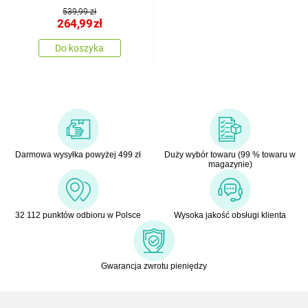
zewnętrznego
539,99 zł
ciemnoszary, 80 x 120
264,99
zł
cm
Do koszyka
Darmowa wysyłka powyżej 499 zł
Duży wybór towaru (99 % towaru w
magazynie)
32 112 punktów odbioru w Polsce
Wysoka jakość obsługi klienta
Gwarancja zwrotu pieniędzy