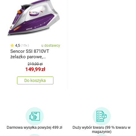
4,5
u dostawcy
15x
Sencor SSI 8710VT
żelazko parowe,
fioletowy
219,00 zł
149,99
zł
Do koszyka
Darmowa wysyłka powyżej 499 zł
Duży wybór towaru (99 % towaru w
magazynie)