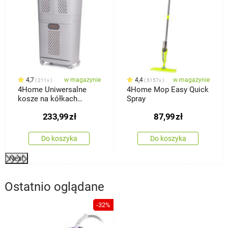
4,7
w magazynie
4,4
w magazynie
211x
5157x
4Home Uniwersalne
4Home Mop Easy Quick
kosze na kółkach
Spray
HANDY, 2 półki
233,99
zł
87,99
zł
Do koszyka
Do koszyka
Next
Ostatnio oglądane
-32%