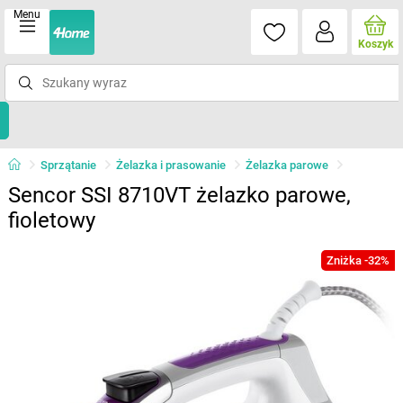
Menu
Koszyk
Sprzątanie
Żelazka i prasowanie
Żelazka parowe
Sencor SSI 8710VT żelazko parowe,
fioletowy
Zniżka -32%