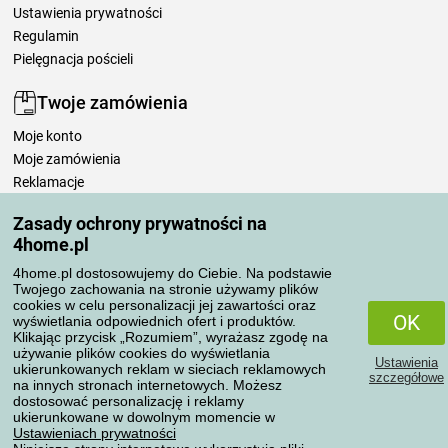
Ustawienia prywatności
Regulamin
Pielęgnacja pościeli
Twoje zamówienia
Moje konto
Moje zamówienia
Reklamacje
Odstąpienie od umowy
Zasady ochrony prywatności na
Zasady przetwarzania recenzji
4home.pl
4home.pl dostosowujemy do Ciebie. Na podstawie
Sposoby transportu
Twojego zachowania na stronie używamy plików
cookies w celu personalizacji jej zawartości oraz
OK
wyświetlania odpowiednich ofert i produktów.
Klikając przycisk „Rozumiem”, wyrażasz zgodę na
Metody płatności
używanie plików cookies do wyświetlania
Ustawienia
ukierunkowanych reklam w sieciach reklamowych
szczegółowe
na innych stronach internetowych. Możesz
dostosować personalizację i reklamy
ukierunkowane w dowolnym momencie w
Niezawodny sklep
Ustawieniach prywatności