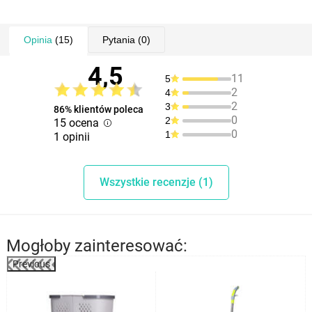
przycisk do spryskiwacza
termostat
Opinia
(15)
Pytania
(0)
uderzenie pary
płynne wyjście pary: 25 g/min
4,5
11
5
uderzenie pary: 120 g/min
2
4
2
· stała para: 25 g/min
3
86% klientów poleca
0
2
15 ocena
· kontrolka świetlna sygnalizująca utrzymanie ustawionej
0
1
1 opinii
temperatury
· długość przewodu zasilającego: 3 m
Wszystkie recenzje (1)
Mogłoby zainteresować:
Previous