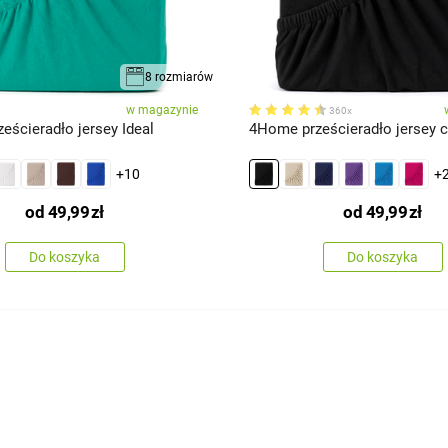
8 rozmiarów
w magazynie
360x
eścieradło jersey Ideal
4Home prześcieradło jersey c
+10
+
od
49,99
zł
od
49,99
zł
Do koszyka
Do koszyka