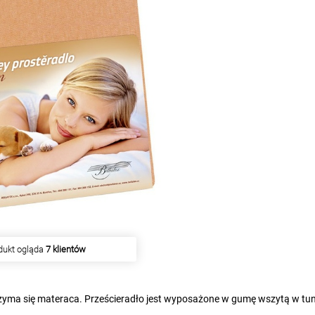
iu produkt kupiło
14 klientów
 trzyma się materaca. Prześcieradło jest wyposażone w gumę wszytą w tun