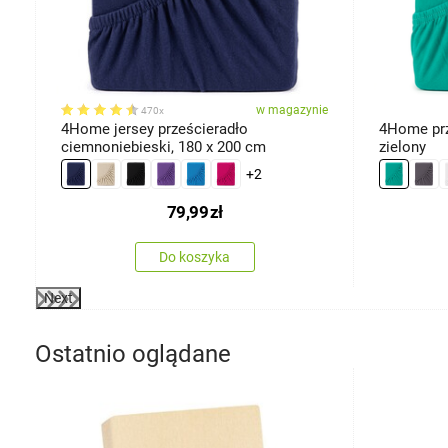
miary
ie
w magazynie
470x
4Home jersey prześcieradło
4Home prz
ciemnoniebieski, 180 x 200 cm
zielony
+2
79,99
zł
Do koszyka
Next
Ostatnio oglądane