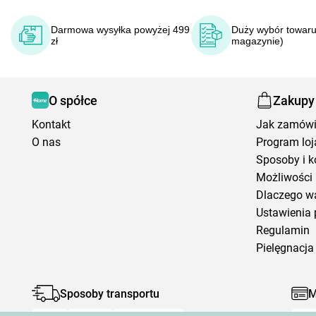
Darmowa wysyłka powyżej 499
Duży wybór towaru
zł
magazynie)
O spółce
Zakupy
Kontakt
Jak zamów
O nas
Program loj
Sposoby i k
Możliwości 
Dlaczego w
Ustawienia 
Regulamin
Pielęgnacja 
Sposoby transportu
M