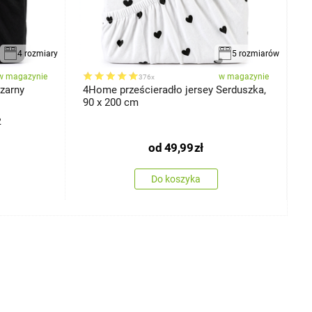
4 rozmiary
5 rozmiarów
w magazynie
w magazynie
376x
zarny
4Home prześcieradło jersey Serduszka,
4
90 x 200 cm
7
2
od
49,99
zł
Do koszyka