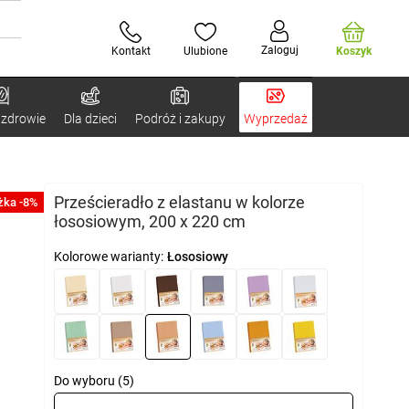
Zaloguj
Kontakt
Ulubione
Koszyk
 zdrowie
Dla dzieci
Podróż i zakupy
Wyprzedaż
Prześcieradło z elastanu w kolorze
żka -8%
łososiowym, 200 x 220 cm
Kolorowe warianty:
Łososiowy
Do wyboru (5)