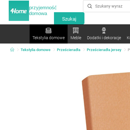
przyjemność
domowa
Tekstylia domowe
Meble
Dodatki i dekoracje
K
Tekstylia domowe
Prześcieradła
Prześcieradła jersey
P