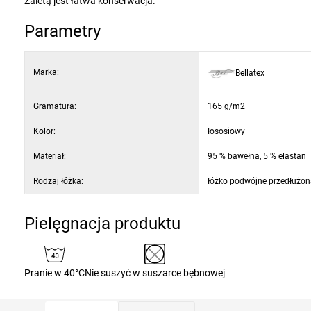
Zaletą jest łatwa konserwacja.
Parametry
Marka:
Bellatex
Gramatura:
165 g/m2
Kolor:
łososiowy
Materiał:
95 % bawełna, 5 % elastan
Rodzaj łóżka:
łóżko podwójne przedłużon
Pielęgnacja produktu
Pranie w 40°C
Nie suszyć w suszarce bębnowej