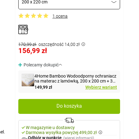
200 x 220 cm
1 ocena
170,99 zł
oszczędność 14,00 zł
156,99 zł
Polecamy dokupić
4Home Bamboo Wodoodporny ochraniacz
na materac z lamówką, 200 x 200 cm + 30
cm
149,99 zł
Wybierz wariant
Do koszyka
W magazynie u dostawcy
el.
Darmowa wysyłka powyżej 499,00 zł
Odbiór w punkcie
(więcej informacji)