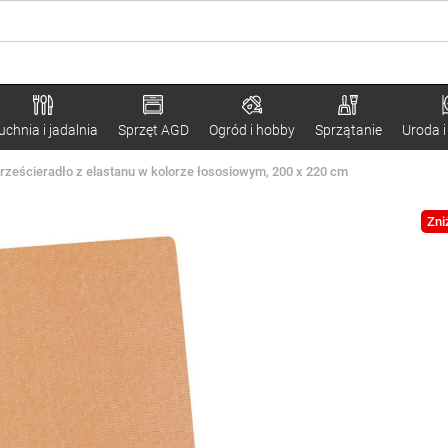
uchnia i jadalnia
Sprzęt AGD
Ogród i hobby
Sprzątanie
Uroda i
rześcieradło z elastanu w kolorze łososiowym, 200 x 220 cm
Zni