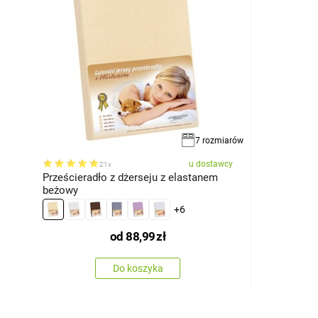
7 rozmiarów
u dostawcy
21x
Prześcieradło z dżerseju z elastanem
beżowy
+6
od
88,99
zł
Do koszyka