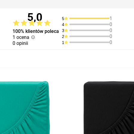
5,0
1
5
0
4
0
3
100% klientów poleca
0
2
1 ocena
0
1
0 opinii