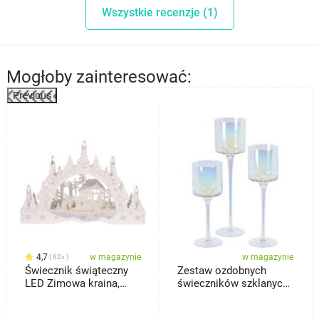
Wszystkie recenzje (1)
Mogłoby zainteresować:
Previous
4,7
w magazynie
w magazynie
62x
Świecznik świąteczny
Zestaw ozdobnych
LED Zimowa kraina,
świeczników szklanych
domek i bałwan
Home and Styling, 3 szt.