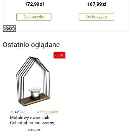
172,99
zł
167,99
zł
Do koszyka
Do koszyka
Next
Ostatnio oglądane
-36%
4,8
w magazynie
4x
Metalowy świecznik
Celestial house czarny,
15 x 22 x 6,5 cm
69,99 zł