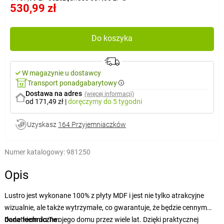
530,99 zł
Do koszyka
W magazynie u dostawcy
Transport ponadgabarytowy
Dostawa na adres
(więcej informacji)
od 171,49 zł
|
doręczymy
do 5 tygodni
Uzyskasz
164 Przyjemniaczków
Numer katalogowy:
981250
Opis
Lustro jest wykonane 100% z płyty MDF i jest nie tylko atrakcyjne
wizualnie, ale także wytrzymałe, co gwarantuje, że będzie cennym
dodatkiem do Twojego domu przez wiele lat. Dzięki praktycznej
Dane techniczne: