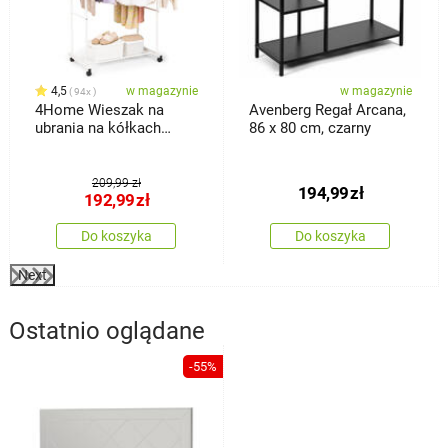
4,5
w magazynie
w magazynie
94x
4Home Wieszak na
Avenberg Regał Arcana,
ubrania na kółkach
86 x 80 cm, czarny
Garment
209,99 zł
194,99
zł
192,99
zł
Do koszyka
Do koszyka
Next
Ostatnio oglądane
-55%