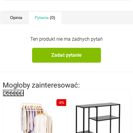
Opinia
Pytania
(0)
Ten produkt nie ma żadnych pytań
Zadać pytanie
Mogłoby zainteresować:
Previous
%
-8%