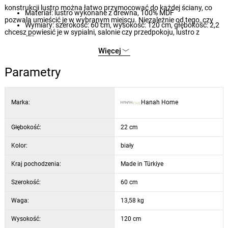
konstrukcji lustro można łatwo przymocować do każdej ściany, co
Materiał: lustro wykonane z drewna, 100% MDF
pozwala umieścić je w wybranym miejscu. Niezależnie od tego, czy
Wymiary: szerokość: 60 cm, wysokość: 120 cm, głębokość: 2,2
chcesz powiesić je w sypialni, salonie czy przedpokoju, lustro z
cm
łatwością wkomponuje się w każdy styl wnętrza.
Montaż: Możliwość montażu na ścianie
Więcej
Kolor: biały
Parametry
Marka:
Hanah Home
Głębokość:
22 cm
Kolor:
biały
Kraj pochodzenia:
Made in Türkiye
Szerokość:
60 cm
Waga:
13,58 kg
Wysokość:
120 cm