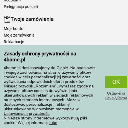
Pielęgnacja pościeli
Twoje zamówienia
Moje konto
Moje zamówienia
Reklamacje
Odstąpienie od umowy
Zasady ochrony prywatności na
Zasady przetwarzania recenzji
4home.pl
4home.pl dostosowujemy do Ciebie. Na podstawie
Sposoby transportu
Twojego zachowania na stronie używamy plików
cookies w celu personalizacji jej zawartości oraz
OK
wyświetlania odpowiednich ofert i produktów.
Klikając przycisk „Rozumiem”, wyrażasz zgodę na
Metody płatności
używanie plików cookies do wyświetlania
Ustawienia
ukierunkowanych reklam w sieciach reklamowych
szczegółowe
na innych stronach internetowych. Możesz
dostosować personalizację i reklamy
ukierunkowane w dowolnym momencie w
Niezawodny sklep
Ustawieniach prywatności
Niniejsze strony internetowe wykorzystują pliki
cookie. Więcej informacji
tutaj
.