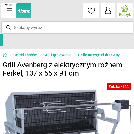
Menu
Koszyk
Ogród i hobby
Grill i grillowanie
Grille na węgiel drzewny
Grill Avenberg z elektrycznym rożnem
Ferkel, 137 x 55 x 91 cm
Zniżka -12%