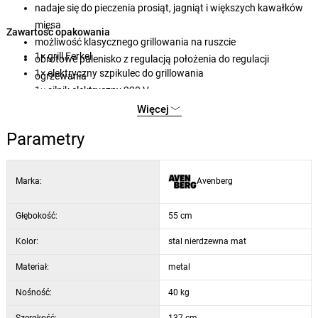
nadaje się do pieczenia prosiąt, jagniąt i większych kawałków
mięsa
Zawartość opakowania
możliwość klasycznego grillowania na ruszcie
1× grill Ferkel
obrotowe palenisko z regulacją położenia do regulacji
1× elektryczny szpikulec do grillowania
ogrzewania
1× silnik elektryczny 220 V
możliwość stosowania zarówno drewna, jak i węgla
1× akcesoria montażowe
Więcej
drzewnego
1× instrukcja montażu i obsługi
przestronna konstrukcja odpowiednia do większych imprez
Parametry
grillowych
Marka:
Avenberg
Głębokość:
55 cm
Kolor:
stal nierdzewna mat
Materiał:
metal
Nośność:
40 kg
Szerokość:
137 cm