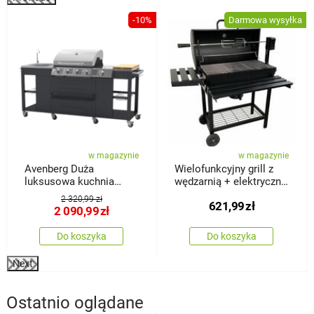
%
-10%
Darmowa wysyłka
w magazynie
w magazynie
Avenberg Duża
Wielofunkcyjny grill z
luksusowa kuchnia
wędzarnią + elektryczny
ogrodowa z grillem
rożen Kristen, 41 x 115 x
2 320,99 zł
621,99
zł
gazowym Texas
82 cm
2 090,99
zł
Do koszyka
Do koszyka
Next
Ostatnio oglądane