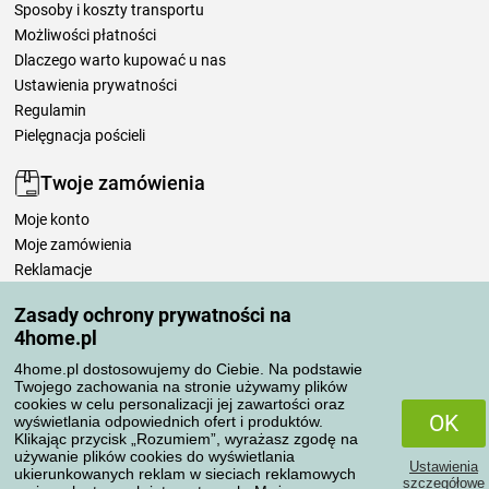
Sposoby i koszty transportu
Możliwości płatności
Dlaczego warto kupować u nas
Ustawienia prywatności
Regulamin
Pielęgnacja pościeli
Twoje zamówienia
Moje konto
Moje zamówienia
Reklamacje
Odstąpienie od umowy
Zasady ochrony prywatności na
Zasady przetwarzania recenzji
4home.pl
4home.pl dostosowujemy do Ciebie. Na podstawie
Sposoby transportu
Twojego zachowania na stronie używamy plików
cookies w celu personalizacji jej zawartości oraz
OK
wyświetlania odpowiednich ofert i produktów.
Klikając przycisk „Rozumiem”, wyrażasz zgodę na
Metody płatności
używanie plików cookies do wyświetlania
Ustawienia
ukierunkowanych reklam w sieciach reklamowych
szczegółowe