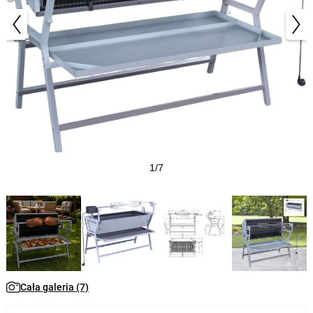
1/7
Cała galeria (7)