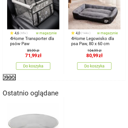
4,6
w magazynie
4,0
w magazynie
65x
144x
4Home Transporter dla
4Home Legowisko dla
psów Paw
psa Paw, 80 x 60 cm
89,99 zł
104,99 zł
71,99
zł
80,99
zł
Do koszyka
Do koszyka
Next
Ostatnio oglądane