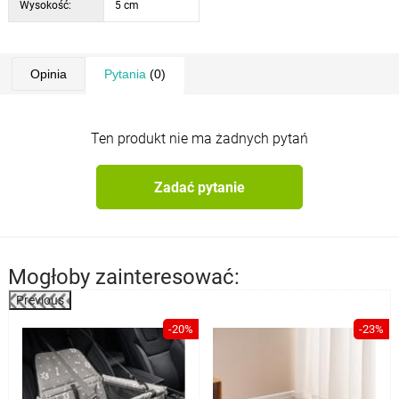
Wysokość:
5 cm
Opinia
Pytania
(0)
Ten produkt nie ma żadnych pytań
Zadać pytanie
Mogłoby zainteresować:
Previous
%
-20%
-23%