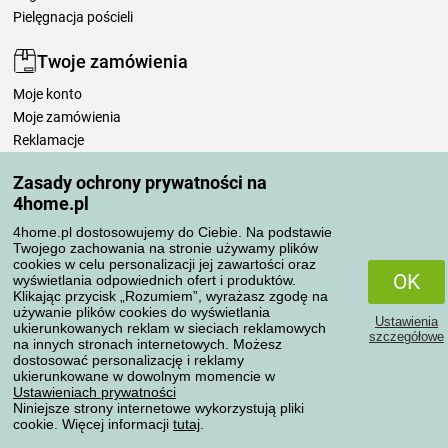
Pielęgnacja pościeli
Twoje zamówienia
Moje konto
Moje zamówienia
Reklamacje
Odstąpienie od umowy
Zasady ochrony prywatności na
Zasady przetwarzania recenzji
4home.pl
4home.pl dostosowujemy do Ciebie. Na podstawie
Sposoby transportu
Twojego zachowania na stronie używamy plików
cookies w celu personalizacji jej zawartości oraz
OK
wyświetlania odpowiednich ofert i produktów.
Klikając przycisk „Rozumiem”, wyrażasz zgodę na
Metody płatności
używanie plików cookies do wyświetlania
Ustawienia
ukierunkowanych reklam w sieciach reklamowych
szczegółowe
na innych stronach internetowych. Możesz
dostosować personalizację i reklamy
ukierunkowane w dowolnym momencie w
Niezawodny sklep
Ustawieniach prywatności
Niniejsze strony internetowe wykorzystują pliki
cookie. Więcej informacji
tutaj
.