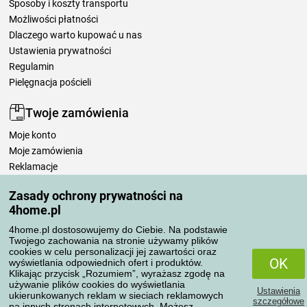
Sposoby i koszty transportu
Możliwości płatności
Dlaczego warto kupować u nas
Ustawienia prywatności
Regulamin
Pielęgnacja pościeli
Twoje zamówienia
Moje konto
Moje zamówienia
Reklamacje
Odstąpienie od umowy
Zasady ochrony prywatności na
Zasady przetwarzania recenzji
4home.pl
4home.pl dostosowujemy do Ciebie. Na podstawie
Sposoby transportu
Twojego zachowania na stronie używamy plików
cookies w celu personalizacji jej zawartości oraz
OK
wyświetlania odpowiednich ofert i produktów.
Klikając przycisk „Rozumiem”, wyrażasz zgodę na
Metody płatności
używanie plików cookies do wyświetlania
Ustawienia
ukierunkowanych reklam w sieciach reklamowych
szczegółowe
na innych stronach internetowych. Możesz