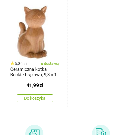
5,0
u dostawcy
1x
Ceramiczna kotka
Beckie brązowa, 9,3 x 13
cm
41,99
zł
Do koszyka