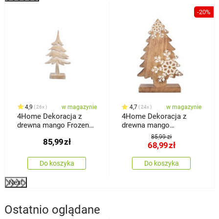
-20%
4,9
w magazynie
4,7
w magazynie
26x
24x
4Home Dekoracja z
4Home Dekoracja z
drewna mango Frozen
drewna mango
Tree, 30 cm
Snowflake Tree, 33 cm
85,99 zł
85,99
zł
68,99
zł
Do koszyka
Do koszyka
Next
Ostatnio oglądane